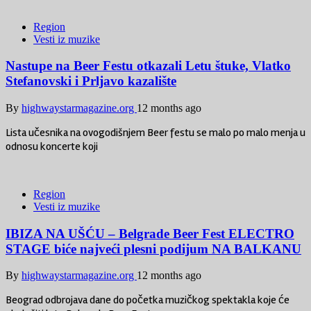
Region
Vesti iz muzike
Nastupe na Beer Festu otkazali Letu štuke, Vlatko
Stefanovski i Prljavo kazalište
By
highwaystarmagazine.org
12 months ago
Lista učesnika na ovogodišnjem Beer festu se malo po malo menja u
odnosu koncerte koji
Region
Vesti iz muzike
IBIZA NA UŠĆU – Belgrade Beer Fest ELECTRO
STAGE biće najveći plesni podijum NA BALKANU
By
highwaystarmagazine.org
12 months ago
Beograd odbrojava dane do početka muzičkog spektakla koje će