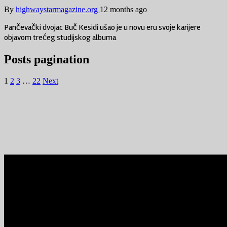
By
highwaystarmagazine.org
12 months ago
Pančevački dvojac Buč Kesidi ušao je u novu eru svoje karijere
objavom trećeg studijskog albuma
Posts pagination
1
2
3
…
22
Next