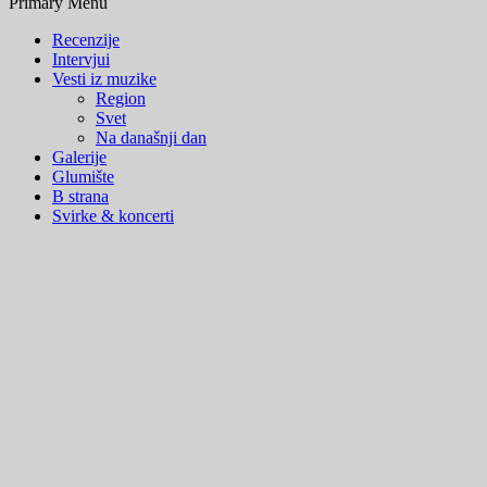
Primary Menu
Recenzije
Intervjui
Vesti iz muzike
Region
Svet
Na današnji dan
Galerije
Glumište
B strana
Svirke & koncerti