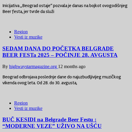
Inicijativa „Beograd ostaje“ pozvala je danas na bojkot ovogodišnjeg
Beer festa, jer tvrde da služi
Region
Vesti iz muzike
SEDAM DANA DO POČETKA BELGRADE
BEER FESTa 2025 – POČINJE 28. AVGUSTA
By
highwaystarmagazine.org
12 months ago
Beograd odbrojava poslednje dane do najuzbudljivijeg muzičkog
vikenda ovog leta. Od 28. do 30. avgusta,
Region
Vesti iz muzike
BUČ KESIDI na Belgrade Beer Festu :
“MODERNE VEZE” UŽIVO NA UŠĆU