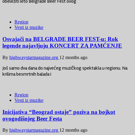
obeležiti leto Belgrade Beer Fest ovog
Region
Vesti iz muzike
Osvajači na BELGRADE BEER FEST-u: Rok
legende najavljuju KONCERT ZA PAMĆENJE
By
highwaystarmagazine.org
12 months ago
Još samo dva dana do najvećeg muzičkog spektakla u regionu. Na
krilima besmrtnih balada i
Region
Vesti iz muzike
Inicijativa “Beograd ostaje” poziva na bojkot
ovogodišnjeg Beer Festa
By
highwaystarmagazine.org
12 months ago