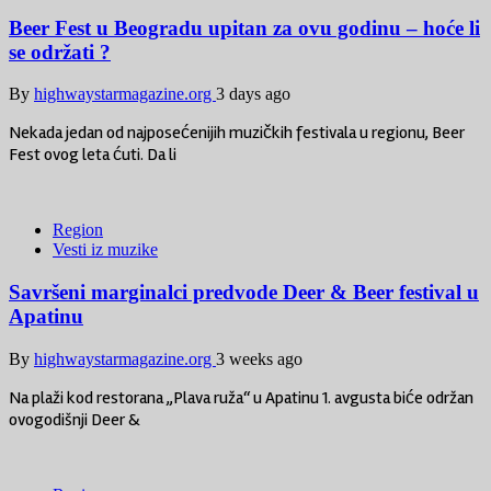
Beer Fest u Beogradu upitan za ovu godinu – hoće li
se održati ?
By
highwaystarmagazine.org
3 days ago
Nekada jedan od najposećenijih muzičkih festivala u regionu, Beer
Fest ovog leta ćuti. Da li
Region
Vesti iz muzike
Savršeni marginalci predvode Deer & Beer festival u
Apatinu
By
highwaystarmagazine.org
3 weeks ago
Na plaži kod restorana „Plava ruža“ u Apatinu 1. avgusta biće održan
ovogodišnji Deer &