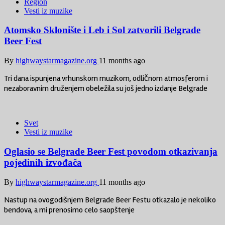
Region
Vesti iz muzike
Atomsko Sklonište i Leb i Sol zatvorili Belgrade
Beer Fest
By
highwaystarmagazine.org
11 months ago
Tri dana ispunjena vrhunskom muzikom, odličnom atmosferom i
nezaboravnim druženjem obeležila su još jedno izdanje Belgrade
Svet
Vesti iz muzike
Oglasio se Belgrade Beer Fest povodom otkazivanja
pojedinih izvođača
By
highwaystarmagazine.org
11 months ago
Nastup na ovogodišnjem Belgrade Beer Festu otkazalo je nekoliko
bendova, a mi prenosimo celo saopštenje