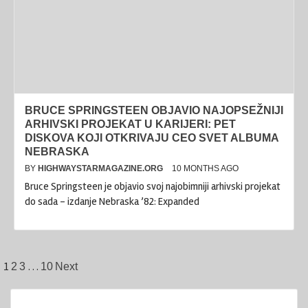
BRUCE SPRINGSTEEN OBJAVIO NAJOPSEŽNIJI
ARHIVSKI PROJEKAT U KARIJERI: PET
DISKOVA KOJI OTKRIVAJU CEO SVET ALBUMA
NEBRASKA
BY
HIGHWAYSTARMAGAZINE.ORG
10 MONTHS AGO
Bruce Springsteen je objavio svoj najobimniji arhivski projekat
do sada – izdanje Nebraska ’82: Expanded
Posts
1
…
2
3
10
Next
pagination