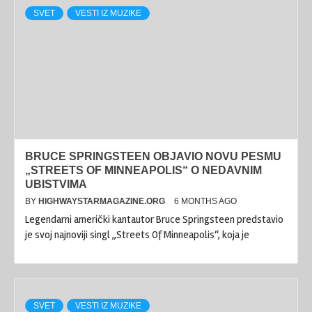
SVET
VESTI IZ MUZIKE
BRUCE SPRINGSTEEN OBJAVIO NOVU PESMU
„STREETS OF MINNEAPOLIS“ O NEDAVNIM
UBISTVIMA
BY
HIGHWAYSTARMAGAZINE.ORG
6 MONTHS AGO
Legendarni američki kantautor Bruce Springsteen predstavio
je svoj najnoviji singl „Streets Of Minneapolis“, koja je
SVET
VESTI IZ MUZIKE