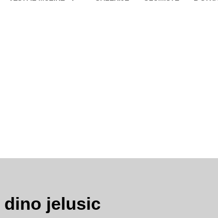
:
dino jelusic