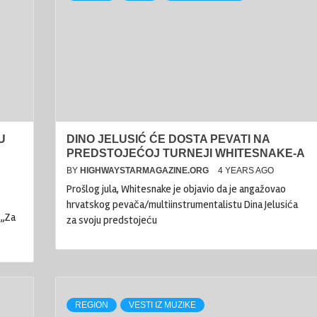
U
DINO JELUSIĆ ĆE DOSTA PEVATI NA
PREDSTOJEĆOJ TURNEJI WHITESNAKE-A
BY
HIGHWAYSTARMAGAZINE.ORG
4 YEARS AGO
Prošlog jula, Whitesnake je objavio da je angažovao
hrvatskog pevača/multiinstrumentalistu Dina Jelusića
 „Za
za svoju predstojeću
REGION
VESTI IZ MUZIKE