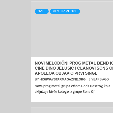
SVET
VESTI IZ MUZIKE
NOVI MELODIČNI PROG METAL BEND K
ČINE DINO JELUSIĆ I ČLANOVI SONS O
APOLLOA OBJAVIO PRVI SINGL
BY
HIGHWAYSTARMAGAZINE.ORG
3 YEARS AGO
Nova prog metal grupa Whom Gods Destroy, koja
uključuje bivše kolege iz grupe Sons Of