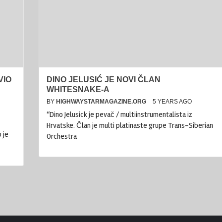
VIO
DINO JELUSIĆ JE NOVI ČLAN
WHITESNAKE-A
BY
HIGHWAYSTARMAGAZINE.ORG
5 YEARS AGO
“Dino Jelusick je pevač / multiinstrumentalista iz
Hrvatske. Član je multi platinaste grupe Trans-Siberian
 je
Orchestra