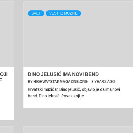
SVET
VESTI IZ MUZIKE
OJI
DINO JELUSIĆ IMA NOVI BEND
F
BY
HIGHWAYSTARMAGAZINE.ORG
3 YEARS AGO
Hrvatski muzičar, Dino Jelusić, objavio je da ima novi
bend. Dino Jelusić, čovek koji je