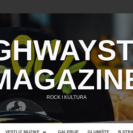
GHWAYS
MAGAZIN
ROCK I KULTURA
VESTI IZ MUZIKE
GALERIJE
GLUMIŠTE
B STR