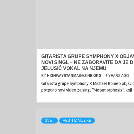
GITARISTA GRUPE SYMPHONY X OBJA
NOVI SINGL – NE ZABORAVITE DA JE D
JELUSIĆ VOKAL NA NJEMU
BY
HIGHWAYSTARMAGAZINE.ORG
4 YEARS AGO
Gitarista grupe Symphony X Michael Romeo objavio
potpuno novi video za singl “Metamorphosis”, koji
SVET
VESTI IZ MUZIKE