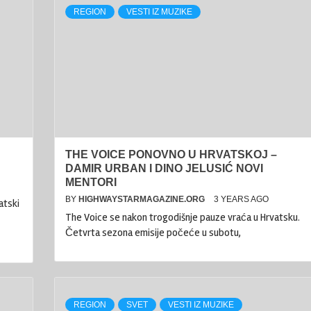
REGION
VESTI IZ MUZIKE
THE VOICE PONOVNO U HRVATSKOJ –
DAMIR URBAN I DINO JELUSIĆ NOVI
MENTORI
BY
HIGHWAYSTARMAGAZINE.ORG
3 YEARS AGO
atski
The Voice se nakon trogodišnje pauze vraća u Hrvatsku.
Četvrta sezona emisije počeće u subotu,
REGION
SVET
VESTI IZ MUZIKE