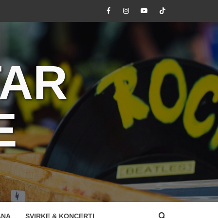
Facebook
Instagram
Youtube
Tik
Tok
TAR
E
ANA
SVIRKE & KONCERTI