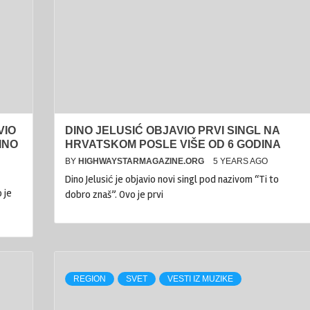
VIO
DINO JELUSIĆ OBJAVIO PRVI SINGL NA
INO
HRVATSKOM POSLE VIŠE OD 6 GODINA
BY
HIGHWAYSTARMAGAZINE.ORG
5 YEARS AGO
Dino Jelusić je objavio novi singl pod nazivom “Ti to
 je
dobro znaš”. Ovo je prvi
REGION
SVET
VESTI IZ MUZIKE