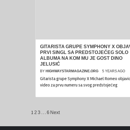
GITARISTA GRUPE SYMPHONY X OBJA
PRVI SINGL SA PREDSTOJEĆEG SOLO
ALBUMA NA KOM MU JE GOST DINO
JELUSIĆ
BY
HIGHWAYSTARMAGAZINE.ORG
5 YEARS AGO
Gitarista grupe Symphony X Michael Romeo objavio
video za prvu numeru sa svog predstojećeg
Posts
1
…
2
3
6
Next
pagination