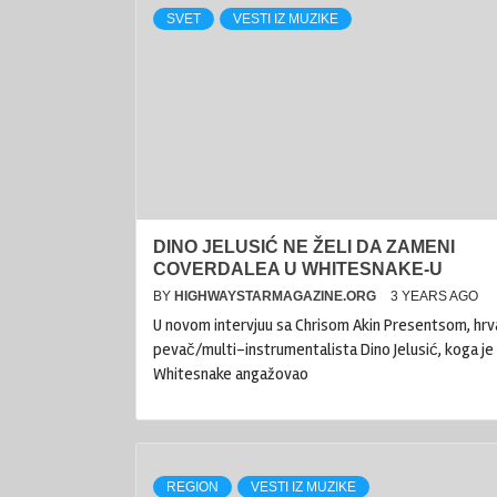
SVET
VESTI IZ MUZIKE
DINO JELUSIĆ NE ŽELI DA ZAMENI
COVERDALEA U WHITESNAKE-U
BY
HIGHWAYSTARMAGAZINE.ORG
3 YEARS AGO
U novom intervjuu sa Chrisom Akin Presentsom, hrv
pevač/multi-instrumentalista Dino Jelusić, koga je
Whitesnake angažovao
REGION
VESTI IZ MUZIKE