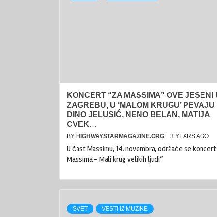
KONCERT “ZA MASSIMA” OVE JESENI 
ZAGREBU, U ‘MALOM KRUGU’ PEVAJU
DINO JELUSIĆ, NENO BELAN, MATIJA
CVEK…
BY
HIGHWAYSTARMAGAZINE.ORG
3 YEARS AGO
U čast Massimu, 14. novembra, održaće se koncert
Massima – Mali krug velikih ljudi“
SVET
VESTI IZ MUZIKE