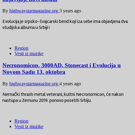
By
highwaystarmagazine.org
3 years ago
Evolucija je srpsko-švajcarski bend koji iza sebe ima objavljena dva
studijska albuma u Srbiji i
Region
Vesti iz muzike
Necronomicon, 3000AD, Stonecast i Evolucija u
Novom Sadu 13. oktobra
By
highwaystarmagazine.org
4 years ago
Nemački thrash metal veterani, kultni Necronomicon, će nakon
nastupa u Zemunu 2019. ponovo posetiti Srbiju.
Region
Vesti iz muzike