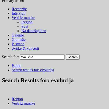
Primary Menu
Recenzije
Intervjui
Vesti iz muzike
Region
Svet
Na današnji dan
Galerije
Glumište
B strana
Svirke & koncerti
Search for:
Home
Search results for: evolucija
Search Results for:
evolucija
Region
Vesti iz muzike