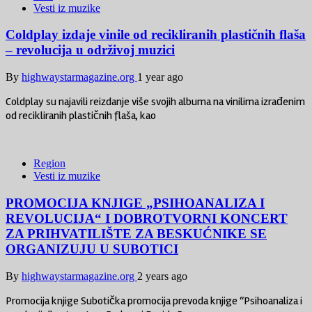
Vesti iz muzike
Coldplay izdaje vinile od recikliranih plastičnih flaša
– revolucija u održivoj muzici
By
highwaystarmagazine.org
1 year ago
Coldplay su najavili reizdanje više svojih albuma na vinilima izrađenim
od recikliranih plastičnih flaša, kao
Region
Vesti iz muzike
PROMOCIJA KNJIGE „PSIHOANALIZA I
REVOLUCIJA“ I DOBROTVORNI KONCERT
ZA PRIHVATILIŠTE ZA BESKUĆNIKE SE
ORGANIZUJU U SUBOTICI
By
highwaystarmagazine.org
2 years ago
Promocija knjige Subotička promocija prevoda knjige “Psihoanaliza i