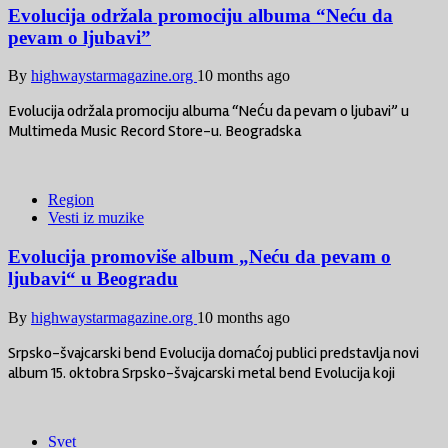
Evolucija održala promociju albuma “Neću da
pevam o ljubavi”
By
highwaystarmagazine.org
10 months ago
Evolucija održala promociju albuma “Neću da pevam o ljubavi” u
Multimeda Music Record Store-u. Beogradska
Region
Vesti iz muzike
Evolucija promoviše album „Neću da pevam o
ljubavi“ u Beogradu
By
highwaystarmagazine.org
10 months ago
Srpsko-švajcarski bend Evolucija domaćoj publici predstavlja novi
album 15. oktobra Srpsko-švajcarski metal bend Evolucija koji
Svet