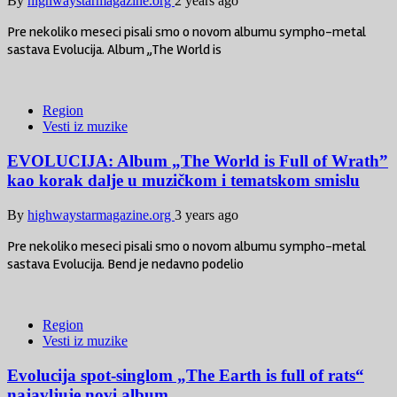
By
highwaystarmagazine.org
2 years ago
Pre nekoliko meseci pisali smo o novom albumu sympho-metal
sastava Evolucija. Album „The World is
Region
Vesti iz muzike
EVOLUCIJA: Album „The World is Full of Wrath”
kao korak dalje u muzičkom i tematskom smislu
By
highwaystarmagazine.org
3 years ago
Pre nekoliko meseci pisali smo o novom albumu sympho-metal
sastava Evolucija. Bend je nedavno podelio
Region
Vesti iz muzike
Evolucija spot-singlom „The Earth is full of rats“
najavljuje novi album