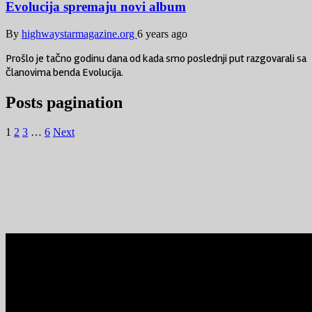
Evolucija spremaju novi album
By
highwaystarmagazine.org
6 years ago
Prošlo je tačno godinu dana od kada smo poslednji put razgovarali sa
članovima benda Evolucija.
Posts pagination
1
2
3
…
6
Next