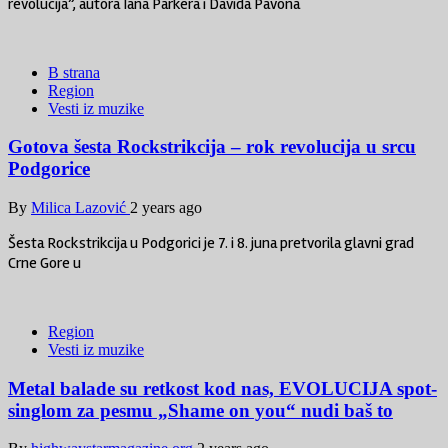
revolucija”, autora Iana Parkera i Davida Pavona
B strana
Region
Vesti iz muzike
Gotova šesta Rockstrikcija – rok revolucija u srcu
Podgorice
By
Milica Lazović
2 years ago
Šesta Rockstrikcija u Podgorici je 7. i 8. juna pretvorila glavni grad
Crne Gore u
Region
Vesti iz muzike
Metal balade su retkost kod nas, EVOLUCIJA spot-
singlom za pesmu „Shame on you“ nudi baš to