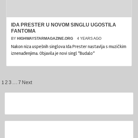
IDA PRESTER U NOVOM SINGLU UGOSTILA
FANTOMA
BY
HIGHWAYSTARMAGAZINE.ORG
4 YEARS AGO
Nakon niza uspešnih singlova Ida Prester nastavlja s muzičkim
iznenađenjima. Objavila je novi singl “Budalo”
Posts
1
…
2
3
7
Next
pagination