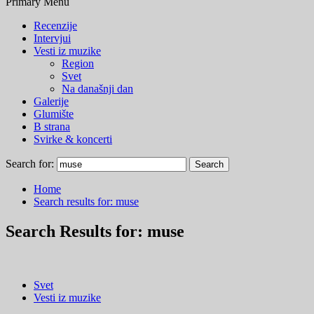
Primary Menu
Recenzije
Intervjui
Vesti iz muzike
Region
Svet
Na današnji dan
Galerije
Glumište
B strana
Svirke & koncerti
Search for:
Home
Search results for: muse
Search Results for:
muse
Svet
Vesti iz muzike