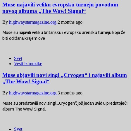
Muse najavili veliku evropsku turneju povodom
novog albuma „The Wow! Signal“
By
highwaystarmagazine.org
2 months ago
Muse su najavili veliku britansku i evropsku arensku turneju koja će
biti održana krajem ove
Svet
Vesti iz muzike
Muse objavili novi singl „Cryogen“ i najavili album
„The Wow! Signal“
By
highwaystarmagazine.org
3 months ago
Muse su predstavili novi singl „Cryogen“, još jedan uvid u predstojeći
album The Wow! Signal,
Svet