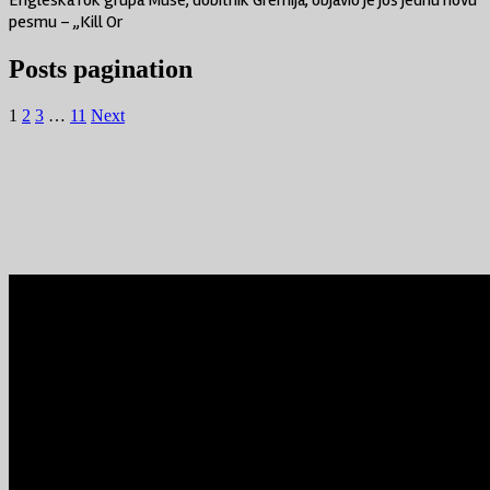
Engleska rok grupa Muse, dobitnik Gremija, objavio je još jednu novu
pesmu – „Kill Or
Posts pagination
1
2
3
…
11
Next