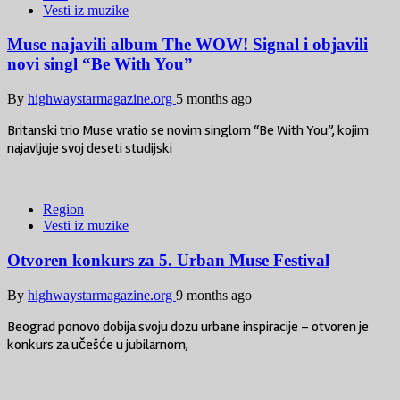
Vesti iz muzike
Muse najavili album The WOW! Signal i objavili
novi singl “Be With You”
By
highwaystarmagazine.org
5 months ago
Britanski trio Muse vratio se novim singlom “Be With You”, kojim
najavljuje svoj deseti studijski
Region
Vesti iz muzike
Otvoren konkurs za 5. Urban Muse Festival
By
highwaystarmagazine.org
9 months ago
Beograd ponovo dobija svoju dozu urbane inspiracije – otvoren je
konkurs za učešće u jubilarnom,