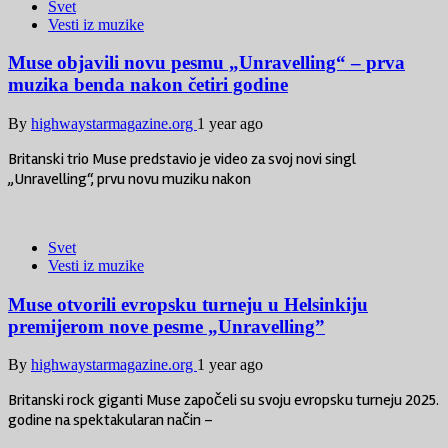
Svet
Vesti iz muzike
Muse objavili novu pesmu „Unravelling“ – prva
muzika benda nakon četiri godine
By
highwaystarmagazine.org
1 year ago
Britanski trio Muse predstavio je video za svoj novi singl
„Unravelling“, prvu novu muziku nakon
Svet
Vesti iz muzike
Muse otvorili evropsku turneju u Helsinkiju
premijerom nove pesme „Unravelling”
By
highwaystarmagazine.org
1 year ago
Britanski rock giganti Muse započeli su svoju evropsku turneju 2025.
godine na spektakularan način –