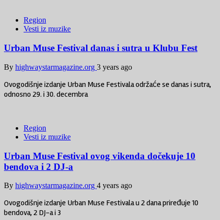
Region
Vesti iz muzike
Urban Muse Festival danas i sutra u Klubu Fest
By
highwaystarmagazine.org
3 years ago
Ovogodišnje izdanje Urban Muse Festivala održaće se danas i sutra,
odnosno 29. i 30. decembra
Region
Vesti iz muzike
Urban Muse Festival ovog vikenda dočekuje 10
bendova i 2 DJ-a
By
highwaystarmagazine.org
4 years ago
Ovogodišnje izdanje Urban Muse Festivala u 2 dana priređuje 10
bendova, 2 DJ-a i 3