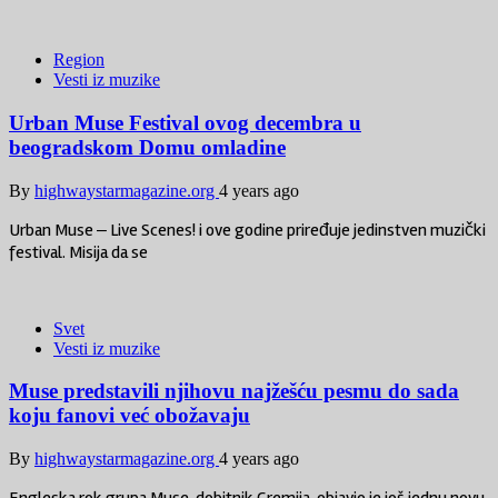
Region
Vesti iz muzike
Urban Muse Festival ovog decembra u
beogradskom Domu omladine
By
highwaystarmagazine.org
4 years ago
Urban Muse ‒ Live Scenes! i ove godine priređuje jedinstven muzički
festival. Misija da se
Svet
Vesti iz muzike
Muse predstavili njihovu najžešću pesmu do sada
koju fanovi već obožavaju
By
highwaystarmagazine.org
4 years ago