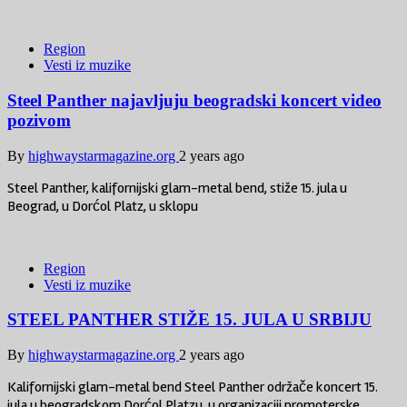
Region
Vesti iz muzike
Steel Panther najavljuju beogradski koncert video
pozivom
By
highwaystarmagazine.org
2 years ago
Steel Panther, kalifornijski glam-metal bend, stiže 15. jula u
Beograd, u Dorćol Platz, u sklopu
Region
Vesti iz muzike
STEEL PANTHER STIŽE 15. JULA U SRBIJU
By
highwaystarmagazine.org
2 years ago
Kalifornijski glam-metal bend Steel Panther održače koncert 15.
jula u beogradskom Dorćol Platzu, u organizaciji promoterske