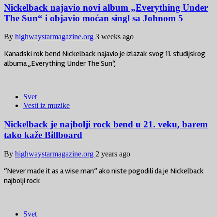
Nickelback najavio novi album „Everything Under
The Sun“ i objavio moćan singl sa Johnom 5
By
highwaystarmagazine.org
3 weeks ago
Kanadski rok bend Nickelback najavio je izlazak svog 11. studijskog
albuma „Everything Under The Sun“,
Svet
Vesti iz muzike
Nickelback je najbolji rock bend u 21. veku, barem
tako kaže Billboard
By
highwaystarmagazine.org
2 years ago
“Never made it as a wise man” ako niste pogodili da je Nickelback
najbolji rock
Svet