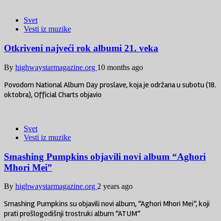
Svet
Vesti iz muzike
Otkriveni najveći rok albumi 21. veka
By
highwaystarmagazine.org
10 months ago
Povodom National Album Day proslave, koja je održana u subotu (18.
oktobra), Official Charts objavio
Svet
Vesti iz muzike
Smashing Pumpkins objavili novi album “Aghori
Mhori Mei”
By
highwaystarmagazine.org
2 years ago
Smashing Pumpkins su objavili novi album, “Aghori Mhori Mei”, koji
prati prošlogodišnji trostruki album “ATUM”