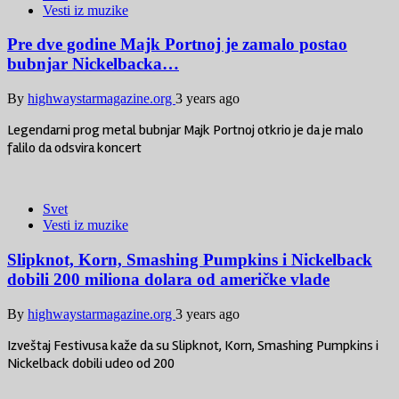
Vesti iz muzike
Pre dve godine Majk Portnoj je zamalo postao
bubnjar Nickelbacka…
By
highwaystarmagazine.org
3 years ago
Legendarni prog metal bubnjar Majk Portnoj otkrio je da je malo
falilo da odsvira koncert
Svet
Vesti iz muzike
Slipknot, Korn, Smashing Pumpkins i Nickelback
dobili 200 miliona dolara od američke vlade
By
highwaystarmagazine.org
3 years ago
Izveštaj Festivusa kaže da su Slipknot, Korn, Smashing Pumpkins i
Nickelback dobili udeo od 200