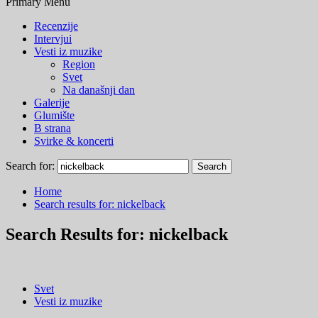
Primary Menu
Recenzije
Intervjui
Vesti iz muzike
Region
Svet
Na današnji dan
Galerije
Glumište
B strana
Svirke & koncerti
Search for:
Home
Search results for: nickelback
Search Results for:
nickelback
Svet
Vesti iz muzike