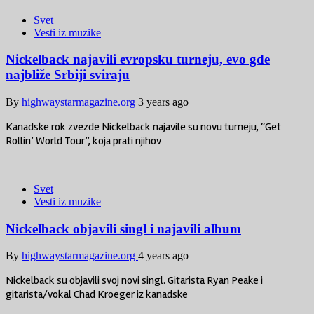
Svet
Vesti iz muzike
Nickelback najavili evropsku turneju, evo gde
najbliže Srbiji sviraju
By
highwaystarmagazine.org
3 years ago
Kanadske rok zvezde Nickelback najavile su novu turneju, “Get
Rollin’ World Tour”, koja prati njihov
Svet
Vesti iz muzike
Nickelback objavili singl i najavili album
By
highwaystarmagazine.org
4 years ago
Nickelback su objavili svoj novi singl. Gitarista Ryan Peake i
gitarista/vokal Chad Kroeger iz kanadske