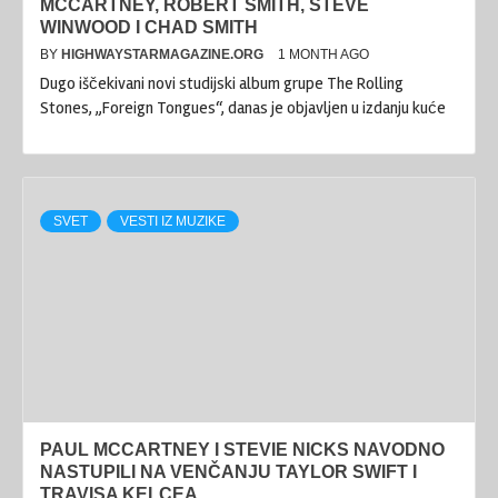
MCCARTNEY, ROBERT SMITH, STEVE
WINWOOD I CHAD SMITH
BY
HIGHWAYSTARMAGAZINE.ORG
1 MONTH AGO
Dugo iščekivani novi studijski album grupe The Rolling
Stones, „Foreign Tongues“, danas je objavljen u izdanju kuće
SVET
VESTI IZ MUZIKE
PAUL MCCARTNEY I STEVIE NICKS NAVODNO
NASTUPILI NA VENČANJU TAYLOR SWIFT I
TRAVISA KELCEA