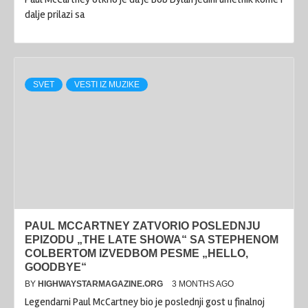
dalje prilazi sa
SVET
VESTI IZ MUZIKE
PAUL MCCARTNEY ZATVORIO POSLEDNJU
EPIZODU „THE LATE SHOWA“ SA STEPHENOM
COLBERTOM IZVEDBOM PESME „HELLO,
GOODBYE“
BY
HIGHWAYSTARMAGAZINE.ORG
3 MONTHS AGO
Legendarni Paul McCartney bio je poslednji gost u finalnoj