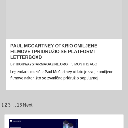
PAUL MCCARTNEY OTKRIO OMILJENE
FILMOVE I PRIDRUŽIO SE PLATFORMI
LETTERBOXD
BY
HIGHWAYSTARMAGAZINE.ORG
5 MONTHS AGO
Legendarni muzičar Paul McCartney otkrio je svoje omiljene
filmove nakon što se zvanično pridružio popularnoj
Posts
1
…
2
3
16
Next
pagination