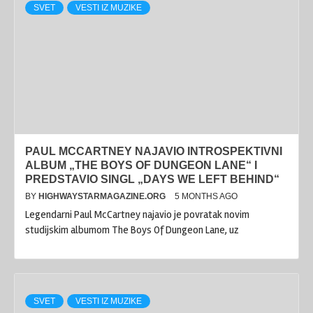
SVET
VESTI IZ MUZIKE
PAUL MCCARTNEY NAJAVIO INTROSPEKTIVNI
ALBUM „THE BOYS OF DUNGEON LANE“ I
PREDSTAVIO SINGL „DAYS WE LEFT BEHIND“
BY
HIGHWAYSTARMAGAZINE.ORG
5 MONTHS AGO
Legendarni Paul McCartney najavio je povratak novim
studijskim albumom The Boys Of Dungeon Lane, uz
SVET
VESTI IZ MUZIKE