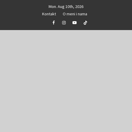
Skip
Mon. Aug 10th, 2026
to
Kontakt
O meni i nama
content
Facebook
Instagram
Youtube
Tik
Tok