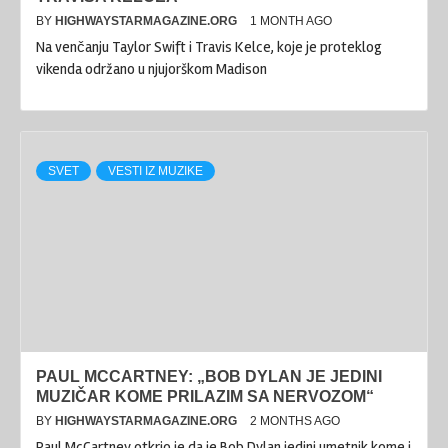
BY
HIGHWAYSTARMAGAZINE.ORG
1 MONTH AGO
Na venčanju Taylor Swift i Travis Kelce, koje je proteklog
vikenda održano u njujorškom Madison
SVET
VESTI IZ MUZIKE
PAUL MCCARTNEY: „BOB DYLAN JE JEDINI
MUZIČAR KOME PRILAZIM SA NERVOZOM“
BY
HIGHWAYSTARMAGAZINE.ORG
2 MONTHS AGO
Paul McCartney otkrio je da je Bob Dylan jedini umetnik kome i