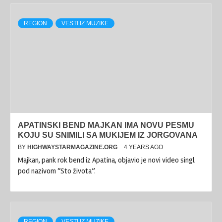
REGION
VESTI IZ MUZIKE
APATINSKI BEND MAJKAN IMA NOVU PESMU
KOJU SU SNIMILI SA MUKIJEM IZ JORGOVANA
BY
HIGHWAYSTARMAGAZINE.ORG
4 YEARS AGO
Majkan, pank rok bend iz Apatina, objavio je novi video singl
pod nazivom “Sto života”.
REGION
VESTI IZ MUZIKE