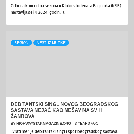
Odlična koncertna sezona u Klubu studenata Banjaluka (KSB)
nastavlja se i u 2024. godini, a
REGION
VESTI IZ MUZIKE
DEBITANTSKI SINGL NOVOG BEOGRADSKOG
SASTAVA NEJAČ KAO MEŠAVINA SVIH
ŽANROVA
BY
HIGHWAYSTARMAGAZINE.ORG
3 YEARS AGO
,,Vrati me” je debitantski singl i spot beogradskog sastava