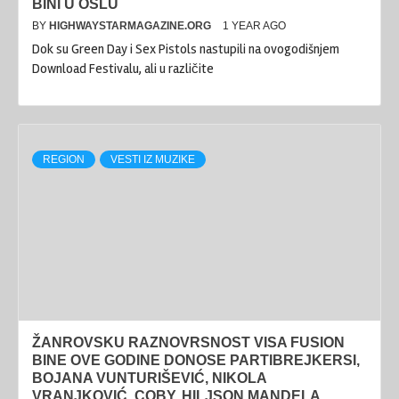
BINI U OSLU
BY
HIGHWAYSTARMAGAZINE.ORG
1 YEAR AGO
Dok su Green Day i Sex Pistols nastupili na ovogodišnjem
Download Festivalu, ali u različite
REGION
VESTI IZ MUZIKE
ŽANROVSKU RAZNOVRSNOST VISA FUSION
BINE OVE GODINE DONOSE PARTIBREJKERSI,
BOJANA VUNTURIŠEVIĆ, NIKOLA
VRANJKOVIĆ, COBY, HILJSON MANDELA,