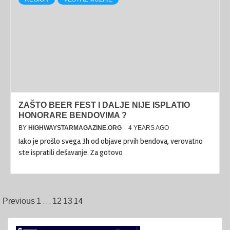
ZAŠTO BEER FEST I DALJE NIJE ISPLATIO
HONORARE BENDOVIMA ?
BY
HIGHWAYSTARMAGAZINE.ORG
4 YEARS AGO
Iako je prošlo svega 3h od objave prvih bendova, verovatno
ste ispratili dešavanje. Za gotovo
Posts
…
14
Previous
1
12
13
pagination