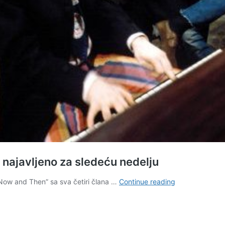
 najavljeno za sledeću nedelju
Objavljivanje
Now and Then” sa sva četiri člana …
Continue reading
poslednje
pesme
Beatlesa
najavljeno