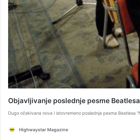
Objavljivanje poslednje pesme Beatlesa
Dugo očekivana nova i istovremeno poslednja pesma Beatlesa “
Highwaystar Magazine