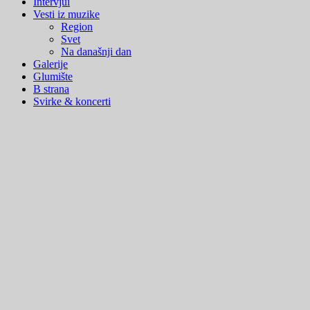
Menu
Intervjui
Vesti iz muzike
Region
Svet
Na današnji dan
Galerije
Glumište
B strana
Svirke & koncerti