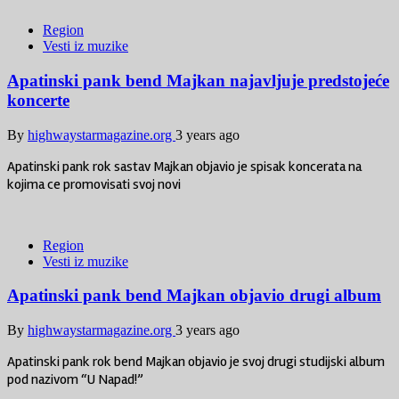
Region
Vesti iz muzike
Apatinski pank bend Majkan najavljuje predstojeće
koncerte
By
highwaystarmagazine.org
3 years ago
Apatinski pank rok sastav Majkan objavio je spisak koncerata na
kojima ce promovisati svoj novi
Region
Vesti iz muzike
Apatinski pank bend Majkan objavio drugi album
By
highwaystarmagazine.org
3 years ago
Apatinski pank rok bend Majkan objavio je svoj drugi studijski album
pod nazivom “U Napad!”