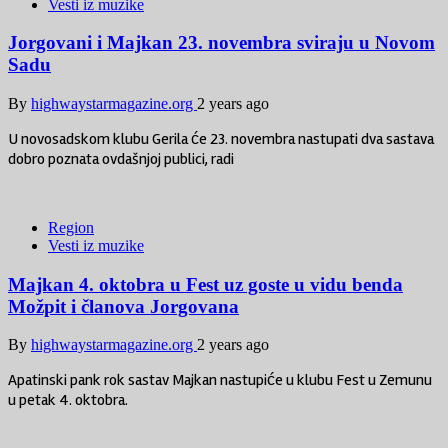
Vesti iz muzike
Jorgovani i Majkan 23. novembra sviraju u Novom
Sadu
By
highwaystarmagazine.org
2 years ago
U novosadskom klubu Gerila će 23. novembra nastupati dva sastava
dobro poznata ovdašnjoj publici, radi
Region
Vesti iz muzike
Majkan 4. oktobra u Fest uz goste u vidu benda
Možpit i članova Jorgovana
By
highwaystarmagazine.org
2 years ago
Apatinski pank rok sastav Majkan nastupiće u klubu Fest u Zemunu
u petak 4. oktobra.