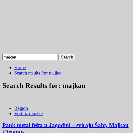
Search
for:
Home
Search results for: majkan
Search Results for:
majkan
Region
Vesti iz muzike
Pank metal fešta u Jagodini – sviraju Šaht, Majkan
i Tetanus