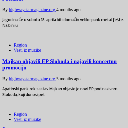
By
highwaystarmagazine.org
4 months ago
Jagodina će u subotu 18. aprila biti domaćin velike pank metal fešte.
Na bini u
Region
Vesti iz muzike
Majkan objavili EP Sloboda i najavili koncertnu
promociju
By
highwaystarmagazine.org
5 months ago
Apatinski pank rok sastav Majkan objavio je novi EP pod nazivom
Sloboda, koji donosi pet
Region
Vesti iz muzike