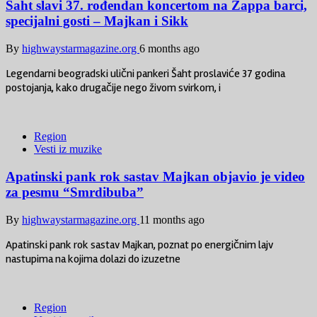
Šaht slavi 37. rođendan koncertom na Zappa barci,
specijalni gosti – Majkan i Sikk
By
highwaystarmagazine.org
6 months ago
Legendarni beogradski ulični pankeri Šaht proslaviće 37 godina
postojanja, kako drugačije nego živom svirkom, i
Region
Vesti iz muzike
Apatinski pank rok sastav Majkan objavio je video
za pesmu “Smrdibuba”
By
highwaystarmagazine.org
11 months ago
Apatinski pank rok sastav Majkan, poznat po energičnim lajv
nastupima na kojima dolazi do izuzetne
Region