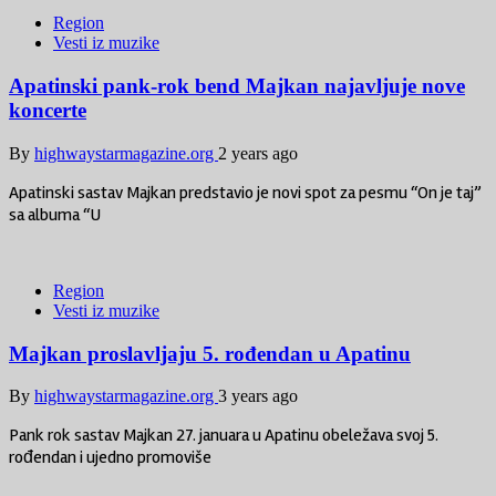
Region
Vesti iz muzike
Apatinski pank-rok bend Majkan najavljuje nove
koncerte
By
highwaystarmagazine.org
2 years ago
Apatinski sastav Majkan predstavio je novi spot za pesmu “On je taj”
sa albuma “U
Region
Vesti iz muzike
Majkan proslavljaju 5. rođendan u Apatinu
By
highwaystarmagazine.org
3 years ago
Pank rok sastav Majkan 27. januara u Apatinu obeležava svoj 5.
rođendan i ujedno promoviše