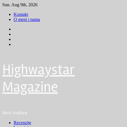
Skip
Sun. Aug 9th, 2026
to
Kontakt
content
O meni i nama
Facebook
Instagram
Youtube
Tik
Tok
Highwaystar
Magazine
Rock i kultura
Primary
Recenzije