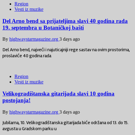
Region
Vesti iz muzike
Del Arno bend sa prijateljima slavi 40 godina rada
19. septembra u Botaničkoj bašti
By
highwaystarmagazine.org
3 days ago
Del Arno bend, najveći i najuticajniji rege sastav na ovim prostorima,
proslaviće 40 godina rada
Region
Vesti iz muzike
Velikogradištanska gitarijada slavi 10 godina
postojanja!
By
highwaystarmagazine.org
3 days ago
Jubilarna, 10. Velikogradištanska gitarijada biće održana od 13. do 15.
avgusta u Gradskom parku u