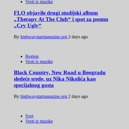
Vesti iz muzike
FLO objavile drugi studijski album
„Therapy At The Club“ i spot za pesmu
„Cry Ugly“
By
highwaystarmagazine.org
2 days ago
Region
Vesti iz muzike
Black Country, New Road u Beogradu
sledeće srede, uz Nika Nikolića kao
specijalnog gosta
By
highwaystarmagazine.org
2 days ago
Svet
Vesti iz muzike