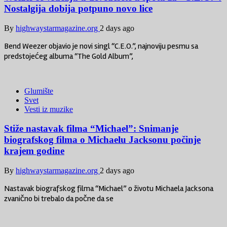
Nostalgija dobija potpuno novo lice
By
highwaystarmagazine.org
2 days ago
Bend Weezer objavio je novi singl “C.E.O.”, najnoviju pesmu sa
predstojećeg albuma “The Gold Album”,
Glumište
Svet
Vesti iz muzike
Stiže nastavak filma “Michael”: Snimanje
biografskog filma o Michaelu Jacksonu počinje
krajem godine
By
highwaystarmagazine.org
2 days ago
Nastavak biografskog filma “Michael” o životu Michaela Jacksona
zvanično bi trebalo da počne da se