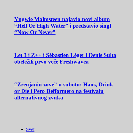
Yngwie Malmsteen najavio novi album
“Hell Or High Water” i predstavio singl
“Now Or Never”
Let 3 i Z++ i Sébastien Léger i Denis Sulta
obeležili prvo veče Freshwavea
“Zrenjanin zove” u subotu: Haos, Drink
or Die i Pero Defformero na festivalu
alternativnog zvuka
Svet