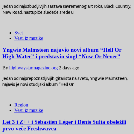
Jedan od najuzbudljivijih sastava savremenog art roka, Black Country,
New Road, nastupiće sledeće srede u
Svet
Vesti iz muzike
Yngwie Malmsteen najavio novi album “Hell Or
High Water” i predstavio singl “Now Or Never”
By
highwaystarmagazine.org
2 days ago
Jedan od najprepoznatljivijih gitarista na svetu, Yngwie Malmsteen,
najavio je novi studijski album “Hell Or
Region
Vesti iz muzike
Let 3 i Z++ i Sébastien Léger i Denis Sulta obeležili
prvo veče Freshwavea