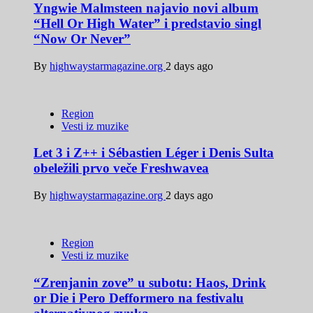
Yngwie Malmsteen najavio novi album
“Hell Or High Water” i predstavio singl
“Now Or Never”
By
highwaystarmagazine.org
2 days ago
Region
Vesti iz muzike
Let 3 i Z++ i Sébastien Léger i Denis Sulta
obeležili prvo veče Freshwavea
By
highwaystarmagazine.org
2 days ago
Region
Vesti iz muzike
“Zrenjanin zove” u subotu: Haos, Drink
or Die i Pero Defformero na festivalu