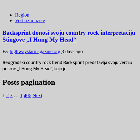
Region
Vesti iz muzike
Backsprint donosi svoju country rock interpretaciju
Stingove „I Hung My Head“
By
highwaystarmagazine.org
3 days ago
Beogradski country rock bend Backsprint predstavlja svoju verziju
pesme „I Hung My Head“, koju je
Posts pagination
1
2
3
…
1,406
Next