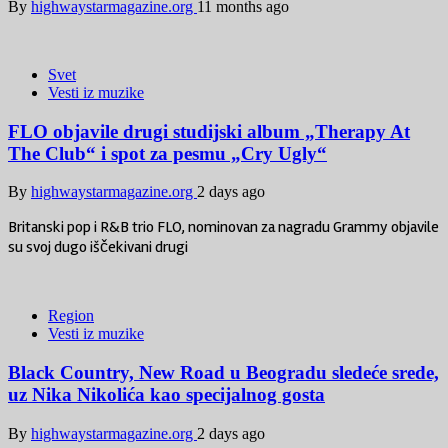
By
highwaystarmagazine.org
11 months ago
Svet
Vesti iz muzike
FLO objavile drugi studijski album „Therapy At
The Club“ i spot za pesmu „Cry Ugly“
By
highwaystarmagazine.org
2 days ago
Britanski pop i R&B trio FLO, nominovan za nagradu Grammy objavile
su svoj dugo iščekivani drugi
Region
Vesti iz muzike
Black Country, New Road u Beogradu sledeće srede,
uz Nika Nikolića kao specijalnog gosta
By
highwaystarmagazine.org
2 days ago