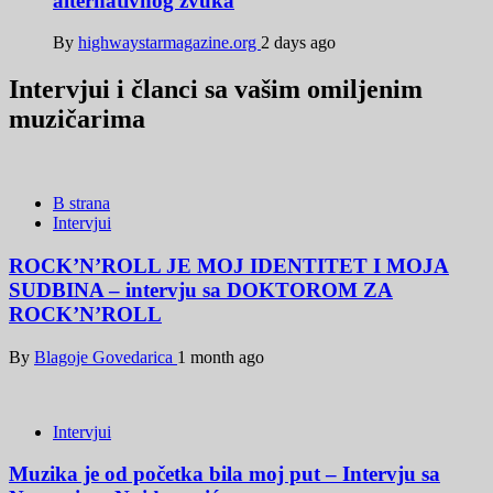
alternativnog zvuka
By
highwaystarmagazine.org
2 days ago
Intervjui i članci sa vašim omiljenim
muzičarima
B strana
Intervjui
ROCK’N’ROLL JE MOJ IDENTITET I MOJA
SUDBINA – intervju sa DOKTOROM ZA
ROCK’N’ROLL
By
Blagoje Govedarica
1 month ago
Intervjui
Muzika je od početka bila moj put – Intervju sa