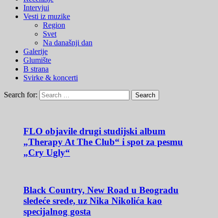
Intervjui
Vesti iz muzike
Region
Svet
Na današnji dan
Galerije
Glumište
B strana
Svirke & koncerti
Search for:
FLO objavile drugi studijski album
„Therapy At The Club“ i spot za pesmu
„Cry Ugly“
Black Country, New Road u Beogradu
sledeće srede, uz Nika Nikolića kao
specijalnog gosta