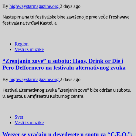
By
highwaystarmagazine.org
2 days ago
Nastupima na tri festivalske bine završeno je prvo veče Freshwave
festivala na tvrđavi Kastel, a
Region
Vesti iz muzike
“Zrenjanin zove” u subotu: Haos, Drink or Die i
Pero Defformero na festivalu alternativnog zvuka
By
highwaystarmagazine.org
2 days ago
Festival alternativnog zvuka “Zrenjanin zove” biće održan u subotu,
8. avgusta, u Amfiteatru Kulturnog centra
Svet
Vesti iz muzike
Weezer se vraćaju u devedesete u spotu za “C.E.O.”: