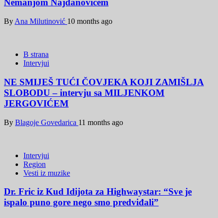
Nemanjom Najdanovićem
By
Ana Milutinović
10 months ago
B strana
Intervjui
NE SMIJEŠ TUĆI ČOVJEKA KOJI ZAMIŠLJA
SLOBODU – intervju sa MILJENKOM
JERGOVIĆEM
By
Blagoje Govedarica
11 months ago
Intervjui
Region
Vesti iz muzike
Dr. Fric iz Kud Idijota za Highwaystar: “Sve je
ispalo puno gore nego smo predviđali”