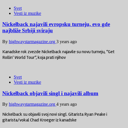
Svet
Vesti iz muzike
Nickelback najavili evropsku turneju, evo gde
najbliže Srbiji sviraju
By
highwaystarmagazine.org
3 years ago
Kanadske rok zvezde Nickelback najavile su novu turneju, “Get
Rollin’ World Tour”, koja prati njihov
Svet
Vesti iz muzike
Nickelback objavili singl i najavili album
By
highwaystarmagazine.org
4 years ago
Nickelback su objavili svoj novi singl. Gitarista Ryan Peake i
gitarista/vokal Chad Kroeger iz kanadske