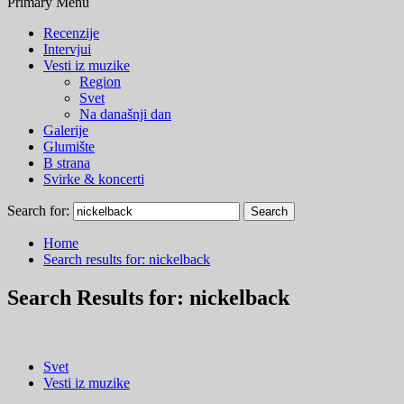
Primary Menu
Recenzije
Intervjui
Vesti iz muzike
Region
Svet
Na današnji dan
Galerije
Glumište
B strana
Svirke & koncerti
Search for:
Home
Search results for: nickelback
Search Results for:
nickelback
Svet
Vesti iz muzike