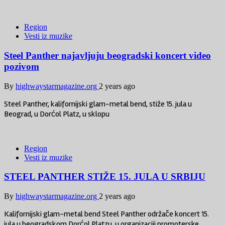
Region
Vesti iz muzike
Steel Panther najavljuju beogradski koncert video
pozivom
By
highwaystarmagazine.org
2 years ago
Steel Panther, kalifornijski glam-metal bend, stiže 15. jula u
Beograd, u Dorćol Platz, u sklopu
Region
Vesti iz muzike
STEEL PANTHER STIŽE 15. JULA U SRBIJU
By
highwaystarmagazine.org
2 years ago
Kalifornijski glam-metal bend Steel Panther održače koncert 15.
jula u beogradskom Dorćol Platzu, u organizaciji promoterske