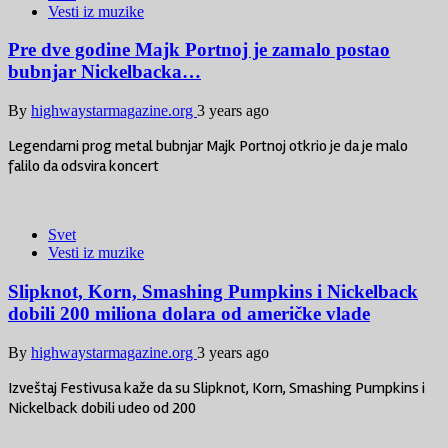
Vesti iz muzike
Pre dve godine Majk Portnoj je zamalo postao
bubnjar Nickelbacka…
By
highwaystarmagazine.org
3 years ago
Legendarni prog metal bubnjar Majk Portnoj otkrio je da je malo
falilo da odsvira koncert
Svet
Vesti iz muzike
Slipknot, Korn, Smashing Pumpkins i Nickelback
dobili 200 miliona dolara od američke vlade
By
highwaystarmagazine.org
3 years ago
Izveštaj Festivusa kaže da su Slipknot, Korn, Smashing Pumpkins i
Nickelback dobili udeo od 200