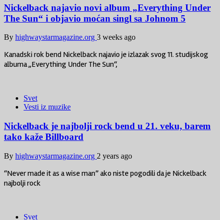
Nickelback najavio novi album „Everything Under
The Sun“ i objavio moćan singl sa Johnom 5
By
highwaystarmagazine.org
3 weeks ago
Kanadski rok bend Nickelback najavio je izlazak svog 11. studijskog
albuma „Everything Under The Sun“,
Svet
Vesti iz muzike
Nickelback je najbolji rock bend u 21. veku, barem
tako kaže Billboard
By
highwaystarmagazine.org
2 years ago
“Never made it as a wise man” ako niste pogodili da je Nickelback
najbolji rock
Svet