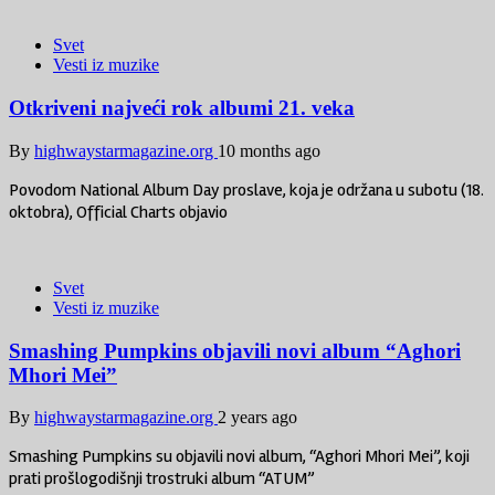
Svet
Vesti iz muzike
Otkriveni najveći rok albumi 21. veka
By
highwaystarmagazine.org
10 months ago
Povodom National Album Day proslave, koja je održana u subotu (18.
oktobra), Official Charts objavio
Svet
Vesti iz muzike
Smashing Pumpkins objavili novi album “Aghori
Mhori Mei”
By
highwaystarmagazine.org
2 years ago
Smashing Pumpkins su objavili novi album, “Aghori Mhori Mei”, koji
prati prošlogodišnji trostruki album “ATUM”