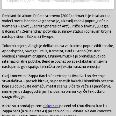
Објава коју дели Panteon Promotions (@panteonpromotions)
Debitantski album Priče o vremenu (2002) odmah ih je istakao kao
vodeći metal bend nove generacije, a kasniji radovi poput ,,Priče o
vremenu – Live”, ,,Secret Spheres of Art”, ,,Priče o životu”, ,,Elegia
Balcanica” i ,,Semendria” potvrdili su njihov status i doneli im brojne
nastupe širom Balkana i Evrope.
Tokom karijere, Alogia je delila binu sa velikanima poput Whitesnake,
Apocalyptica, Savage Circus, Kamelot, Paul Di’Anno (ex-Iron
Maiden) i mnogim drugima, a njihova muzika je pronašla put i do
internacionalne publike. Bend je poznat po spektakularnim živim
nastupima, gde spajaju tehničku perfekciju i snažnu emociju.
Ovaj koncert na Zappa Barci biće retrospektiva dve i po decenije
stvaralaštva – presek hitova, najpoznatijih balada i himničnih pesama
koje su oblikovale domaću metal scenu. Biće to veče za pamćenje,
namenjeno i dugogodišnjim fanovima i onima koji će tek otkriti
snagu Alogije.
Karte su u prodaji putem
tickets.rs
po ceni od 1700 dinara, kao i u
Zappa baru (Kralja Petra 41) po ceni od 1500 dinara. Na dan koncerta