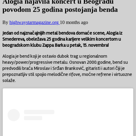
Alogia najavila koncert u Beogradu
povodom 25 godina postojanja benda
By
highwaystarmagazine.org
10 months ago
Jedan od najznačajnijih metal bendova domaće scene, Alogia iz
Smedereva, obeležava 25 godina karijere velikim koncertom u
beogradskom klubu Zappa Barka u petak, 15. novembra!
Alogia je bend koji je ostavio dubok trag u regionalnom
heavy/power/progressive metalu. Osnovan 2000.godine, bend su
predvodili braća Miroslav i Srđan Branković, gitaristi i autori čiji je
prepoznatljiv stil spojio melodične rifove, moćne refrene i virtuozne
solaže.