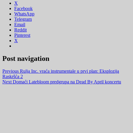
X
Facebook
WhatsApp
Telegram
Email
Reddit
Pinterest
X
Post navigation
Previous
Rulja Inc. vraća instrumentale u prvi plan: Eksplozija
Raskršća 2
Next
Domaći Latebloom predgrupa na Dead By April koncertu