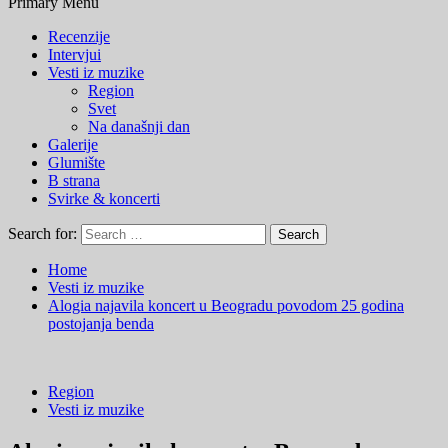
Primary Menu
Recenzije
Intervjui
Vesti iz muzike
Region
Svet
Na današnji dan
Galerije
Glumište
B strana
Svirke & koncerti
Search for:
Home
Vesti iz muzike
Alogia najavila koncert u Beogradu povodom 25 godina
postojanja benda
Region
Vesti iz muzike