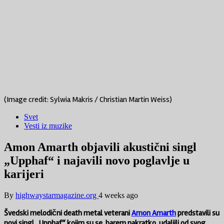
(Image credit: Sylwia Makris / Christian Martin Weiss)
Svet
Vesti iz muzike
Amon Amarth objavili akustični singl
„Upphaf“ i najavili novo poglavlje u
karijeri
By
highwaystarmagazine.org
4 weeks ago
Švedski melodični death metal veterani
Amon Amarth
predstavili su
novi singl „Upphaf“, kojim su se, barem nakratko, udaljili od svog