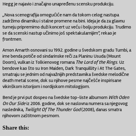
Hegg je najavio i značajno unapređenu scensku produkciju.
„Nova scenografija omogućiće nam da tokom celog nastupa
zadržimo dinamiku i stalne promene na bini. Ideja je da za glavnu
turneju pripremimo duži koncert uz veću i bolju produkciju. Trudimo
se da scenski nastup učinimo još spektakularnijim“, rekao je
frontmen.
Amon Amarth osnovani su 1992. godine u švedskom gradu Tumbi, a
ime benda potiče od sindarinske reči za Planinu Usuda (Mount
Doom), vulkan iz Tolkienovog romana
The Lord of the Rings
. Uz
bendove kao što su Iron Maiden, Dark Tranquillity i At The Gates,
smatraju se jednim od najvažnijih predstavnika švedske melodične
death metal scene, dok su njihove pesme najčešće inspirisane
vikinškom istorijom i nordijskom mitologijom.
Bend je prvi put dospeo na švedske top-liste albumom
With Oden
On Our Side
iz 2006. godine, dok se naslovna numera sa njegovog
naslednika,
Twilight Of The Thunder God
(2008), danas smatra
njihovom zaštitnom pesmom.
Share this: