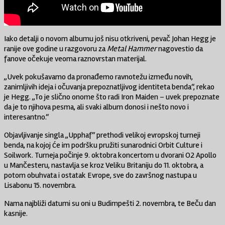
Iako detalji o novom albumu još nisu otkriveni, pevač Johan Hegg je
ranije ove godine u razgovoru za
Metal Hammer
nagovestio da
fanove očekuje veoma raznovrstan materijal.
„Uvek pokušavamo da pronađemo ravnotežu između novih,
zanimljivih ideja i očuvanja prepoznatljivog identiteta benda“, rekao
je Hegg. „To je slično onome što radi Iron Maiden – uvek prepoznate
da je to njihova pesma, ali svaki album donosi i nešto novo i
interesantno.“
Objavljivanje singla „Upphaf“ prethodi velikoj evropskoj turneji
benda, na kojoj će im podršku pružiti sunarodnici Orbit Culture i
Soilwork. Turneja počinje 9. oktobra koncertom u dvorani O2 Apollo
u Mančesteru, nastavlja se kroz Veliku Britaniju do 11. oktobra, a
potom obuhvata i ostatak Evrope, sve do završnog nastupa u
Lisabonu 15. novembra.
Nama najbliži datumi su oni u Budimpešti 2. novembra, te Beču dan
kasnije.