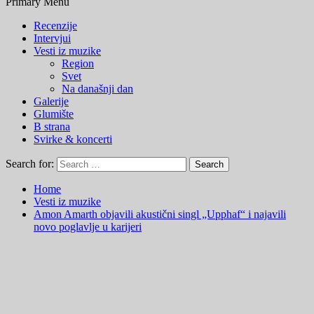
Primary Menu
Recenzije
Intervjui
Vesti iz muzike
Region
Svet
Na današnji dan
Galerije
Glumište
B strana
Svirke & koncerti
Search for:
Home
Vesti iz muzike
Amon Amarth objavili akustični singl „Upphaf“ i najavili
novo poglavlje u karijeri