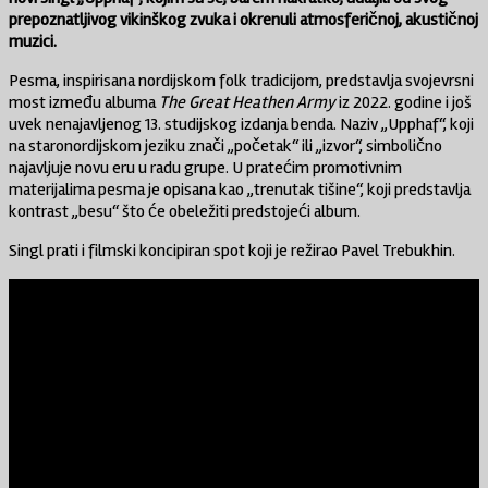
prepoznatljivog vikinškog zvuka i okrenuli atmosferičnoj, akustičnoj
muzici.
Pesma, inspirisana nordijskom folk tradicijom, predstavlja svojevrsni
most između albuma
The Great Heathen Army
iz 2022. godine i još
uvek nenajavljenog 13. studijskog izdanja benda. Naziv „Upphaf“, koji
na staronordijskom jeziku znači „početak“ ili „izvor“, simbolično
najavljuje novu eru u radu grupe. U pratećim promotivnim
materijalima pesma je opisana kao „trenutak tišine“, koji predstavlja
kontrast „besu“ što će obeležiti predstojeći album.
Singl prati i filmski koncipiran spot koji je režirao Pavel Trebukhin.