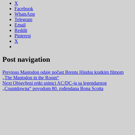
X
Facebook
WhatsApp
Telegram
Email
Reddit
Pinterest
X
Post navigation
Previous
Mastodon odaje počast Brentu Hindsu kratkim filmom
„The Mastodon in the Room“
Next
Objavljeni retki snimci AC/DC-ja sa legendarnog
„Countdowna“ povodom 80. rođendana Bona Scotta