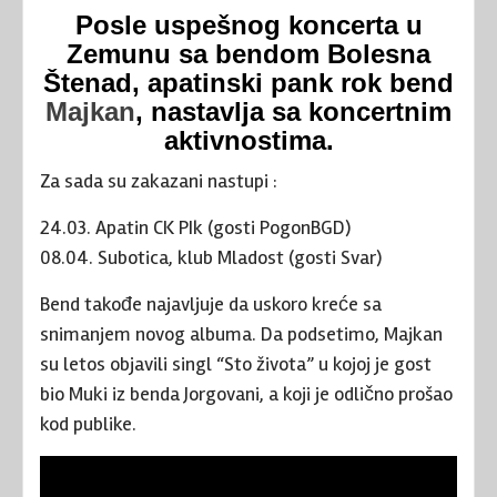
Posle uspešnog koncerta u
Zemunu sa bendom Bolesna
Štenad, apatinski pank rok bend
Majkan
, nastavlja sa koncertnim
aktivnostima.
Za sada su zakazani nastupi :
24.03. Apatin CK PIk (gosti PogonBGD)
08.04. Subotica, klub Mladost (gosti Svar)
Bend takođe najavljuje da uskoro kreće sa
snimanjem novog albuma. Da podsetimo, Majkan
su letos objavili singl “Sto života” u kojoj je gost
bio Muki iz benda Jorgovani, a koji je odlično prošao
kod publike.