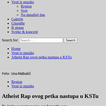
Vesti iz muzike
Region
Svet
Na današnji dan
Galerije
Glumište
B strana
Svirke & koncerti
Search for:
Home
Vesti iz muzike
Atheist Rap ovog petka nastupa u KSTu
Foto : Una Malbašić
Region
Vesti iz muzike
Atheist Rap ovog petka nastupa u KSTu