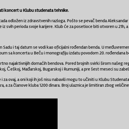
ti koncert u Klubu studenata tehnike.
e tada odložen iz zdravstvenih razloga. Pošto se pevač benda Aleksandar
iz svih perioda svoje karijere. Klub će za posetioce biti otvoren u 21h, 
 Sadu i taj datum se vodi kao oficijalni rođendan benda. U međuvremenu,
bum sa koncerta u Beču i monografiju izdatu povodom 20. rođendana b
no najaktivnijih domaćih bendova. Pored brojnih svirki širom našeg regio
čkoj, Češkoj, Mađarskoj, Bugarskoj i Rumuniji, a pre šest meseci su zabel
 i za ovaj, a oni koji ih još nisu nabavili mogu to učiniti u Klubu Studen
a, a za članove kluba 1200 dinara. Broj ulaznica je limitiran zbog veliči