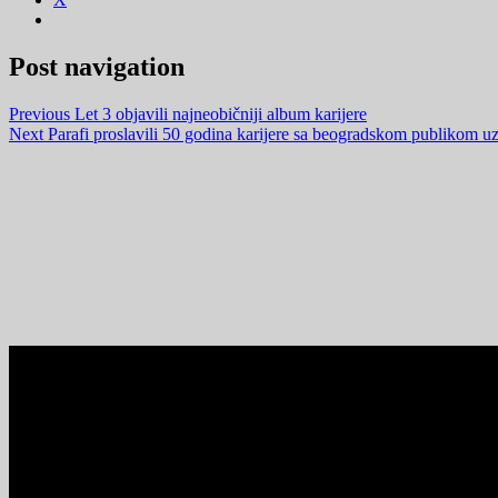
Post navigation
Previous
Let 3 objavili najneobičniji album karijere
Next
Parafi proslavili 50 godina karijere sa beogradskom publikom uz