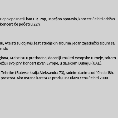
 Popov poznatiji kao DR. Pop, uspešno oporavio, koncert će biti održan
a koncert će početi u 22h.
 Ateisti su objavili šest studijskih albuma, jedan zajednički album sa
enda.
na, Ateisti su u prethodnoj deceniji imali tri evropske turneje, tokom
ežili i svoj prvi koncert izvan Evrope, u dalekom Dubaiju (UAE).
ata Tehnike (Bulevar kralja Aleksandra 73), radnim danima od 10h do 18h.
ne prostora. Ako ostane karata za prodaju na ulazu cena će biti 2000