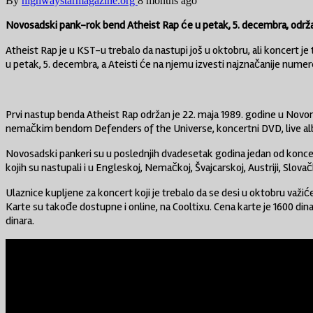
By
highwaystarmagazine.org
8 months ago
Novosadski pank-rok bend Atheist Rap će u petak, 5. decembra, održa
Atheist Rap je u KST-u trebalo da nastupi još u oktobru, ali koncert j
u petak, 5. decembra, a Ateisti će na njemu izvesti najznačanije numere 
Prvi nastup benda Atheist Rap održan je 22. maja 1989. godine u Novom
nemačkim bendom Defenders of the Universe, koncertni DVD, live al
Novosadski pankeri su u poslednjih dvadesetak godina jedan od koncert
kojih su nastupali i u Engleskoj, Nemačkoj, Švajcarskoj, Austriji, Slova
Ulaznice kupljene za koncert koji je trebalo da se desi u oktobru važiće
Karte su takođe dostupne i online, na Cooltixu. Cena karte je 1600 dinar
dinara.