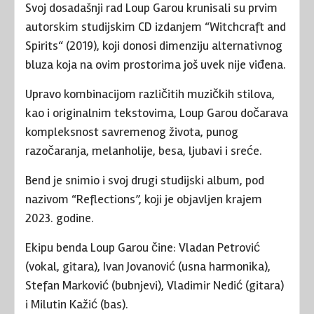
Svoj dosadašnji rad Loup Garou krunisali su prvim
autorskim studijskim CD izdanjem “Witchcraft and
Spirits“ (2019), koji donosi dimenziju alternativnog
bluza koja na ovim prostorima još uvek nije viđena.
Upravo kombinacijom različitih muzičkih stilova,
kao i originalnim tekstovima, Loup Garou dočarava
kompleksnost savremenog života, punog
razočaranja, melanholije, besa, ljubavi i sreće.
Bend je snimio i svoj drugi studijski album, pod
nazivom “Reflections”, koji je objavljen krajem
2023. godine.
Ekipu benda Loup Garou čine: Vladan Petrović
(vokal, gitara), Ivan Jovanović (usna harmonika),
Stefan Marković (bubnjevi), Vladimir Nedić (gitara)
i Milutin Kažić (bas).