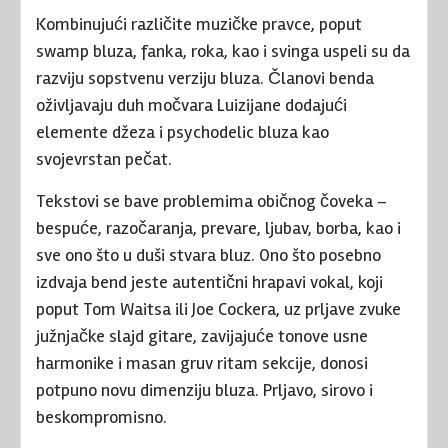
Kombinujući različite muzičke pravce, poput
swamp bluza, fanka, roka, kao i svinga uspeli su da
razviju sopstvenu verziju bluza. Članovi benda
oživljavaju duh močvara Luizijane dodajući
elemente džeza i psychodelic bluza kao
svojevrstan pečat.
Tekstovi se bave problemima običnog čoveka –
bespuće, razočaranja, prevare, ljubav, borba, kao i
sve ono što u duši stvara bluz. Ono što posebno
izdvaja bend jeste autentični hrapavi vokal, koji
poput Tom Waitsa ili Joe Cockera, uz prljave zvuke
južnjačke slajd gitare, zavijajuće tonove usne
harmonike i masan gruv ritam sekcije, donosi
potpuno novu dimenziju bluza. Prljavo, sirovo i
beskompromisno.