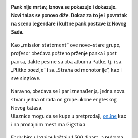
Pank nije mrtav, iznova se pokazuje i dokazuje.
Novi talas se ponovo diže. Dokaz za to je i povratak
na scenu legendare i kultne pank postave iz Novog
Sada.
Kao „mission statement“ ove nove-stare grupe,
profesor obećava pošteno prženje panka i post
panka, dakle pesme sa oba albuma Patke, tj. i sa
„Plitke poezije“ i sa „Straha od monotonije“, kao i
sve singlove.
Naravno, obećava se i par iznenađenja, jedna nova
stvar i jedna obrada od grupe-ikone engleskog
Novog talasa.
Ulaznice mogu da se kupe u pretprodaji,
online
kao
i na prodajnim mestima Gigstixa.
Early bird ulaznice koštaju 1.500 dinara, a redovna