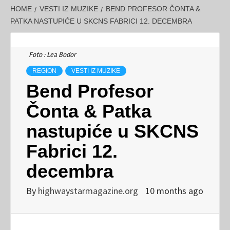
HOME
VESTI IZ MUZIKE
BEND PROFESOR ČONTA &
PATKA NASTUPIĆE U SKCNS FABRICI 12. DECEMBRA
Foto : Lea Bodor
REGION
VESTI IZ MUZIKE
Bend Profesor
Čonta & Patka
nastupiće u SKCNS
Fabrici 12.
decembra
By
highwaystarmagazine.org
10 months ago