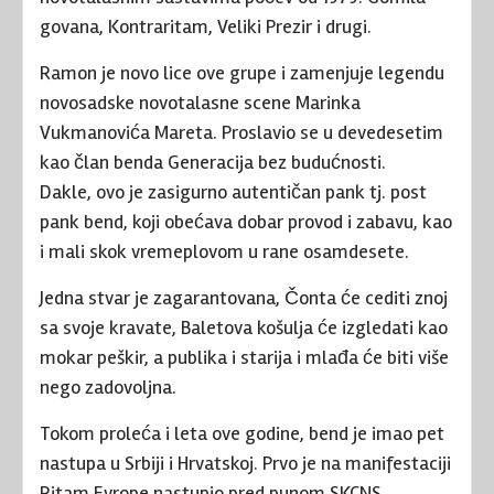
govana, Kontraritam, Veliki Prezir i drugi.
Ramon je novo lice ove grupe i zamenjuje legendu
novosadske novotalasne scene Marinka
Vukmanovića Mareta. Proslavio se u devedesetim
kao član benda Generacija bez budućnosti.
Dakle, ovo je zasigurno autentičan pank tj. post
pank bend, koji obećava dobar provod i zabavu, kao
i mali skok vremeplovom u rane osamdesete.
Jedna stvar je zagarantovana, Čonta će cediti znoj
sa svoje kravate, Baletova košulja će izgledati kao
mokar peškir, a publika i starija i mlađa će biti više
nego zadovoljna.
Tokom proleća i leta ove godine, bend je imao pet
nastupa u Srbiji i Hrvatskoj. Prvo je na manifestaciji
Ritam Evrope nastupio pred punom SKCNS