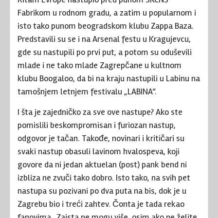
Fabrikom u rodnom gradu, a zatim u popularnom i
isto tako punom beogradskom klubu Zappa Baza.
Predstavili su se i na Arsenal festu u Kragujevcu,
gde su nastupili po prvi put, a potom su oduševili
mlade i ne tako mlade Zagrepčane u kultnom
klubu Boogaloo, da bi na kraju nastupili u Labinu na
tamošnjem letnjem festivalu „LABINA“.
I šta je zajedničko za sve ove nastupe? Ako ste
pomislili beskompromisan i furiozan nastup,
odgovor je tačan. Takođe, novinari i kritičari su
svaki nastup obasuli lavinom hvalospeva, koji
govore da ni jedan aktuelan (post) pank bend ni
izbliza ne zvuči tako dobro. Isto tako, na svih pet
nastupa su pozivani po dva puta na bis, dok je u
Zagrebu bio i treći zahtev. Čonta je tada rekao
fanovima „Zaista ne mogu više, osim ako ne želite