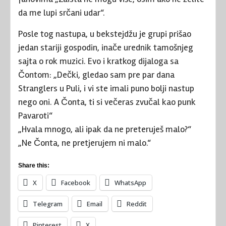
da me lupi srčani udar“.
Posle tog nastupa, u bekstejdžu je grupi prišao
jedan stariji gospodin, inače urednik tamošnjeg
sajta o rok muzici. Evo i kratkog dijaloga sa
Čontom: „Dečki, gledao sam pre par dana
Stranglers u Puli, i vi ste imali puno bolji nastup
nego oni. A Čonta, ti si večeras zvučal kao punk
Pavaroti“
„Hvala mnogo, ali ipak da ne preteruješ malo?“
„Ne Čonta, ne pretjerujem ni malo.“
Share this:
X
Facebook
WhatsApp
Telegram
Email
Reddit
Pinterest
X