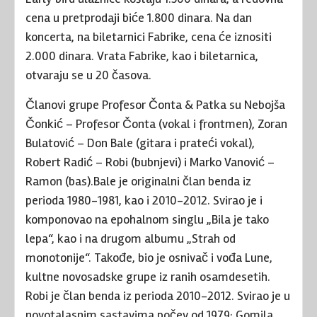
cena u pretprodaji biće 1.800 dinara. Na dan
koncerta, na biletarnici Fabrike, cena će iznositi
2.000 dinara. Vrata Fabrike, kao i biletarnica,
otvaraju se u 20 časova.
Članovi grupe Profesor Čonta & Patka su Nebojša
Čonkić – Profesor Čonta (vokal i frontmen), Zoran
Bulatović – Don Bale (gitara i prateći vokal),
Robert Radić – Robi (bubnjevi) i Marko Vanović –
Ramon (bas).Bale je originalni član benda iz
perioda 1980-1981, kao i 2010-2012. Svirao je i
komponovao na epohalnom singlu „Bila je tako
lepa“, kao i na drugom albumu „Strah od
monotonije“. Takođe, bio je osnivač i vođa Lune,
kultne novosadske grupe iz ranih osamdesetih.
Robi je član benda iz perioda 2010-2012. Svirao je u
novotalasnim sastavima počev od 1979: Gomila