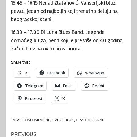
15.45 – 16.15 Nenad Zlatanović: Vanserijski bluz
pevač, jedan od najboljih koji trenutno deluju na
beogradskoj sceni.
16.30 – 17.00 Di Luna Blues Band: Legende
domaćeg bluza, bend koji je pre više od 40 godina
začeo bluz na ovim prostorima.
Share this:
X
Facebook
WhatsApp
Telegram
Email
Reddit
Pinterest
X
TAGS:
DOM OMLADINE
,
DŽEZ I BLUZ
,
GRAD BEOGRAD
Post
PREVIOUS