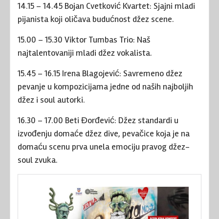
14.15 – 14.45 Bojan Cvetković Kvartet: Sjajni mladi
pijanista koji oličava budućnost džez scene.
15.00 – 15.30 Viktor Tumbas Trio: Naš
najtalentovaniji mladi džez vokalista.
15.45 – 16.15 Irena Blagojević: Savremeno džez
pevanje u kompozicijama jedne od naših najboljih
džez i soul autorki.
16.30 – 17.00 Beti Đorđević: Džez standardi u
izvođenju domaće džez dive, pevačice koja je na
domaću scenu prva unela emociju pravog džez-
soul zvuka.