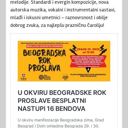
melodije. Standardi i evergin kompozicije, nova
autorska muzika, vokalni i instrumentalni sastavi,
mlađi i iskusni umetnici – raznovrsnost i obilje
dobrog zvuka, za najlepšu prazničnu čaroliju!