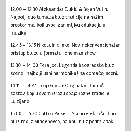
12.00 – 12.30 Aleksandar Đukić & Bojan Vulin:
Najbolji duo tumača bluz tradicije na našim
prostorima, koji uvodi zanimljivu edukaciju u
muziku.
12.45 – 13.15 Nikola Inić Inke: Nov, nekonvencionalan
pristup bluzu u formatu „one man show“
13.30 – 14.00 Pera Joe: Legenda beogradske bluz
scene i najbolji usni harmonikaš na domaćoj sceni.
14.15 – 14.45 Loup Garou: Originalan domaći
sastav, koji u svom izrazu spaja razne tradicije
Lujzijane.
15.00 – 15.30 Cotton Pickers: Sjajan električni hard-
bluz trio iz Mladenovca, najbolji bluz podmladak.