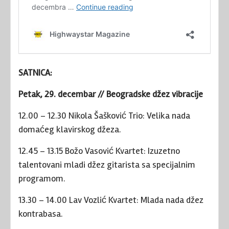
SATNICA:
Petak, 29. decembar // Beogradske džez vibracije
12.00 – 12.30 Nikola Šašković Trio: Velika nada
domaćeg klavirskog džeza.
12.45 – 13.15 Božo Vasović Kvartet: Izuzetno
talentovani mladi džez gitarista sa specijalnim
programom.
13.30 – 14.00 Lav Vozlić Kvartet: Mlada nada džez
kontrabasa.