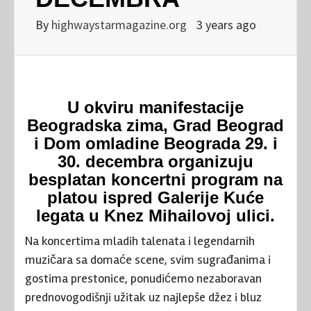
By
highwaystarmagazine.org
3 years ago
U okviru manifestacije
Beogradska zima, Grad Beograd
i Dom omladine Beograda 29. i
30. decembra organizuju
besplatan koncertni program na
platou ispred Galerije Kuće
legata u Knez Mihailovoj ulici.
Na koncertima mladih talenata i legendarnih
muzičara sa domaće scene, svim sugrađanima i
gostima prestonice, ponudićemo nezaboravan
prednovogodišnji užitak uz najlepše džez i bluz