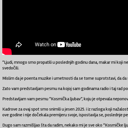
“Ljudi, mnogo smo propatili u poslednjih godinu dana, makar mi koji 
svedočili.
Mislim da je poenta muzike i umetnosti da se tome suprotstavi, da da smi
Zato vam predstavljam pesmu na kojoj sam godinama radio i taj rad 
Predstavljam vam pesmu “Kosmička ljubav”, koju je otpevala neponovl
Kadrove za ovaj spot smo snimili u jesen 2025. i iz razloga koji nažal
ove godine i nije dočekala premijeru svoje, ispostavlja se, poslednje
Dugo sam razmišljao šta da radim, nekako mi je sve oko “Kosmičke lj