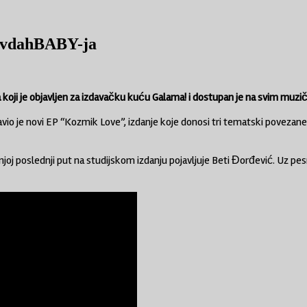
SevdahBABY-ja
oji je objavljen za izdavačku kuću Galama! i dostupan je na svim muz
io je novi EP “Kozmik Love”, izdanje koje donosi tri tematski povezane 
j poslednji put na studijskom izdanju pojavljuje Beti Đorđević. Uz pesmu j