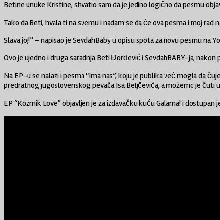
Betine unuke Kristine, shvatio sam da je jedino logično da pesmu objav
Tako da Beti, hvala ti na svemu i nadam se da će ova pesma i moj rad na
Slava joj!” – napisao je SevdahBaby u opisu spota za novu pesmu na Y
Ovo je ujedno i druga saradnja Beti Đorđević i SevdahBABY-ja, nakon 
Na EP-u se nalazi i pesma “Ima nas”, koju je publika već mogla da čuj
predratnog jugoslovenskog pevača Isa Beljčevića, a možemo je čuti u d
EP “Kozmik Love” objavljen je za izdavačku kuću Galama! i dostupan 