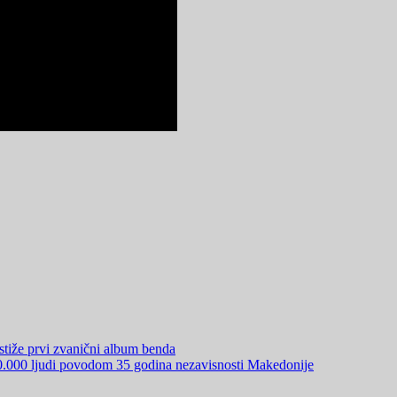
iže prvi zvanični album benda
50.000 ljudi povodom 35 godina nezavisnosti Makedonije