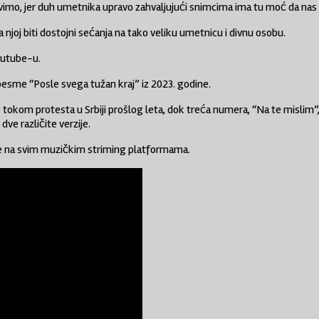
imo, jer duh umetnika upravo zahvaljujući snimcima ima tu moć da nas i 
 njoj biti dostojni sećanja na tako veliku umetnicu i divnu osobu.
outube-u.
pesme “Posle svega tužan kraj” iz 2023. godine.
e tokom protesta u Srbiji prošlog leta, dok treća numera, “Na te mislim
ve različite verzije.
je na svim muzičkim striming platformama.