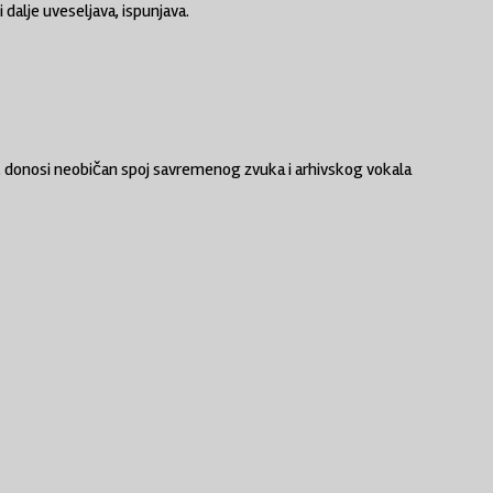
dalje uveseljava, ispunjava.
”, donosi neobičan spoj savremenog zvuka i arhivskog vokala