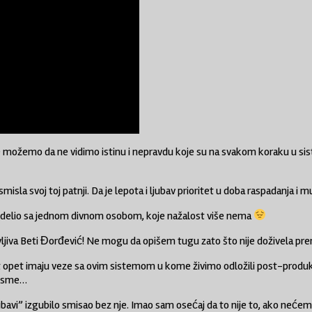
ne možemo da ne vidimo istinu i nepravdu koje su na svakom koraku u s
sla svoj toj patnji. Da je lepota i ljubav prioritet u doba raspadanja i m
podelio sa jednom divnom osobom, koje nažalost više nema
jiva Beti Đorđević! Ne mogu da opišem tugu zato što nije doživela pr
ost opet imaju veze sa ovim sistemom u kome živimo odložili post-produk
 pesme…
ubavi” izgubilo smisao bez nje. Imao sam osećaj da to nije to, ako ne