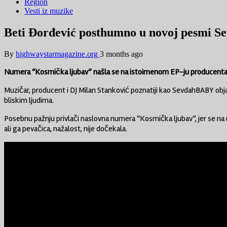
Region
Vesti iz muzike
Beti Đorđević posthumno u novoj pesmi 
By
highwaystarmagazine.org
3 months ago
Numera “Kosmička ljubav” našla se na istoimenom EP-ju producenta k
Muzičar, producent i DJ Milan Stanković poznatiji kao SevdahBABY objav
bliskim ljudima.
Posebnu pažnju privlači naslovna numera “Kosmička ljubav”, jer se na njo
ali ga pevačica, nažalost, nije dočekala.