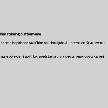
ičkim striming platformama.
pesme inspirisane različitim oblicima ljubavi – prema društvu, svetu i
e objavljen i spot, koji predstavlja prvi video u njenoj dugoj karijeri,