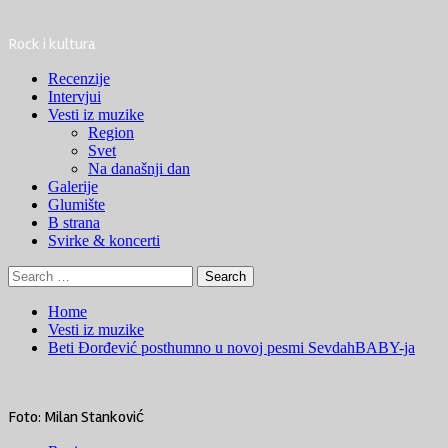
Rock i kultura
Primary
Recenzije
Menu
Intervjui
Vesti iz muzike
Region
Svet
Na današnji dan
Galerije
Glumište
B strana
Svirke & koncerti
Search
for:
Home
Vesti iz muzike
Beti Đorđević posthumno u novoj pesmi SevdahBABY-ja
Foto: Milan Stanković