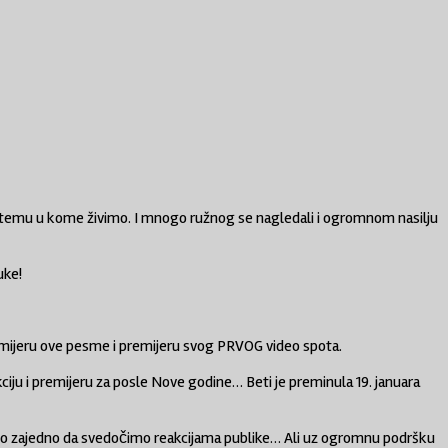
istemu u kome živimo. I mnogo ružnog se nagledali i ogromnom nasilju
uke!
emijeru ove pesme i premijeru svog PRVOG video spota.
ciju i premijeru za posle Nove godine… Beti je preminula 19. januara
ćemo zajedno da svedočimo reakcijama publike… Ali uz ogromnu podršku