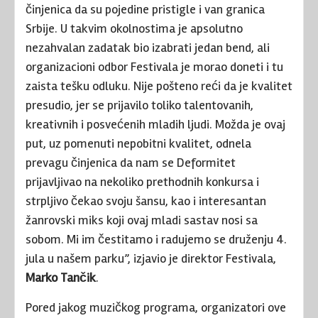
činjenica da su pojedine pristigle i van granica
Srbije. U takvim okolnostima je apsolutno
nezahvalan zadatak bio izabrati jedan bend, ali
organizacioni odbor Festivala je morao doneti i tu
zaista tešku odluku. Nije pošteno reći da je kvalitet
presudio, jer se prijavilo toliko talentovanih,
kreativnih i posvećenih mladih ljudi. Možda je ovaj
put, uz pomenuti nepobitni kvalitet, odnela
prevagu činjenica da nam se Deformitet
prijavljivao na nekoliko prethodnih konkursa i
strpljivo čekao svoju šansu, kao i interesantan
žanrovski miks koji ovaj mladi sastav nosi sa
sobom. Mi im čestitamo i radujemo se druženju 4.
jula u našem parku”, izjavio je direktor Festivala,
Marko Tančik
.
Pored jakog muzičkog programa, organizatori ove