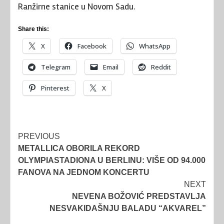
Ranžirne stanice u Novom Sadu.
Share this:
X
Facebook
WhatsApp
Telegram
Email
Reddit
Pinterest
X
Post
PREVIOUS
METALLICA OBORILA REKORD
navigation
OLYMPIASTADIONA U BERLINU: VIŠE OD 94.000
FANOVA NA JEDNOM KONCERTU
NEXT
NEVENA BOŽOVIĆ PREDSTAVLJA
NESVAKIDAŠNJU BALADU “AKVAREL”