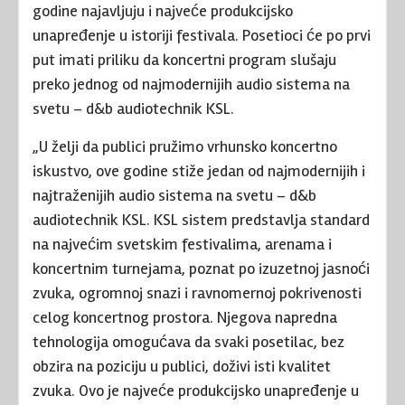
godine najavljuju i najveće produkcijsko
unapređenje u istoriji festivala. Posetioci će po prvi
put imati priliku da koncertni program slušaju
preko jednog od najmodernijih audio sistema na
svetu – d&b audiotechnik KSL.
„U želji da publici pružimo vrhunsko koncertno
iskustvo, ove godine stiže jedan od najmodernijih i
najtraženijih audio sistema na svetu – d&b
audiotechnik KSL. KSL sistem predstavlja standard
na najvećim svetskim festivalima, arenama i
koncertnim turnejama, poznat po izuzetnoj jasnoći
zvuka, ogromnoj snazi i ravnomernoj pokrivenosti
celog koncertnog prostora. Njegova napredna
tehnologija omogućava da svaki posetilac, bez
obzira na poziciju u publici, doživi isti kvalitet
zvuka. Ovo je najveće produkcijsko unapređenje u