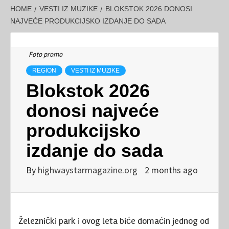
HOME
VESTI IZ MUZIKE
BLOKSTOK 2026 DONOSI
NAJVEĆE PRODUKCIJSKO IZDANJE DO SADA
Foto promo
REGION
VESTI IZ MUZIKE
Blokstok 2026
donosi najveće
produkcijsko
izdanje do sada
By
highwaystarmagazine.org
2 months ago
Železnički park i ovog leta biće domaćin jednog od