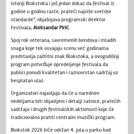
istoriji Blokstoka i još jedan dokaz da festival iz
godine u godinu raste, prateći najviše svetske
standarde”, objašnjava programski direktor
Festivala,
Aleksandar Pirić
.
Spoj rok veterana, savremenih bendova i mladih
snaga koje tek osvajaju scenu već godinama
predstavlja zaštitni znak Blokstoka, a ovogodišnji
program potvrđuje opredeljenje festivala da
publici ponudi kvalitetan i raznovrstan sadržaj uz
besplatan ulaz.
Organizatori najavljuju da će u narednim
nedeljama biti objavljeni i detalji satnice, pratećih
sadržaja i drugih festivalskih aktivnosti koje će
tradicionalno pratiti centralni muzički program.
Blokstok 2026 biće održan 4. jula u parku kod