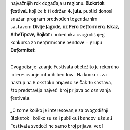
najvažnijih rok događaja u regionu.
Blokstok
festival
, koji će biti održan
4. jula
, publici donosi
snažan program predvođen legendarnim
sastavom
Divlje Jagode, uz Pero Defformero, Iskaz,
ArheTipove, Bojkot
i pobednika ovogodišnjeg
konkursa za neafirmisane bendove – grupu
Deformitet
.
Ovogodišnje izdanje Festivala obeležilo je rekordno
interesovanje mladih bendova. Na konkurs za
nastup na Blokstoku prijavilo se čak 16 sastava,
što predstavlja najveći broj prijava od osnivanja
festivala.
„O tome koliko je interesovanje za ovogodišnji
Blokstok i koliko su se i publika i bendovi uželeli
Festivala svedoči ne samo broj prijava, vec i