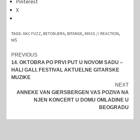
Pinterest
X
TAGS:
AKC FUZZ
,
BETONJERA
,
BITANGE
,
MASS // REACTION
,
NIŠ
Post
PREVIOUS
14. OKTOBRA PO PRVI PUT U NOVOM SADU –
navigation
HALI GALI, FESTIVAL AKTUELNE GITARSKE
MUZIKE
NEXT
ANNEKE VAN GIERSBERGEN VAS POZIVA NA
NJEN KONCERT U DOMU OMLADINE U
BEOGRADU