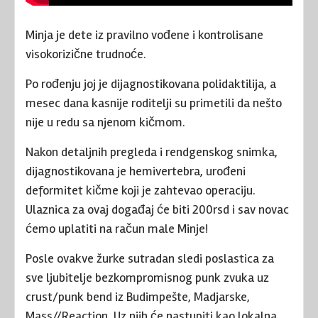
Minja je dete iz pravilno vođene i kontrolisane
visokorizične trudnoće.
Po rođenju joj je dijagnostikovana polidaktilija, a
mesec dana kasnije roditelji su primetili da nešto
nije u redu sa njenom kičmom.
Nakon detaljnih pregleda i rendgenskog snimka,
dijagnostikovana je hemivertebra, urođeni
deformitet kičme koji je zahtevao operaciju.
Ulaznica za ovaj događaj će biti 200rsd i sav novac
ćemo uplatiti na račun male Minje!
Posle ovakve žurke sutradan sledi poslastica za
sve ljubitelje bezkompromisnog punk zvuka uz
crust/punk bend iz Budimpešte, Madjarske,
Mass//Reaction. Uz njih će nastupiti kao lokalna