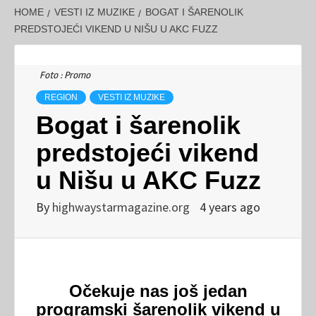
HOME
VESTI IZ MUZIKE
BOGAT I ŠARENOLIK
PREDSTOJEĆI VIKEND U NIŠU U AKC FUZZ
Foto : Promo
REGION
VESTI IZ MUZIKE
Bogat i šarenolik
predstojeći vikend
u Nišu u AKC Fuzz
By
highwaystarmagazine.org
4 years ago
Očekuje nas još jedan
programski šarenolik vikend u