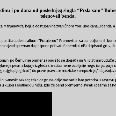
odinu i po dana od poslednjeg singla “Prsla sam” Bohe
telenoveli benda.
rka Marijanovića, koji je dostupan na zvaničnom YouTube kanalu benda, a s
tila čudesni album “Putujemo”. Promovisan sa par euforičnih koncerata 
ion najzad spreman da potpuno prihvati Bohemiju i niški hipisoul gruv, ali
 koja ni po čemu nije primer za ono što se događa na A i B strani buduće p
ave je pesma koja je izgleda shvatila mene ozbiljnije nego ja nju, pa j
g najglupljeg ikad”, do prave pravcate muzičke kompozicije,” objašnjav
o Ivanović Mikser, tako da grupa dalje nastavlja kao petorka u sastavu 
mbra u klubu Feedback u Nišu, gde će bend premijerno svirati i pesme sa 