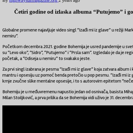
By
highwaystarmagazine.org
2 years ago
Četiri godine od izlaska albuma “Putujemo” i g
Globalne promene najavljuje video singl “Izađi mi iz glave” u režiji Ma
nemiru”.
Početkom decembra 2021. godine Bohemija je usred pandemije u svet pus
su “Levo oko”, “Sidro”, “Putujemo” i “Prsla sam”. Izgledalo je da je reg
početak, a “Odiseja u nemiru” to svakako jeste.
Za prvi singl izabrana je pesma “Izađi mi iz glave” koja zatvara album i
mantru i opsesiju uz pomoć benda pretočio u pop pesmu. “Izađi mi iz gl
krnje zvučne slike mentalne opsesije, i to s autorovim epitetom “neče
Bohemiju je u međuvremenu napustio jedan od osnivača, basista Mihajl
Milan Stoiljković, a prva prilika da se Bohemija vidi uživo je 31. dece