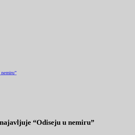
u nemiru”
 najavljuje “Odiseju u nemiru”