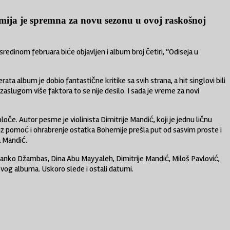
mija je spremna za novu sezonu u ovoj raskošnoj
redinom februara biće objavljen i album broj četiri, “Odiseja u
album je dobio fantastične kritike sa svih strana, a hit singlovi bili
 zaslugom više faktora to se nije desilo. I sada je vreme za novi
loče. Autor pesme je violinista Dimitrije Mandić, koji je jednu ličnu
e uz pomoć i ohrabrenje ostatka Bohemije prešla put od sasvim proste i
a Mandić.
Janko Džambas, Dina Abu Mayyaleh, Dimitrije Mandić, Miloš Pavlović,
novog albuma. Uskoro slede i ostali datumi.