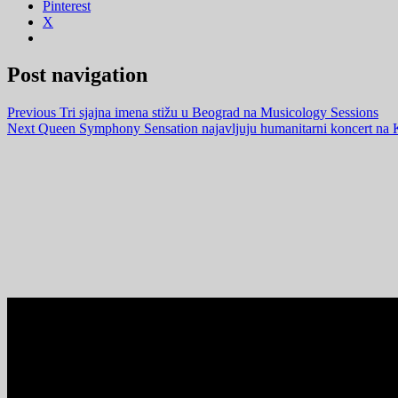
Pinterest
X
Post navigation
Previous
Tri sjajna imena stižu u Beograd na Musicology Sessions
Next
Queen Symphony Sensation najavljuju humanitarni koncert na 