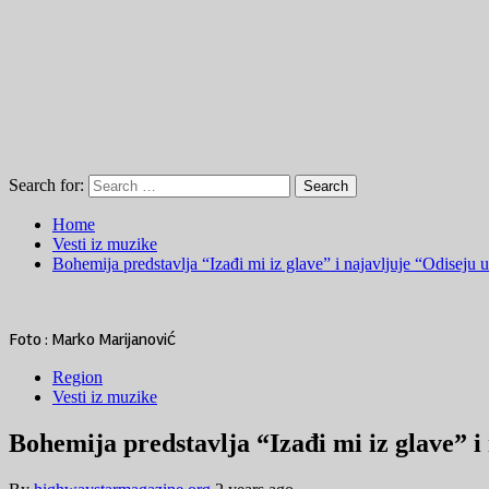
Search for:
Home
Vesti iz muzike
Bohemija predstavlja “Izađi mi iz glave” i najavljuje “Odiseju 
Foto : Marko Marijanović
Region
Vesti iz muzike
Bohemija predstavlja “Izađi mi iz glave” i