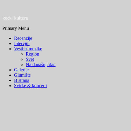
Rock i kultura
Primary Menu
Recenzije
Intervjui
Vesti iz muzike
Region
Svet
Na današnji dan
Galerije
Glumište
B strana
Svirke & koncerti