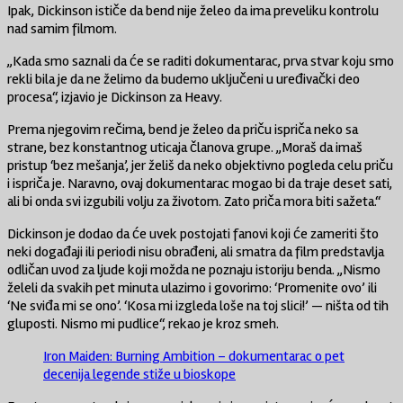
Ipak, Dickinson ističe da bend nije želeo da ima preveliku kontrolu
nad samim filmom.
„Kada smo saznali da će se raditi dokumentarac, prva stvar koju smo
rekli bila je da ne želimo da budemo uključeni u uređivački deo
procesa“, izjavio je Dickinson za
Heavy
.
Prema njegovim rečima, bend je želeo da priču ispriča neko sa
strane, bez konstantnog uticaja članova grupe. „Moraš da imaš
pristup ‘bez mešanja’, jer želiš da neko objektivno pogleda celu priču
i ispriča je. Naravno, ovaj dokumentarac mogao bi da traje deset sati,
ali bi onda svi izgubili volju za životom. Zato priča mora biti sažeta.“
Dickinson je dodao da će uvek postojati fanovi koji će zameriti što
neki događaji ili periodi nisu obrađeni, ali smatra da film predstavlja
odličan uvod za ljude koji možda ne poznaju istoriju benda. „Nismo
želeli da svakih pet minuta ulazimo i govorimo: ‘Promenite ovo’ ili
‘Ne sviđa mi se ono’. ‘Kosa mi izgleda loše na toj slici!’ — ništa od tih
gluposti. Nismo mi pudlice“, rekao je kroz smeh.
Iron Maiden: Burning Ambition – dokumentarac o pet
decenija legende stiže u bioskope