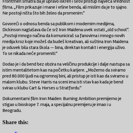
Frontmen smatra da je upravo iskren i sirov pristup najveća vrednost
filma. „Film prikazuje i mane i vrline benda, ali mislim da je to sjajno.
Ne postoji ništa što bih želeo da promenim.“
Govoreći o odnosu benda sa publikom i modernim medijima,
Dickinson naglašava da će srž Iron Maidena uvek ostati „old school“.
„Postoji mnogo načina da komuniciraš sa fanovima i mnogo novih
medija kroz koje možeš da budeš kreativan, ali suština Iron Maidena
je oduvek bila stara škola — bina, direktan kontakt i energija uživo.
To se nikada neće promeniti.“
Dodao je i da bend bez obzira na veličinu produkcije i dalje nastupa sa
istim mentalitetom kao na početku karijere. „Možemo da sviramo
pred 80.000 ljudi na ogromnoj bini, ali pristup je isti kao da sviramo u
malom klubu.
Steve Harris
na sceni ima isti stav kao kada je bend
svirao u klubu Cart & Horses u Stratfordu.“
Dokumentarni film
Iron Maiden: Burning Ambition
premijerno je
stigao u bioskope 7. maja, a specijalnu premijeru je imao i u
Beogradu.
Share this: