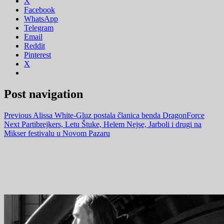
X
Facebook
WhatsApp
Telegram
Email
Reddit
Pinterest
X
Post navigation
Previous
Alissa White-Gluz postala članica benda DragonForce
Next
Partibrejkers, Letu Štuke, Helem Nejse, Jarboli i drugi na
Mikser festivalu u Novom Pazaru