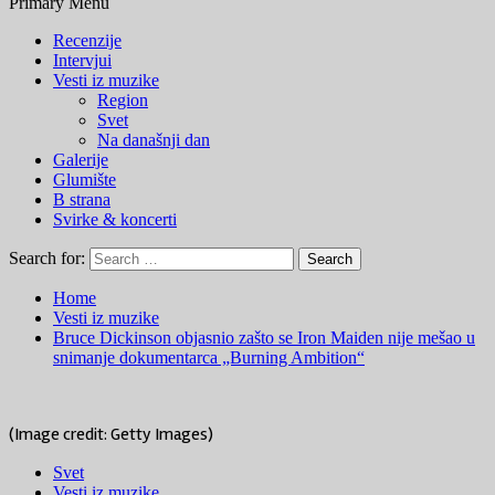
Primary Menu
Recenzije
Intervjui
Vesti iz muzike
Region
Svet
Na današnji dan
Galerije
Glumište
B strana
Svirke & koncerti
Search for:
Home
Vesti iz muzike
Bruce Dickinson objasnio zašto se Iron Maiden nije mešao u
snimanje dokumentarca „Burning Ambition“
(Image credit: Getty Images)
Svet
Vesti iz muzike