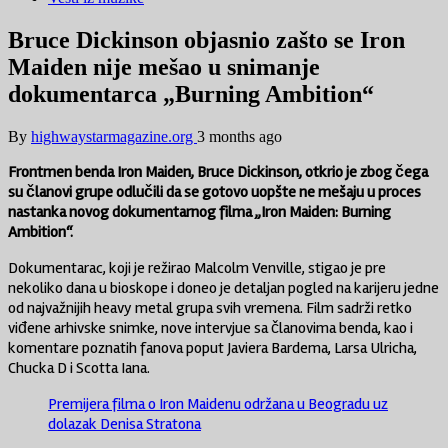
Bruce Dickinson objasnio zašto se Iron
Maiden nije mešao u snimanje
dokumentarca „Burning Ambition“
By
highwaystarmagazine.org
3 months ago
Frontmen benda
Iron Maiden
,
Bruce Dickinson
, otkrio je zbog čega
su članovi grupe odlučili da se gotovo uopšte ne mešaju u proces
nastanka novog dokumentarnog filma „Iron Maiden: Burning
Ambition“.
Dokumentarac, koji je režirao
Malcolm Venville
, stigao je pre
nekoliko dana u bioskope i doneo je detaljan pogled na karijeru jedne
od najvažnijih heavy metal grupa svih vremena. Film sadrži retko
viđene arhivske snimke, nove intervjue sa članovima benda, kao i
komentare poznatih fanova poput
Javiera Bardema
,
Larsa Ulricha
,
Chucka D
i
Scotta Iana
.
Premijera filma o Iron Maidenu održana u Beogradu uz
dolazak Denisa Stratona