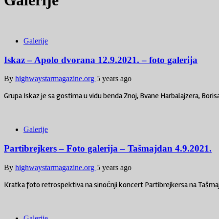
Galerije
Galerije
Iskaz – Apolo dvorana 12.9.2021. – foto galerija
By
highwaystarmagazine.org
5 years ago
Grupa Iskaz je sa gostima u vidu benda Znoj, Bvane Harbalajzera, Boris
Galerije
Partibrejkers – Foto galerija – Tašmajdan 4.9.2021.
By
highwaystarmagazine.org
5 years ago
Kratka foto retrospektiva na sinoćnji koncert Partibrejkersa na Tašm
Galerije