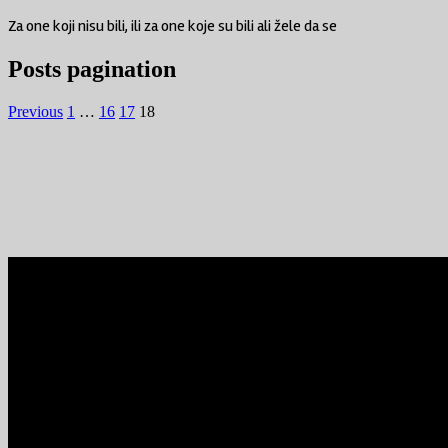
Za one koji nisu bili, ili za one koje su bili ali žele da se
Posts pagination
Previous
1
…
16
17
18