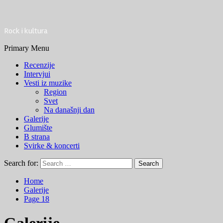
Rock i kultura
Primary Menu
Recenzije
Intervjui
Vesti iz muzike
Region
Svet
Na današnji dan
Galerije
Glumište
B strana
Svirke & koncerti
Search for:
Home
Galerije
Page 18