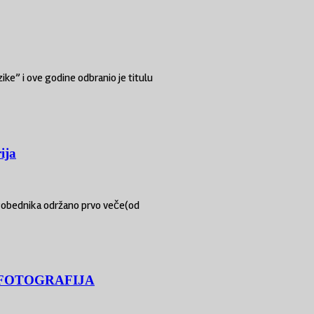
ke” i ove godine odbranio je titulu
ija
Pobednika održano prvo veče(od
 FOTOGRAFIJA