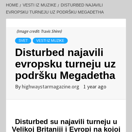
HOME
VESTI IZ MUZIKE
DISTURBED NAJAVILI
EVROPSKU TURNEJU UZ PODRŠKU MEGADETHA
(Image credit: Travis Shinn)
SVET
VESTI IZ MUZIKE
Disturbed najavili
evropsku turneju uz
podršku Megadetha
By
highwaystarmagazine.org
1 year ago
Disturbed su najavili turneju u
Velikoj Britaniji i Evropi na kojoj