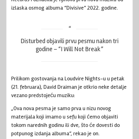
izlaska osmog albuma “Divisive” 2022. godine.
Disturbed objavili prvu pesmu nakon tri
godine – “I Will Not Break”
Prilikom gostovanja na Loudvire Nights-u u petak
(21. februara), David Draiman je otkrio neke detalje
vezano predstojeću muziku:
„Ova nova pesma je samo prva u nizu novog
materijala koji imamo u sefu koji ćemo objaviti
tokom narednih godinu ili dve, što će dovesti do
potpunog izdanja albuma“, rekao je on.