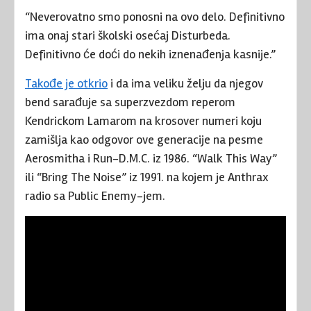
“Neverovatno smo ponosni na ovo delo. Definitivno
ima onaj stari školski osećaj Disturbeda.
Definitivno će doći do nekih iznenađenja kasnije.”
Takođe je otkrio
i da ima veliku želju da njegov
bend sarađuje sa superzvezdom reperom
Kendrickom Lamarom na krosover numeri koju
zamišlja kao odgovor ove generacije na pesme
Aerosmitha i Run-D.M.C. iz 1986. “Walk This Way”
ili “Bring The Noise” iz 1991. na kojem je Anthrax
radio sa Public Enemy-jem.