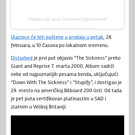
Објава коју дели Disturbed (@disturbed)
Ulaznice će biti puštene u prodaju u petak
, 28.
februara, u 10 časova po lokalnom vremenu.
Disturbed
je prvi put objavio “The Sickness” preko
Giant and Reprise 7. marta 2000. Album sadrži
neke od najpoznatijih pesama benda, uključujući
“Down With The Sickness” i “Stupify”, i dostigao je
29. mesto na američkoj Bilboard 200 listi. Od tada
je pet puta sertifikovan platinastim u SAD i
zlatnim u Velikoj Britaniji.