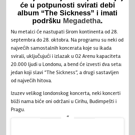
će u potpunosti svirati debi
album “The Sickness” i imati
podršku
Megadetha
.
Nu metalci će nastupati širom kontinenta od 28.
septembra do 28. oktobra. Na programu su neki od
najvećih samostalnih koncerata koje su ikada
svirali, uključujući i izlazak u O2 Arenu kapaciteta
20.000 ljudi u Londonu, a bend će izvesti dva seta:
jedan koji slavi “The Sickness”, a drugi sastavljen
od najvećih hitova.
Izuzev velikog londonskog koncerta, neki koncerti
bliži nama biće oni održani u Cirihu, Budimpešti i
Pragu.