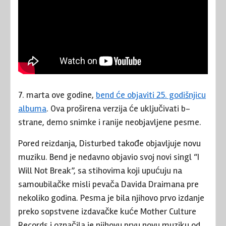
7. marta ove godine,
bend će objaviti 25. godišnjicu
albuma
. Ova proširena verzija će uključivati b-
strane, demo snimke i ranije neobjavljene pesme.
Pored reizdanja, Disturbed takođe objavljuje novu
muziku. Bend je nedavno objavio svoj novi singl “I
Will Not Break”, sa stihovima koji upućuju na
samoubilačke misli pevača Davida Draimana pre
nekoliko godina. Pesma je bila njihovo prvo izdanje
preko sopstvene izdavačke kuće Mother Culture
Records i označila je njihovu prvu novu muziku od