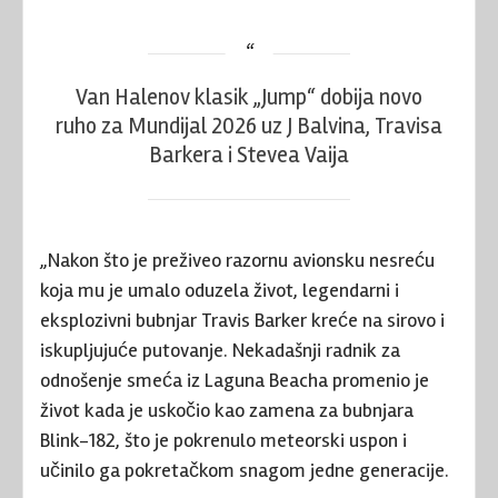
Van Halenov klasik „Jump“ dobija novo
ruho za Mundijal 2026 uz J Balvina, Travisa
Barkera i Stevea Vaija
„Nakon što je preživeo razornu avionsku nesreću
koja mu je umalo oduzela život, legendarni i
eksplozivni bubnjar Travis Barker kreće na sirovo i
iskupljujuće putovanje. Nekadašnji radnik za
odnošenje smeća iz Laguna Beacha promenio je
život kada je uskočio kao zamena za bubnjara
Blink-182, što je pokrenulo meteorski uspon i
učinilo ga pokretačkom snagom jedne generacije.