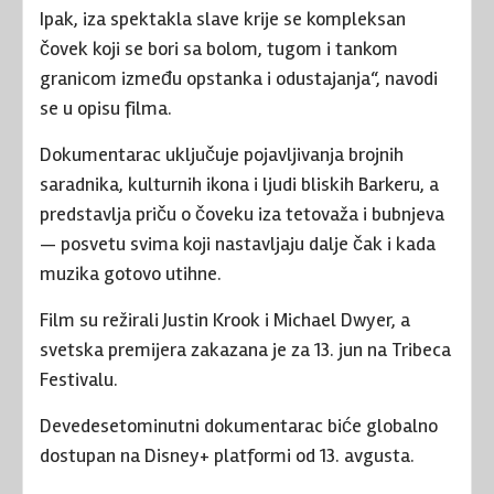
Ipak, iza spektakla slave krije se kompleksan
čovek koji se bori sa bolom, tugom i tankom
granicom između opstanka i odustajanja“, navodi
se u opisu filma.
Dokumentarac uključuje pojavljivanja brojnih
saradnika, kulturnih ikona i ljudi bliskih Barkeru, a
predstavlja priču o čoveku iza tetovaža i bubnjeva
— posvetu svima koji nastavljaju dalje čak i kada
muzika gotovo utihne.
Film su režirali
Justin Krook
i
Michael Dwyer
, a
svetska premijera zakazana je za 13. jun na
Tribeca
Festival
u.
Devedesetominutni dokumentarac biće globalno
dostupan na Disney+ platformi od 13. avgusta.