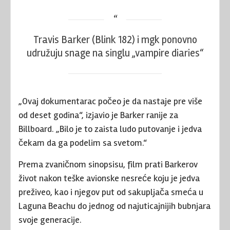
Travis Barker (Blink 182) i mgk ponovno
udružuju snage na singlu „vampire diaries“
„Ovaj dokumentarac počeo je da nastaje pre više
od deset godina“, izjavio je Barker ranije za
Billboard. „Bilo je to zaista ludo putovanje i jedva
čekam da ga podelim sa svetom.“
Prema zvaničnom sinopsisu, film prati Barkerov
život nakon teške avionske nesreće koju je jedva
preživeo, kao i njegov put od sakupljača smeća u
Laguna Beachu do jednog od najuticajnijih bubnjara
svoje generacije.