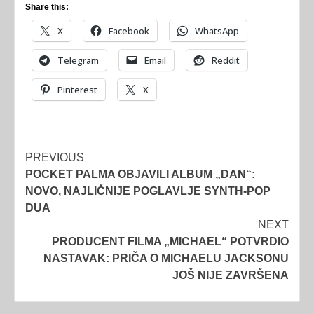
Share this:
X
Facebook
WhatsApp
Telegram
Email
Reddit
Pinterest
X
Post
PREVIOUS
POCKET PALMA OBJAVILI ALBUM „DAN“:
navigation
NOVO, NAJLIČNIJE POGLAVLJE SYNTH-POP
DUA
NEXT
PRODUCENT FILMA „MICHAEL“ POTVRDIO
NASTAVAK: PRIČA O MICHAELU JACKSONU
JOŠ NIJE ZAVRŠENA