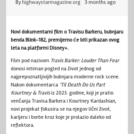
By
highwaystarmagazine.org
3 months ago
Novi dokumentarni film o
Travisu Barker
u, bubnjaru
benda
Blink-182
, premijerno će biti prikazan ovog
leta na platformi
Disney+
.
Film pod nazivom
Travis Barker: Louder Than Fear
donosi intiman pogled na život jednog od
najprepoznatljivijih bubnjara moderne rock scene.
Nakon dokumentarca
’Til Death Do Us Part
Kourtney & Travis
iz 2023. godine, koji je pratio
venčanja Travisa Barkera i
Kourtney Kardashian
,
novi projekat fokusira se na njegov lični život,
karijeru i borbe kroz koje je prolazio daleko od
reflektora.