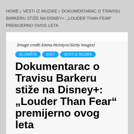
HOME
VESTI IZ MUZIKE
DOKUMENTARAC O TRAVISU
BARKERU STIŽE NA DISNEY+: „LOUDER THAN FEAR“
PREMIJERNO OVOG LETA
(Image credit: Emma McIntyre/Getty Images)
GLUMIŠTE
SVET
VESTI IZ MUZIKE
Dokumentarac o
Travisu Barkeru
stiže na Disney+:
„Louder Than Fear“
premijerno ovog
leta