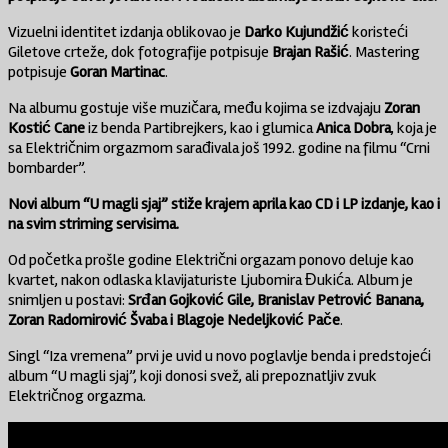
Vizuelni identitet izdanja oblikovao je
Darko Kujundžić
koristeći
Giletove crteže, dok fotografije potpisuje
Brajan Rašić
. Mastering
potpisuje
Goran Martinac
.
Na albumu gostuje više muzičara, među kojima se izdvajaju
Zoran
Kostić Cane
iz benda Partibrejkers, kao i glumica
Anica Dobra
, koja je
sa Električnim orgazmom sarađivala još 1992. godine na filmu “Crni
bombarder”.
Novi album “U magli sjaj” stiže krajem aprila kao CD i LP izdanje, kao i
na svim striming servisima.
Od početka prošle godine Električni orgazam ponovo deluje kao
kvartet, nakon odlaska klavijaturiste Ljubomira Đukića. Album je
snimljen u postavi:
Srđan Gojković Gile, Branislav Petrović Banana,
Zoran Radomirović Švaba i Blagoje Nedeljković Pače
.
Singl “Iza vremena” prvi je uvid u novo poglavlje benda i predstojeći
album “U magli sjaj”, koji donosi svež, ali prepoznatljiv zvuk
Električnog orgazma.