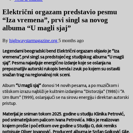
Električni orgazam predstavio pesmu
“Iza vremena”, prvi singl sa novog
albuma “U magli sjaj”
By
highwaystarmagazine.org
5 months ago
Legendarni beogradski bend Električni orgazam objavio je “Iza
vremena”, prvi singl sa predstojećeg studijskog albuma “U magli
sjaj”. Pesma najavljuje energično izdanje koje se oslanja na
prepoznatljiv autorski rukopis benda i zvuk po kojem su ostavili
snažan trag na regionalnoj rok sceni.
Album
“U magli sjaj”
donosi 14 novih pesama, a po muzičkom i
stilskom izrazu najbliži je kultnim izdanjima “Distorzija” (1986) i “A
Um Bum” (1999), oslanjajući se na sirovu energiju i direktan autorski
pristup.
Materijal je sniman tokom 2025. godine u studiju Klinika Petrović,
pod snimateljskom palicom Ivana Petrovića. Miks je realizovan
krajem prošle i početkom ove godine u Studiju O, dok remiks
potpisuje Oliver Jovanović. Producent albuma je Srđan Gojković Gile.