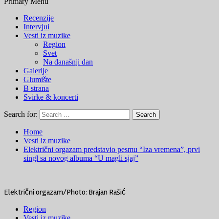
Primary Menu
Recenzije
Intervjui
Vesti iz muzike
Region
Svet
Na današnji dan
Galerije
Glumište
B strana
Svirke & koncerti
Search for:
Home
Vesti iz muzike
Električni orgazam predstavio pesmu “Iza vremena”, prvi
singl sa novog albuma “U magli sjaj”
Električni orgazam/Photo: Brajan Rašić
Region
Vesti iz muzike