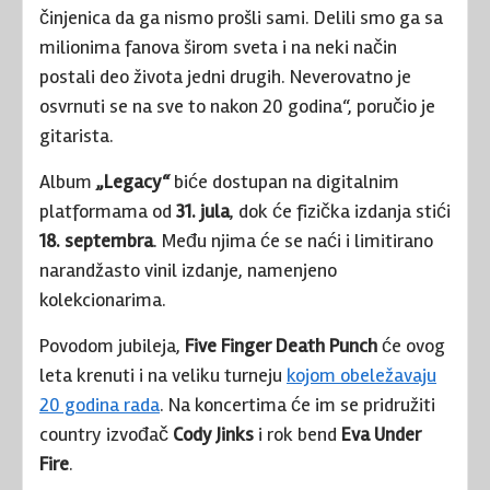
činjenica da ga nismo prošli sami. Delili smo ga sa
milionima fanova širom sveta i na neki način
postali deo života jedni drugih. Neverovatno je
osvrnuti se na sve to nakon 20 godina“, poručio je
gitarista.
Album
„Legacy“
biće dostupan na digitalnim
platformama od
31. jula
, dok će fizička izdanja stići
18. septembra
. Među njima će se naći i limitirano
narandžasto vinil izdanje, namenjeno
kolekcionarima.
Povodom jubileja,
Five Finger Death Punch
će ovog
leta krenuti i na veliku turneju
kojom obeležavaju
20 godina rada
. Na koncertima će im se pridružiti
country izvođač
Cody Jinks
i rok bend
Eva Under
Fire
.