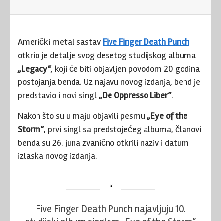
Američki metal sastav
Five Finger Death Punch
otkrio je detalje svog desetog studijskog albuma
„Legacy“
, koji će biti objavljen povodom 20 godina
postojanja benda. Uz najavu novog izdanja, bend je
predstavio i novi singl
„De Oppresso Liber“
.
Nakon što su u maju objavili pesmu
„Eye of the
Storm“
, prvi singl sa predstojećeg albuma, članovi
benda su 26. juna zvanično otkrili naziv i datum
izlaska novog izdanja.
Five Finger Death Punch najavljuju 10.