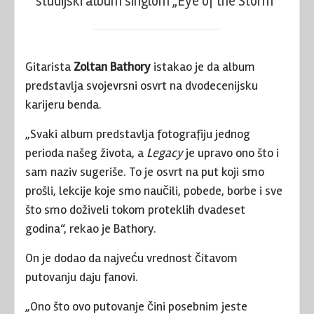
studijski album singlom „Eye of the Storm“
Gitarista
Zoltan Bathory
istakao je da album
predstavlja svojevrsni osvrt na dvodecenijsku
karijeru benda.
„Svaki album predstavlja fotografiju jednog
perioda našeg života, a
Legacy
je upravo ono što i
sam naziv sugeriše. To je osvrt na put koji smo
prošli, lekcije koje smo naučili, pobede, borbe i sve
što smo doživeli tokom proteklih dvadeset
godina“, rekao je Bathory.
On je dodao da najveću vrednost čitavom
putovanju daju fanovi.
„Ono što ovo putovanje čini posebnim jeste