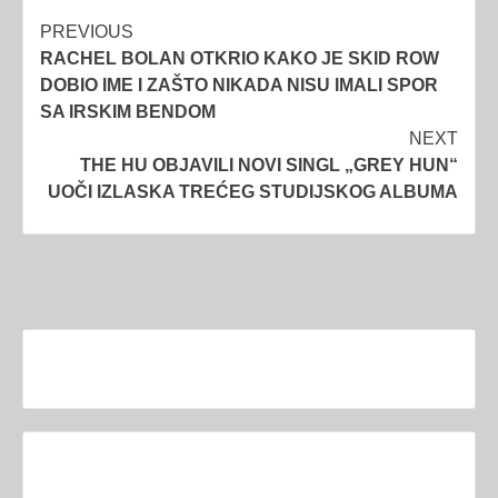
Post
PREVIOUS
RACHEL BOLAN OTKRIO KAKO JE SKID ROW
navigation
DOBIO IME I ZAŠTO NIKADA NISU IMALI SPOR
SA IRSKIM BENDOM
NEXT
THE HU OBJAVILI NOVI SINGL „GREY HUN“
UOČI IZLASKA TREĆEG STUDIJSKOG ALBUMA