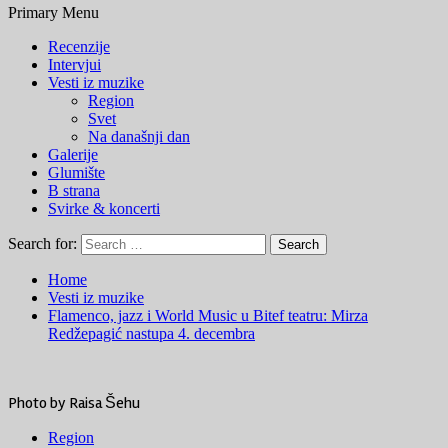
Primary Menu
Recenzije
Intervjui
Vesti iz muzike
Region
Svet
Na današnji dan
Galerije
Glumište
B strana
Svirke & koncerti
Search for:
Home
Vesti iz muzike
Flamenco, jazz i World Music u Bitef teatru: Mirza
Redžepagić nastupa 4. decembra
Photo by Raisa Šehu
Region