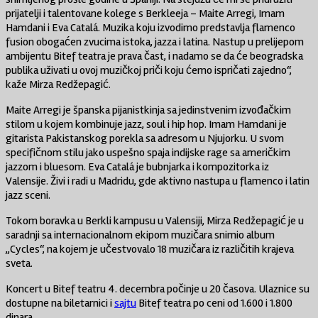
prijatelji i talentovane kolege s Berkleeja – Maite Arregi, Imam
Hamdani i Eva Catalá. Muzika koju izvodimo predstavlja flamenco
fusion obogaćen zvucima istoka, jazza i latina. Nastup u prelijepom
ambijentu Bitef teatra je prava čast, i nadamo se da će beogradska
publika uživati u ovoj muzičkoj priči koju ćemo ispričati zajedno“,
kaže Mirza Redžepagić.
Maite Arregi je španska pijanistkinja sa jedinstvenim izvođačkim
stilom u kojem kombinuje jazz, soul i hip hop. Imam Hamdani je
gitarista Pakistanskog porekla sa adresom u Njujorku. U svom
specifičnom stilu jako uspešno spaja indijske rage sa američkim
jazzom i bluesom. Eva Catalá je bubnjarka i kompozitorka iz
Valensije. Živi i radi u Madridu, gde aktivno nastupa u flamenco i latin
jazz sceni.
Tokom boravka u Berkli kampusu u Valensiji, Mirza Redžepagić je u
saradnji sa internacionalnom ekipom muzičara snimio album
„Cycles“, na kojem je učestvovalo 18 muzičara iz različitih krajeva
sveta.
Koncert u Bitef teatru 4. decembra počinje u 20 časova. Ulaznice su
dostupne na biletarnici i
sajtu
Bitef teatra po ceni od 1.600 i 1.800
dinara.