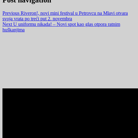
Previous
Riveron!, novi mini festival u Petrovcu na Mlavi otvara
svoja vrata po treći put 2. novembra
Next
U uniformu nikada! – Novi spot kao glas otpora ratnim
huškanjima