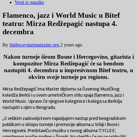
Vesti iz muzike
Flamenco, jazz i World Music u Bitef
teatru: Mirza Redžepagić nastupa 4.
decembra
By
highwaystarmagazine.org
2 years ago
Nakon turneje širom Bosne i Hercegovine, gitarista i
kompozitor Mirza Redžepagić će sa bendom
nastupiti 4. decembra u impresivnom Bitef teatru, u
okviru svoje turneje po regionu.
Mirza Redžepagić ima Master diplomu sa čuvenog Muzičkog
koledža Berkli i u svom umetničkom stilu spaja flamenco, jazz i
World Music. Upravo će njegove koleginice i kolega sa Berklija
nastupiti s njim u Beogradu.
„S velikim zadovoljstvom najavljujem nastup pred beogradskom
publikom u sklopu turneje i promocije albuma u Srbiji i Bosni i
Hercegovini. Predstaviću muziku s novog albuma ‘CYCLES’,
snimljenog prošle godine u Španiji. Na stejdžu će mi se pridružiti