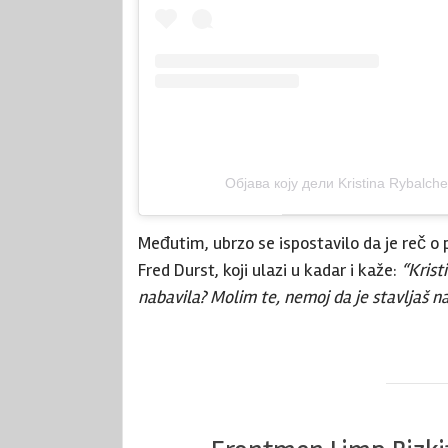
Објава коју дели Kristina Rybalc
Međutim, ubrzo se ispostavilo da je reč o
Fred Durst, koji ulazi u kadar i kaže:
“Krist
nabavila? Molim te, nemoj da je stavljaš na