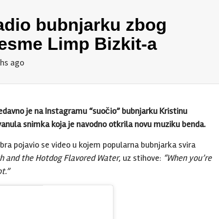
adio bubnjarku zbog
esme Limp Bizkit-a
hs ago
nedavno je na Instagramu “suočio” bubnjarku Kristinu
anula snimka koja je navodno otkrila novu muziku benda.
a pojavio se video u kojem popularna bubnjarka svira
sh and the Hotdog Flavored Water
, uz stihove:
“When you’re
t.”