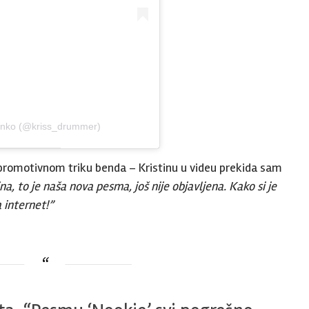
henko (@kriss_drummer)
 promotivnom triku benda – Kristinu u videu prekida sam
ina, to je naša nova pesma, još nije objavljena. Kako si je
 internet!”