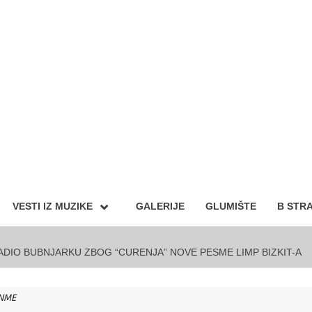
VESTI IZ MUZIKE
GALERIJE
GLUMIŠTE
B STR
DIO BUBNJARKU ZBOG “CURENJA” NOVE PESME LIMP BIZKIT-A
 NME