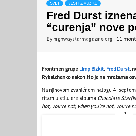
SVET
VESTI IZ MUZIKE
Fred Durst iznen
“curenja” nove p
By
highwaystarmagazine.org
11 mont
Frontmen grupe
Limp Bizkit
,
Fred Durst
, 
Rybalchenko nakon što je na mrežama osv
Na njihovom zvaničnom nalogu 4. septembr
ritam u stilu ere albuma
Chocolate Starfi
hot, you’re hot, when you’re not, you’re no