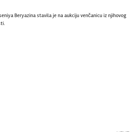
iya Beryazina stavila je na aukciju venčanicu iz njihovog
ti.