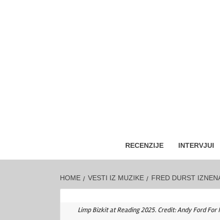
RECENZIJE
INTERVJUI
HOME
VESTI IZ MUZIKE
FRED DURST IZNENA
Limp Bizkit at Reading 2025. Credit: Andy Ford For