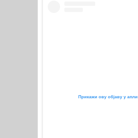
Прикажи ову објаву у апли