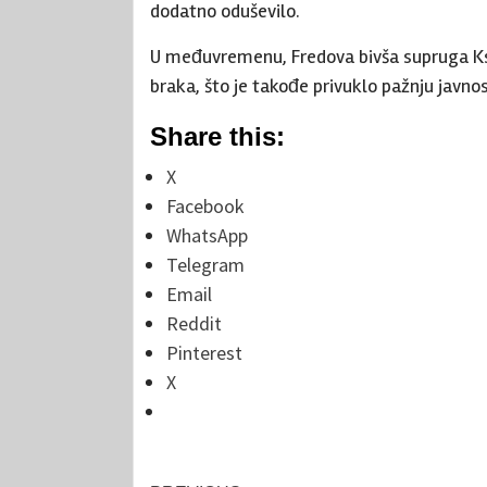
dodatno oduševilo.
U međuvremenu, Fredova bivša supruga Ksen
braka, što je takođe privuklo pažnju javnos
Share this:
X
Facebook
WhatsApp
Telegram
Email
Reddit
Pinterest
X