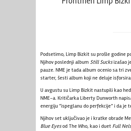
Frontmen Limp Bizkit
Podsetimo, Limp Bizkit su prošle godine pot
Njihov poslednji album
Still Sucks
izašao j
pauze. NME je tada album ocenio sa tri zv
starter, šesti album koji ne deluje isforsir
U avgustu su Limp Bizkit nastupili kao hedl
NME-a. Kritičarka Liberty Dunworth napisa
energiju “ispeglanu do perfekcije” i da je 
Njihov set uključivao je i kratke obrade M
Blue Eyes
od The Who, kao i duet
Full Nel