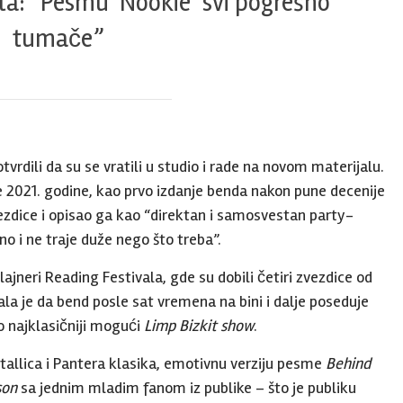
a: “Pesmu ‘Nookie’ svi pogrešno
tumače”
vrdili da su se vratili u studio i rade na novom materijalu.
e 2021. godine, kao prvo izdanje benda nakon pune decenije
ezdice i opisao ga kao “direktan i samosvestan party-
ano i ne traje duže nego što treba”.
ajneri Reading Festivala, gde su dobili četiri zvezdice od
la je da bend posle sat vremena na bini i dalje poseduje
to najklasičniji mogući
Limp Bizkit show
.
etallica i Pantera klasika, emotivnu verziju pesme
Behind
son
sa jednim mladim fanom iz publike – što je publiku