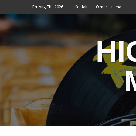
Skip
Fri. Aug 7th, 2026
Kontakt
O meni i nama
to
content
HI