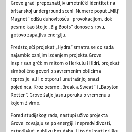
Grove gradi prepoznatljiv umetnički identitet na
britanskoj underground sceni. Numere poput „Milf
Magnet“ odišu duhovitošću i provokacijom, dok
pesme kao što je „Big Boots“ donose sirovu,
gotovo zapaljivu energiju.
Predstojeći projekat „Hydra“ smatra se do sada
najambicioznijim izdanjem projekta Grove.
Inspirisan grčkim mitom o Herkulu i Hidri, projekat
simbolično govori o savremenim oblicima
represije, ali i o otporu i unutrašnjoj snazi
pojedinca. Kroz pesme „Break a Sweat“ i „Babylon
Rotten“, Grove šalje jasnu poruku o vremenu u
kojem živimo.
Pored studijskog rada, nastupi uživo projekta
Grove izdvajaju se po energiji i nepredvidivosti,
ostavljajući publiku bez daha. U to će imati priliku