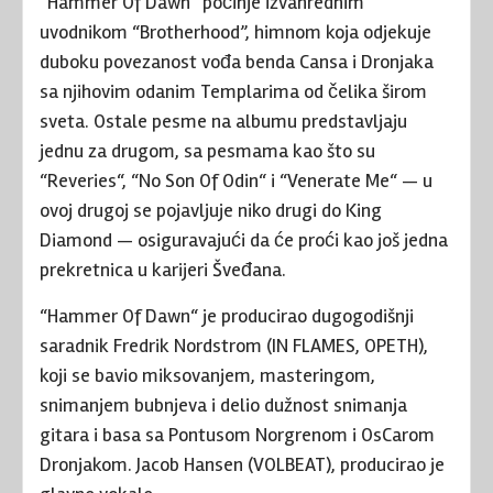
“Hammer Of Dawn” počinje izvanrednim
uvodnikom “Brotherhood”, himnom koja odjekuje
duboku povezanost vođa benda Cansa i Dronjaka
sa njihovim odanim Templarima od čelika širom
sveta. Ostale pesme na albumu predstavljaju
jednu za drugom, sa pesmama kao što su
“Reveries“, “No Son Of Odin“ i “Venerate Me“ — u
ovoj drugoj se pojavljuje niko drugi do King
Diamond — osiguravajući da će proći kao još jedna
prekretnica u karijeri Šveđana.
“Hammer Of Dawn“ je producirao dugogodišnji
saradnik Fredrik Nordstrom (IN FLAMES, OPETH),
koji se bavio miksovanjem, masteringom,
snimanjem bubnjeva i delio dužnost snimanja
gitara i basa sa Pontusom Norgrenom i OsCarom
Dronjakom. Jacob Hansen (VOLBEAT), producirao je