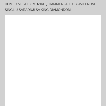
HOME
VESTI IZ MUZIKE
HAMMERFALL OBJAVILI NOVI
SINGL U SARADNJI SA KING DIAMONDOM