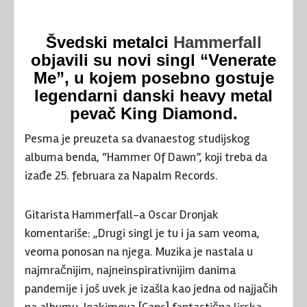
Švedski metalci
Hammerfall
objavili su novi singl “Venerate
Me”, u kojem posebno gostuje
legendarni danski heavy metal
pevač King Diamond.
Pesma je preuzeta sa dvanaestog studijskog
albuma benda, “Hammer Of Dawn”, koji treba da
izađe 25. februara za Napalm Records.
Gitarista Hammerfall-a Oscar Dronjak
komentariše: „Drugi singl je tu i ja sam veoma,
veoma ponosan na njega. Muzika je nastala u
najmračnijim, najneinspirativnijim danima
pandemije i još uvek je izašla kao jedna od najjačih