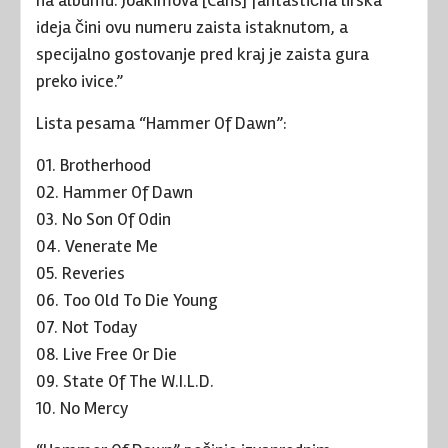
na albumu. Joakimova [Cans] fantastična lirska
ideja čini ovu numeru zaista istaknutom, a
specijalno gostovanje pred kraj je zaista gura
preko ivice.”
Lista pesama “Hammer Of Dawn”:
01. Brotherhood
02. Hammer Of Dawn
03. No Son Of Odin
04. Venerate Me
05. Reveries
06. Too Old To Die Young
07. Not Today
08. Live Free Or Die
09. State Of The W.I.L.D.
10. No Mercy