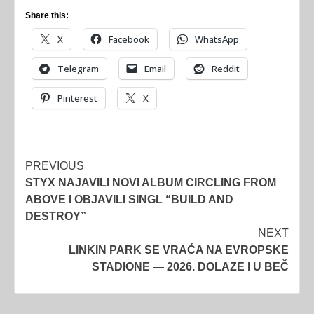
Share this:
X
Facebook
WhatsApp
Telegram
Email
Reddit
Pinterest
X
Post
PREVIOUS
STYX NAJAVILI NOVI ALBUM CIRCLING FROM
navigation
ABOVE I OBJAVILI SINGL “BUILD AND
DESTROY”
NEXT
LINKIN PARK SE VRAĆA NA EVROPSKE
STADIONE — 2026. DOLAZE I U BEČ