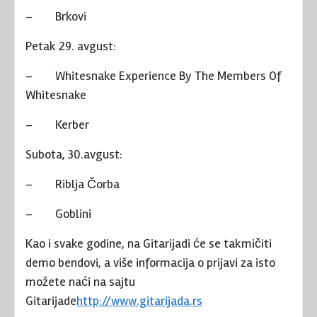
–
Brkovi
Petak 29. avgust:
–
Whitesnake Experience By The Members Of
Whitesnake
–
Kerber
Subota, 30.avgust:
–
Riblja Čorba
–
Goblini
Kao i svake godine, na Gitarijadi će se takmičiti
demo bendovi, a više informacija o prijavi za isto
možete naći na sajtu
Gitarijade
http://www.gitarijada.rs