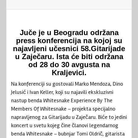
Juče je u Beogradu održana
press konferencija na kojoj su
najavljeni učesnici 58.Gitarijade
u Zaječaru. Ista će biti održana
od 28 do 30 avgusta na
Kraljevici.
Na konferenciji su gostovali Marko Mendoza, Dino
Jelusić i Ivan Keller, koji su najavili ekskluzivni
nastup benda Whitesnake Experience By The
Members Of Whitesnake – projekta specijalno
napravljenog za Gitarijadu u Zaječaru. Biće to jedini
koncert u svetu kojeg čine članovi legendarnog
benda Whitesnake – bubnjar Tomi Oldrič, gitarista