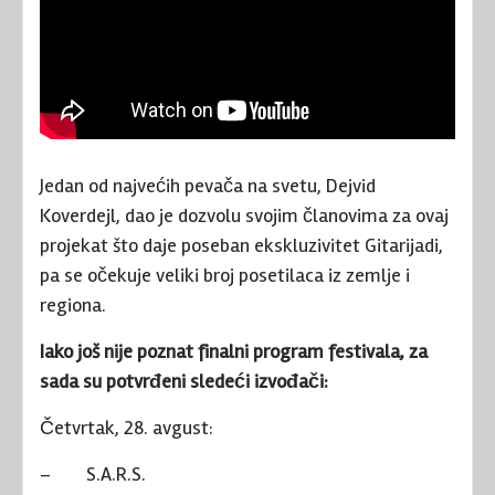
Jedan od najvećih pevača na svetu, Dejvid
Koverdejl, dao je dozvolu svojim članovima za ovaj
projekat što daje poseban ekskluzivitet Gitarijadi,
pa se očekuje veliki broj posetilaca iz zemlje i
regiona.
Iako još nije poznat finalni program festivala, za
sada su potvrđeni sledeći izvođači:
Četvrtak, 28. avgust:
–
S.A.R.S.