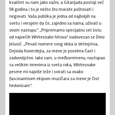
kvalitet su nam jako važni, a Gitarijada postoji već
58 godina i to je nešto što morate poštovati i
negovati. Vaša publika je jedna od najboljih na
svetu i verujem da će, zajedno sa nama, uživati u
ovom nastupu.“ „Pripremamo specijalnu set listu
od najvećih Whitesnake hitova“ nadovezao se Dino
Jelusić. „Pevati numere svog idola iz detinjstva,
Dejvida Koverdejla, za mene je posebna čast i
zadovoljstvo. Iako sam, u međuvremenu, nastupao
sa velikim imenima iz sveta roka, Whitesnake
pesme mi najviše leže i svirati sa ovako
fascinantnom ekipom muzičara za mene je čist
hedonizam“.