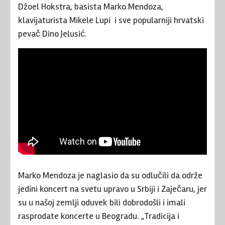
Džoel Hokstra, basista Marko Mendoza,
klavijaturista Mikele Lupi i sve popularniji hrvatski
pevač Dino Jelusić.
Marko Mendoza je naglasio da su odlučili da održe
jedini koncert na svetu upravo u Srbiji i Zaječaru, jer
su u našoj zemlji oduvek bili dobrodošli i imali
rasprodate koncerte u Beogradu. „Tradicija i