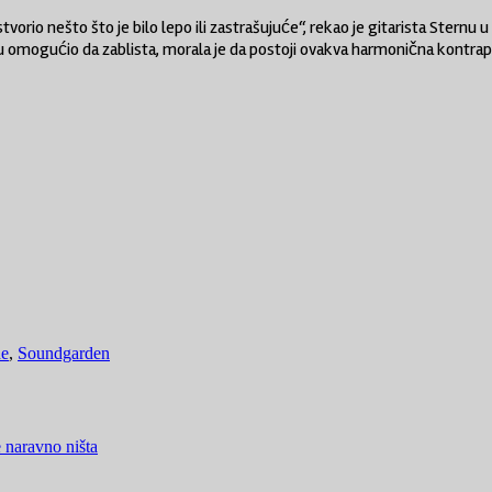
vorio nešto što je bilo lepo ili zastrašujuće“, rekao je gitarista Stern
mu omogućio da zablista, morala je da postoji ovakva harmonična kontra
ne
,
Soundgarden
 naravno ništa