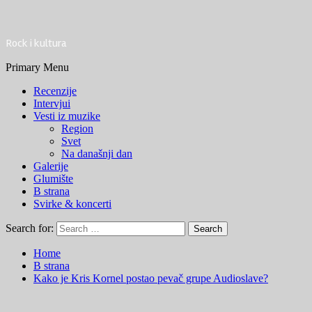
Rock i kultura
Primary Menu
Recenzije
Intervjui
Vesti iz muzike
Region
Svet
Na današnji dan
Galerije
Glumište
B strana
Svirke & koncerti
Search for:
Home
B strana
Kako je Kris Kornel postao pevač grupe Audioslave?