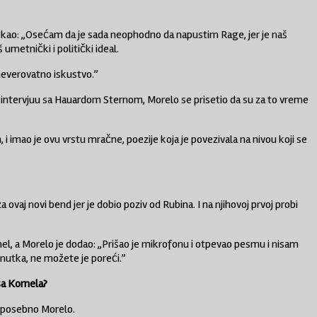
rekao: „Osećam da je sada neophodno da napustim Rage, jer je naš
umetnički i politički ideal.
o neverovatno iskustvo.”
a intervjuu sa Hauardom Sternom, Morelo se prisetio da su za to vreme
i imao je ovu vrstu mračne, poezije koja je povezivala na nivou koji se
vaj novi bend jer je dobio poziv od Rubina. I na njihovoj prvoj probi
l, a Morelo je dodao: „Prišao je mikrofonu i otpevao pesmu i nisam
nutka, ne možete je poreći.”
sa Kornela?
– posebno Morelo.