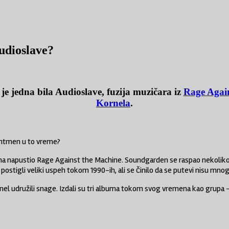
udioslave?
je jedna bila Audioslave, fuzija muzičara iz
Rage Agai
Kornela
.
rontmen u to vreme?
cha napustio Rage Against the Machine. Soundgarden se raspao nekoliko 
stigli veliki uspeh tokom 1990-ih, ali se činilo da se putevi nisu mnogo
rnel udružili snage. Izdali su tri albuma tokom svog vremena kao grupa 