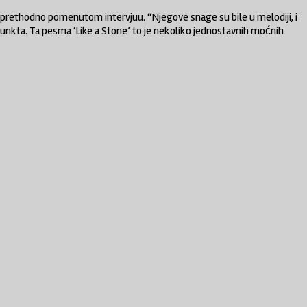
u u prethodno pomenutom intervjuu. “Njegove snage su bile u melodiji, i
punkta. Ta pesma ‘Like a Stone’ to je nekoliko jednostavnih moćnih