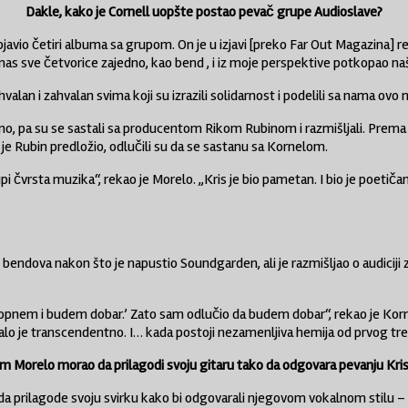
Dakle, kako je Cornell uopšte postao pevač grupe Audioslave?
javio četiri albuma sa grupom. On je u izjavi [preko Far Out Magazina] 
as sve četvorice zajedno, kao bend , i iz moje perspektive potkopao naš 
hvalan i zahvalan svima koji su izrazili solidarnost i podelili sa nama ov
dno, pa su se sastali sa producentom Rikom Rubinom i razmišljali. Prem
e Rubin predložio, odlučili su da se sastanu sa Kornelom.
čvrsta muzika“, rekao je Morelo. „Kris je bio pametan. I bio je poetičan, 
ndova nakon što je napustio Soundgarden, ali je razmišljao o audiciji za o
pnem i budem dobar.’ Zato sam odlučio da budem dobar“, rekao je Korne
lo je transcendentno. I… kada postoji nezamenljiva hemija od prvog tre
m Morelo morao da prilagodi svoju gitaru tako da odgovara pevanju Kri
 da prilagode svoju svirku kako bi odgovarali njegovom vokalnom stilu 