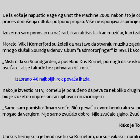
De la Roša je napustio Rage Against the Machine 2000. nakon što je ob
proces donošenja odluka potpuno propao. Više ne ispunjava aspiracije n
Izuzetno sam ponosan na naš rad, i kao aktivista i kao muzičar, kao i za
Morelo, Vilk i Komerford su želeli da nastave da stvaraju muziku zaje
mnogo slušali Soundgardenov album “Badmotorfinger” iz 1991. i kako j
„Mislim da su Soundgarden, a posebno Kris Kornel, pomogli da se iskupi 
osećao… ali je takođe bez prihvatao rif-rock.“
Izabrano 40 najboljih rok pevača ikada
Kako je izvestio MTV, Kornelu je ponuđeno da peva za nekoliko drugih be
bio je izuzetno impresioniran njihovim muziciranjem.
„Samo sam pomislio: ‘Imam sreće. Biću pevač u ovom bendu ako se po
mogao da verujem. Nije samo zvučalo dobro. Nije zvučalo sjajno. Zvuča
Kako je To
Uprkos hemiji koju je bend osetio sa Kornelom, oni su svakako morali