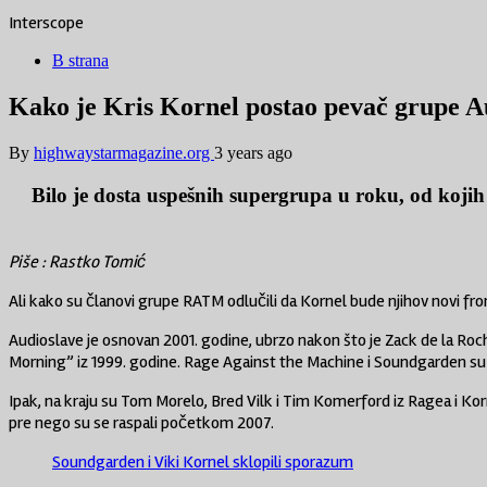
Interscope
B strana
Kako je Kris Kornel postao pevač grupe A
By
highwaystarmagazine.org
3 years ago
Bilo je dosta uspešnih supergrupa u roku, od kojih 
Piše : Rastko Tomić
Ali kako su članovi grupe RATM odlučili da Kornel bude njihov novi f
Audioslave je osnovan 2001. godine, ubrzo nakon što je Zack de la Ro
Morning” iz 1999. godine. Rage Against the Machine i Soundgarden su po
Ipak, na kraju su Tom Morelo, Bred Vilk i Tim Komerford iz Ragea i Ko
pre nego su se raspali početkom 2007.
Soundgarden i Viki Kornel sklopili sporazum