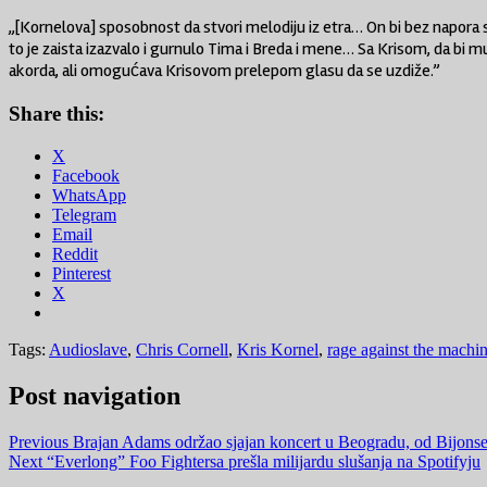
„[Kornelova] sposobnost da stvori melodiju iz etra… On bi bez napora st
to je zaista izazvalo i gurnulo Tima i Breda i mene… Sa Krisom, da bi 
akorda, ali omogućava Krisovom prelepom glasu da se uzdiže.”
Share this:
X
Facebook
WhatsApp
Telegram
Email
Reddit
Pinterest
X
Tags:
Audioslave
,
Chris Cornell
,
Kris Kornel
,
rage against the machi
Post navigation
Previous
Brajan Adams održao sjajan koncert u Beogradu, od Bijonse
Next
“Everlong” Foo Fightersa prešla milijardu slušanja na Spotifyju