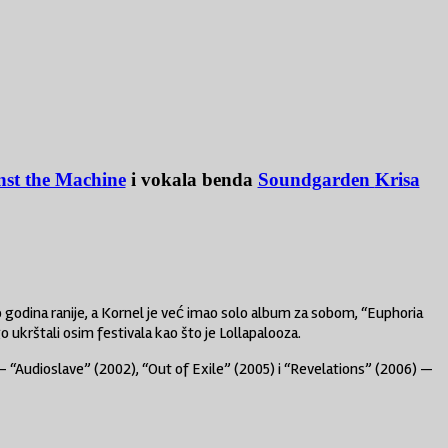
nst the Machine
i vokala benda
Soundgarden
Krisa
godina ranije, a Kornel je već imao solo album za sobom, “Euphoria
 ukrštali osim festivala kao što je Lollapalooza.
— “Audioslave” (2002), “Out of Exile” (2005) i “Revelations” (2006) —