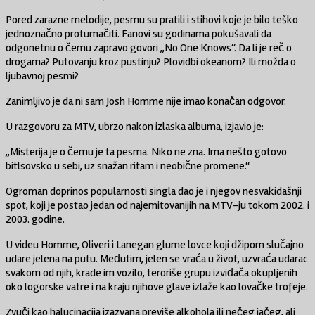
Pored zarazne melodije, pesmu su pratili i stihovi koje je bilo teško
jednoznačno protumačiti. Fanovi su godinama pokušavali da
odgonetnu o čemu zapravo govori „No One Knows“. Da li je reč o
drogama? Putovanju kroz pustinju? Plovidbi okeanom? Ili možda o
ljubavnoj pesmi?
Zanimljivo je da ni sam Josh Homme nije imao konačan odgovor.
U razgovoru za MTV, ubrzo nakon izlaska albuma, izjavio je:
„Misterija je o čemu je ta pesma. Niko ne zna. Ima nešto gotovo
bitlsovsko u sebi, uz snažan ritam i neobične promene.“
Ogroman doprinos popularnosti singla dao je i njegov nesvakidašnji
spot, koji je postao jedan od najemitovanijih na MTV-ju tokom 2002. i
2003. godine.
U videu Homme, Oliveri i Lanegan glume lovce koji džipom slučajno
udare jelena na putu. Međutim, jelen se vraća u život, uzvraća udarac
svakom od njih, krade im vozilo, teroriše grupu izviđača okupljenih
oko logorske vatre i na kraju njihove glave izlaže kao lovačke trofeje.
Zvuči kao halucinacija izazvana previše alkohola ili nečeg jačeg, ali