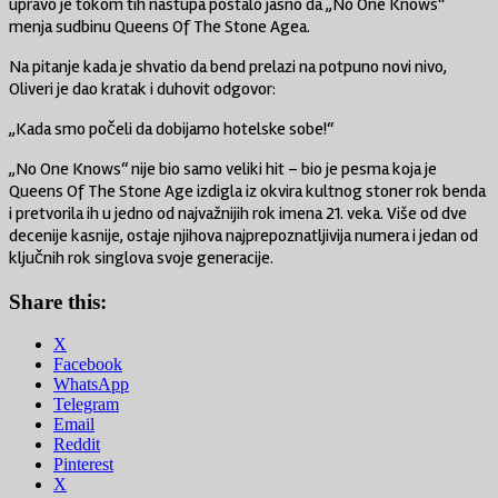
upravo je tokom tih nastupa postalo jasno da „No One Knows“
menja sudbinu Queens Of The Stone Agea.
Na pitanje kada je shvatio da bend prelazi na potpuno novi nivo,
Oliveri je dao kratak i duhovit odgovor:
„Kada smo počeli da dobijamo hotelske sobe!“
„No One Knows“ nije bio samo veliki hit – bio je pesma koja je
Queens Of The Stone Age izdigla iz okvira kultnog stoner rok benda
i pretvorila ih u jedno od najvažnijih rok imena 21. veka. Više od dve
decenije kasnije, ostaje njihova najprepoznatljivija numera i jedan od
ključnih rok singlova svoje generacije.
Share this:
X
Facebook
WhatsApp
Telegram
Email
Reddit
Pinterest
X