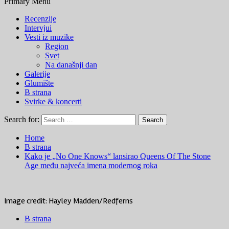
Primary Menu
Recenzije
Intervjui
Vesti iz muzike
Region
Svet
Na današnji dan
Galerije
Glumište
B strana
Svirke & koncerti
Search for:
Home
B strana
Kako je „No One Knows“ lansirao Queens Of The Stone
Age među najveća imena modernog roka
Image credit: Hayley Madden/Redferns
B strana