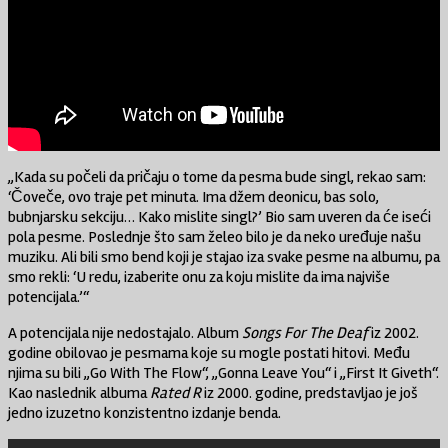
„Kada su počeli da pričaju o tome da pesma bude singl, rekao sam:
‘Čoveče, ovo traje pet minuta. Ima džem deonicu, bas solo,
bubnjarsku sekciju… Kako mislite singl?’ Bio sam uveren da će iseći
pola pesme. Poslednje što sam želeo bilo je da neko uređuje našu
muziku. Ali bili smo bend koji je stajao iza svake pesme na albumu, pa
smo rekli: ‘U redu, izaberite onu za koju mislite da ima najviše
potencijala.’“
A potencijala nije nedostajalo. Album
Songs For The Deaf
iz 2002.
godine obilovao je pesmama koje su mogle postati hitovi. Među
njima su bili „Go With The Flow“, „Gonna Leave You“ i „First It Giveth“.
Kao naslednik albuma
Rated R
iz 2000. godine, predstavljao je još
jedno izuzetno konzistentno izdanje benda.