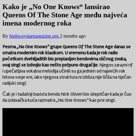
Kako je „No One Knows“ lansirao
Queens Of The Stone Age među najveća
imena modernog roka
By
highwaystarmagazine.org
2 months ago
Pesma „No One Knows“ grupe Queens Of The Stone Age danas se
smatra modernim rok klasikom. U vremenu kada je rok radio
početkom dvehiljaditih bio preplavljen bendovima sličnog zvuka,
ovaj singl se izdvojio kao nešto potpuno drugačije.
Njegov zarazni rif
i upečatljiva vokalna melodija učinili su ga jednim od najvećih rok
hitova svoje ere, iako njegova struktura ni izbliza nije ličila na tipičan
radijski singl.
Čak je i tadašnji basista benda Nick Oliveri bio skeptičan kada je čuo
da izdavačka kuća razmatra „No One Knows“ kao prvi singl.