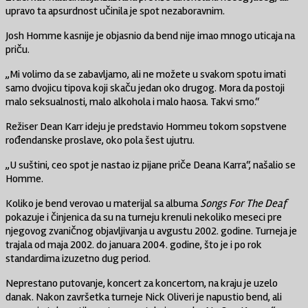
upravo ta apsurdnost učinila je spot nezaboravnim.
Josh Homme kasnije je objasnio da bend nije imao mnogo uticaja na
priču.
„Mi volimo da se zabavljamo, ali ne možete u svakom spotu imati
samo dvojicu tipova koji skaču jedan oko drugog. Mora da postoji
malo seksualnosti, malo alkohola i malo haosa. Takvi smo.“
Režiser Dean Karr ideju je predstavio Hommeu tokom sopstvene
rođendanske proslave, oko pola šest ujutru.
„U suštini, ceo spot je nastao iz pijane priče Deana Karra“, našalio se
Homme.
Koliko je bend verovao u materijal sa albuma
Songs For The Deaf
pokazuje i činjenica da su na turneju krenuli nekoliko meseci pre
njegovog zvaničnog objavljivanja u avgustu 2002. godine. Turneja je
trajala od maja 2002. do januara 2004. godine, što je i po rok
standardima izuzetno dug period.
Neprestano putovanje, koncert za koncertom, na kraju je uzelo
danak. Nakon završetka turneje Nick Oliveri je napustio bend, ali