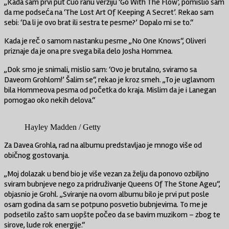
„Kada sam prvi put čuo ranu verziju ‘Go With The Flow’, pomislio sam
da me podseća na ‘The Lost Art Of Keeping A Secret’. Rekao sam
sebi: ‘Da li je ovo brat ili sestra te pesme?’ Dopalo mi se to.“
Kada je reč o samom nastanku pesme „No One Knows“, Oliveri
priznaje da je ona pre svega bila delo Josha Hommea.
„Dok smo je snimali, mislio sam: ‘Ovo je brutalno, sviramo sa
Daveom Grohlom!’ Šalim se“, rekao je kroz smeh. „To je uglavnom
bila Hommeova pesma od početka do kraja. Mislim da je i Lanegan
pomogao oko nekih delova.“
Hayley Madden / Getty
Za Davea Grohla, rad na albumu predstavljao je mnogo više od
običnog gostovanja.
„Moj dolazak u bend bio je više vezan za želju da ponovo ozbiljno
sviram bubnjeve nego za pridruživanje Queens Of The Stone Ageu“,
objasnio je Grohl. „Sviranje na ovom albumu bilo je prvi put posle
osam godina da sam se potpuno posvetio bubnjevima. To me je
podsetilo zašto sam uopšte počeo da se bavim muzikom – zbog te
sirove, lude rok energije.“