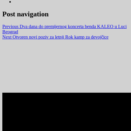
Post navigation
Previous
Dva dana do premijernog koncerta benda KALEO u Luci
Beograd
Next
Otvoren novi poziv za letnji Rok kamp za devojčice