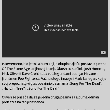
Istovremeno, bio je to i album koji je okupio najjaču postavu Queens
Of The Stone Age u njihovoj istoriji. Okosnicu su činili Josh Homme,
Nick Oliveri i Dave Grohl, tada već legendarni bubnjar Nirvane i
frontmen Foo Fightersa. Važnu ulogu imao je i Mark Lanegan, koji je
svoj prepoznatljivi glas pozajmio pesmama „Song For The Dead“,
„Hangin’ Tree“ i „Song For The Deaf“.
Oliveri se priseća da ga je jedna druga pesma sa albuma odmah
podsetila na raniji hit benda.