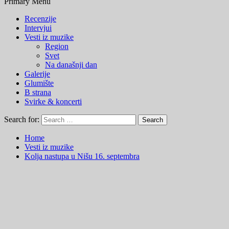
Primary Menu
Recenzije
Intervjui
Vesti iz muzike
Region
Svet
Na današnji dan
Galerije
Glumište
B strana
Svirke & koncerti
Search for:
Home
Vesti iz muzike
Kolja nastupa u Nišu 16. septembra