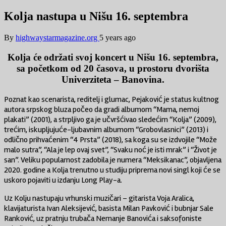
Kolja nastupa u Nišu 16. septembra
By
highwaystarmagazine.org
5 years ago
Kolja će održati svoj koncert u Nišu 16. septembra,
sa početkom od 20 časova, u prostoru dvorišta
Univerziteta – Banovina.
Poznat kao scenarista, reditelj i glumac, Pejaković je status kultnog
autora srpskog bluza počeo da gradi albumom “Mama, nemoj
plakati” (2001), a strpljivo ga je učvršćivao sledećim “Kolja” (2009),
trećim, iskupljujuće-ljubavnim albumom “Grobovlasnici” (2013) i
odlično prihvaćenim “4 Prsta” (2018), sa koga su se izdvojile “Može
malo sutra”, “Ala je lep ovaj svet”, “Svaku noć je isti mrak” i “Život je
san”. Veliku popularnost zadobila je numera “Meksikanac”, objavljena
2020. godine a Kolja trenutno u studiju priprema novi singl koji će se
uskoro pojaviti u izdanju Long Play-a.
Uz Kolju nastupaju vrhunski muzičari – gitarista Voja Aralica,
klavijaturista Ivan Aleksijević, basista Milan Pavković i bubnjar Sale
Ranković, uz pratnju trubača Nemanje Banovića i saksofoniste