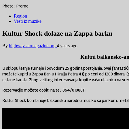
Photo : Promo
Region
Vesti iz muzike
Kultur Shock dolaze na Zappa barku
By
highwaystarmagazine.org
4 years ago
Kultni balkansko-a
U sklopu letnje turneje i povodom 25 godina postojanja, ovaj fantastič
možete kupiti u Zappa Bar-u (Kralja Petra 41) po ceni od 1200 dinara, 
ostane karata. Zbog velikog interesovanja kupite vašu ulaznicu na vr
Rezervacije možete dobiti na tel. 064/0108011
Kultur Shock kombinuje balkansku narodnu muziku sa pankom, metalom i