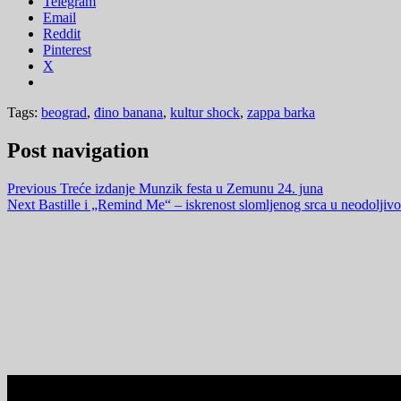
Telegram
Email
Reddit
Pinterest
X
Tags:
beograd
,
đino banana
,
kultur shock
,
zappa barka
Post navigation
Previous
Treće izdanje Munzik festa u Zemunu 24. juna
Next
Bastille i „Remind Me“ – iskrenost slomljenog srca u neodolji