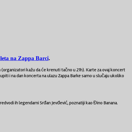
 leta na Zappa Barci
.
(organizatori kažu da će krenuti tačno u 21h). Karte za ovaj koncert
kupiti i na dan koncerta na ulazu Zappa Barke samo u slučaju ukoliko
edvodi ih legendarni Srđan Jevđević, poznatiji kao Đino Banana.