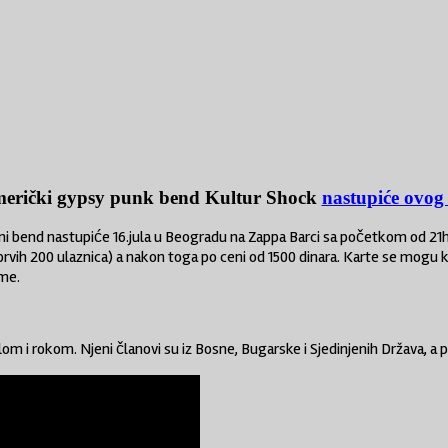
merički gypsy punk bend Kultur Shock
nastupiće ovog
ni bend nastupiće 16.jula u Beogradu na Zappa Barci sa početkom od 21h 
(prvih 200 ulaznica) a nakon toga po ceni od 1500 dinara. Karte se mogu 
eme.
 rokom. Njeni članovi su iz Bosne, Bugarske i Sjedinjenih Država, a pr