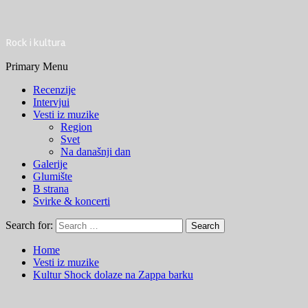
Rock i kultura
Primary Menu
Recenzije
Intervjui
Vesti iz muzike
Region
Svet
Na današnji dan
Galerije
Glumište
B strana
Svirke & koncerti
Search for:
Home
Vesti iz muzike
Kultur Shock dolaze na Zappa barku