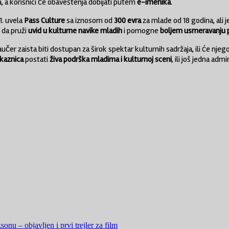
a, a korisnici će obaveštenja dobijati putem
e-imenika
.
1. uvela
Pass Culture
sa iznosom od
300 evra
za mlade od 18 godina, ali j
 da pruži
uvid u kulturne navike mladih
i pomogne
boljem usmeravanju p
aučer zaista biti dostupan za širok spektar kulturnih sadržaja, ili će njeg
skaznica
postati
živa podrška mladima i kulturnoj sceni
, ili još jedna adm
onu – objavljen i prvi trejler za film