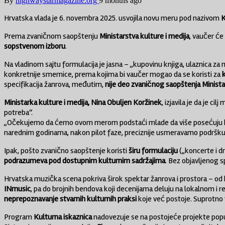
By
highwaystarmagazine.org
9 months ago
Hrvatska vlada je 6. novembra 2025. usvojila novu meru pod nazivom
K
Prema zvaničnom saopštenju
Ministarstva kulture i medija
, vaučer će
sopstvenom izboru
.
Na vladinom sajtu formulacija je jasna – „kupovinu knjiga, ulaznica za m
konkretnije smernice, prema kojima bi vaučer mogao da se koristi za
specifikacija žanrova, međutim,
nije deo zvaničnog saopštenja Minista
Ministarka kulture i medija, Nina Obuljen Koržinek
, izjavila je da je 
potreba“.
„Očekujemo da ćemo ovom merom podstaći mlade da više posećuju kult
narednim godinama, nakon pilot faze, preciznije usmeravamo podršku 
Ipak, pošto zvanično saopštenje koristi
širu formulaciju
(„koncerte i d
podrazumeva pod dostupnim kulturnim sadržajima
. Bez objavljenog s
Hrvatska muzička scena pokriva širok spektar žanrova i prostora – o
INmusic
, pa do brojnih bendova koji decenijama deluju na lokalnom i 
neprepoznavanje stvarnih kulturnih praksi
koje već postoje. Suprotno 
Program
Kulturna iskaznica
nadovezuje se na postojeće projekte po