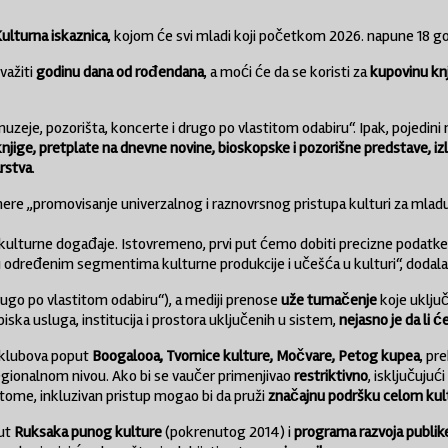
ulturna iskaznica
, kojom će svi mladi koji početkom 2026. napune 18 go
 važiti
godinu dana od rođendana
, a moći će da se koristi za
kupovinu knj
uzeje, pozorišta, koncerte i drugo po vlastitom odabiru“. Ipak, pojedini 
knjige, pretplate na dnevne novine, bioskopske i pozorišne predstave, izl
rstva
.
cilj mere „promovisanje univerzalnog i raznovrsnog pristupa kulturi za mlad
urne događaje. Istovremeno, prvi put ćemo dobiti precizne podatke o
određenim segmentima kulturne produkcije i učešća u kulturi“, dodala 
rugo po vlastitom odabiru“), a mediji prenose
uže tumačenje
koje uključ
piska usluga, institucija i prostora uključenih u sistem,
nejasno je da li 
d klubova poput
Boogalooa, Tvornice kulture, Močvare, Petog kupea
, pr
regionalnom nivou. Ako bi se vaučer primenjivao
restriktivno
, isključuju
tome, inkluzivan pristup mogao bi da pruži
značajnu podršku celom ku
put
Ruksaka punog kulture
(pokrenutog 2014) i
programa razvoja publik