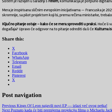
Sistem je razvijen u saradnji s
Finom
, komunikacija je potpuno digitaln
Mera je inspirisana sličnim evropskim inicijativama — Francuska je 202
skromnije, sa pilot projektom koji bi, prema rečima ministarke, trebalo
Ključno pitanje ostaje – kako će se mera sprovoditi u praksi.
Hoće li v
događaja? Upravo će odgovor na to pitanje odrediti da li će
Kulturna i
Share this:
X
Facebook
WhatsApp
Telegram
Email
Reddit
Pinterest
X
Post navigation
Previous
Kings Of Leon najavili novi EP — izlazi već ovog petka!
Next
Poznato kada će biti premijerna projekcija filma o Michaelu Jacks