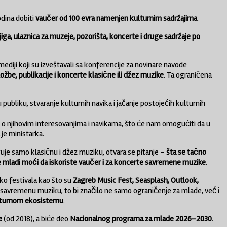
dina dobiti
vaučer od 100 evra namenjen kulturnim sadržajima
.
iga, ulaznica za muzeje, pozorišta, koncerte i druge sadržaje po
mediji koji su izveštavali sa konferencije za novinare navode
ožbe, publikacije i koncerte klasične ili džez muzike
. Ta ograničena
u publiku, stvaranje kulturnih navika i jačanje postojećih kulturnih
 njihovim interesovanjima i navikama, što će nam omogućiti da u
je ministarka.
uje samo klasičnu i džez muziku, otvara se pitanje –
šta se tačno
će mladi moći da iskoriste vaučer i za koncerte savremene muzike
.
eko festivala kao što su
Zagreb Music Fest, Seasplash, Outlook,
ći savremenu muziku, to bi značilo ne samo ograničenje za mlade, već i
lturnom ekosistemu
.
e
(od 2018), a biće deo
Nacionalnog programa za mlade 2026–2030
.