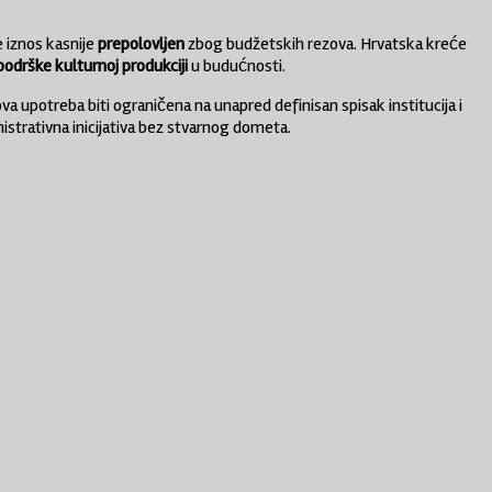
e iznos kasnije
prepolovljen
zbog budžetskih rezova. Hrvatska kreće
odrške kulturnoj produkciji
u budućnosti.
ova upotreba biti ograničena na unapred definisan spisak institucija i
inistrativna inicijativa bez stvarnog dometa.