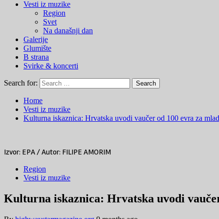
Vesti iz muzike
Region
Svet
Na današnji dan
Galerije
Glumište
B strana
Svirke & koncerti
Search for:
Home
Vesti iz muzike
Kulturna iskaznica: Hrvatska uvodi vaučer od 100 evra za mlade 
Izvor: EPA / Autor: FILIPE AMORIM
Region
Vesti iz muzike
Kulturna iskaznica: Hrvatska uvodi vaučer 