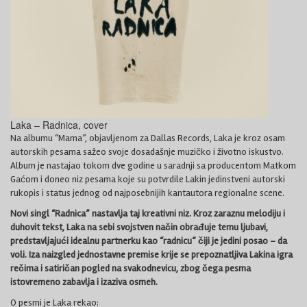
Laka – Radnica, cover
Na albumu “Mama”, objavljenom za Dallas Records, Laka je kroz osam
autorskih pesama sažeo svoje dosadašnje muzičko i životno iskustvo.
Album je nastajao tokom dve godine u saradnji sa producentom Matkom
Gaćom i doneo niz pesama koje su potvrdile Lakin jedinstveni autorski
rukopis i status jednog od najposebnijih kantautora regionalne scene.
Novi singl “Radnica” nastavlja taj kreativni niz. Kroz zaraznu melodiju i
duhovit tekst, Laka na sebi svojstven način obrađuje temu ljubavi,
predstavljajući idealnu partnerku kao “radnicu” čiji je jedini posao – da
voli. Iza naizgled jednostavne premise krije se prepoznatljiva Lakina igra
rečima i satiričan pogled na svakodnevicu, zbog čega pesma
istovremeno zabavlja i izaziva osmeh.
O pesmi je Laka rekao: