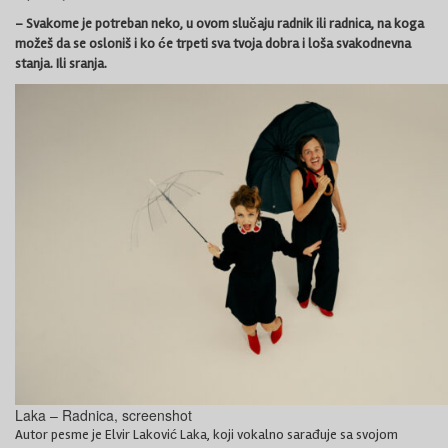
– Svakome je potreban neko, u ovom slučaju radnik ili radnica, na koga
možeš da se osloniš i ko će trpeti sva tvoja dobra i loša svakodnevna
stanja. Ili sranja.
Laka – Radnica, screenshot
Autor pesme je Elvir Laković Laka, koji vokalno sarađuje sa svojom