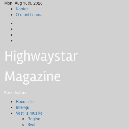
Skip
Mon. Aug 10th, 2026
to
Kontakt
content
O meni i nama
Facebook
Instagram
Youtube
Tik
Tok
Highwaystar
Magazine
Rock i kultura
Primary
Recenzije
Menu
Intervjui
Vesti iz muzike
Region
Svet