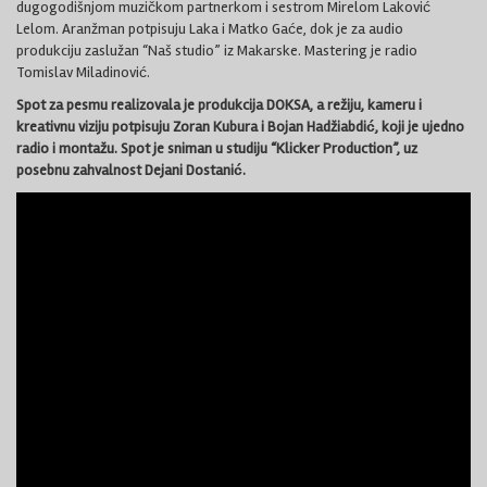
dugogodišnjom muzičkom partnerkom i sestrom Mirelom Laković
Lelom. Aranžman potpisuju Laka i Matko Gaće, dok je za audio
produkciju zaslužan “Naš studio” iz Makarske. Mastering je radio
Tomislav Miladinović.
Spot za pesmu realizovala je produkcija DOKSA, a režiju, kameru i
kreativnu viziju potpisuju Zoran Kubura i Bojan Hadžiabdić, koji je ujedno
radio i montažu. Spot je sniman u studiju “Klicker Production”, uz
posebnu zahvalnost Dejani Dostanić.