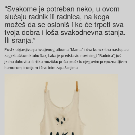
“Svakome je potreban neko, u ovom
slučaju radnik ili radnica, na koga
možeš da se osloniš i ko će trpeti sva
tvoja dobra i loša svakodnevna stanja.
Ili sranja.”
Posle objavljivanja hvaljenog albuma “Mama” i dva koncertna nastupa u
zagrebačkom klubu Sax, Laka je predstavio novi singl “Radnica”, još
jednu duhovitu i britku muzičku priču prožetu njegovim prepoznatljivim
humorom, ironijom i životnim zapažanjima.