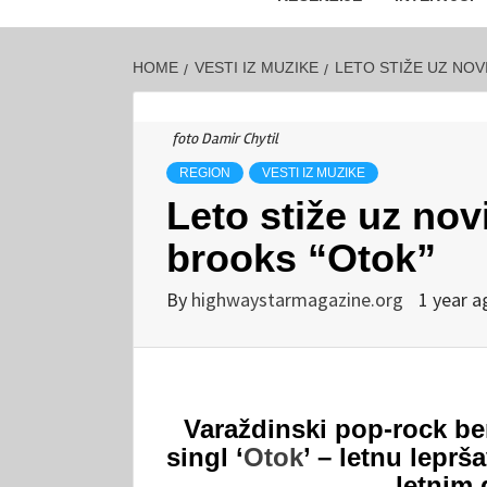
HOME
VESTI IZ MUZIKE
LETO STIŽE UZ NOV
foto Damir Chytil
REGION
VESTI IZ MUZIKE
Leto stiže uz nov
brooks “Otok”
By
highwaystarmagazine.org
1 year a
Varaždinski pop-rock be
singl ‘
Otok
’ – letnu leprš
letnim