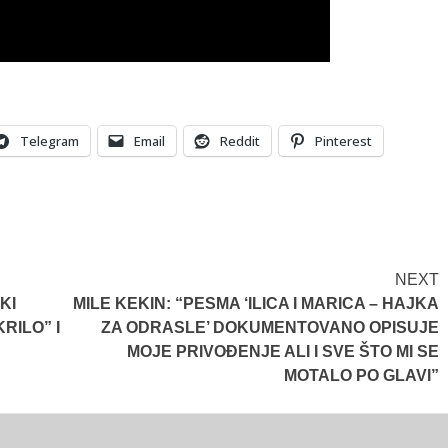
Telegram
Email
Reddit
Pinterest
NEXT
KI
MILE KEKIN: “PESMA ‘ILICA I MARICA – HAJKA
RILO” I
ZA ODRASLE’ DOKUMENTOVANO OPISUJE
MOJE PRIVOĐENJE ALI I SVE ŠTO MI SE
MOTALO PO GLAVI”