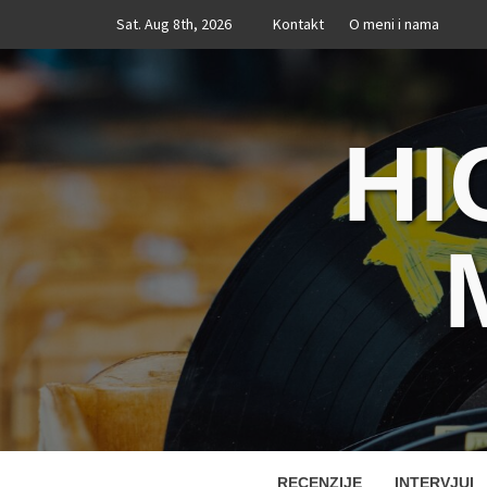
Skip
Sat. Aug 8th, 2026
Kontakt
O meni i nama
to
content
HI
RECENZIJE
INTERVJUI