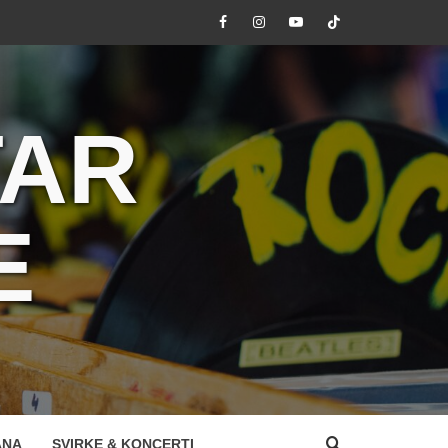
Facebook
Instagram
Youtube
Tik
Tok
TAR
E
ANA
SVIRKE & KONCERTI