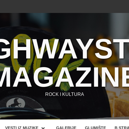
GHWAYS
MAGAZIN
ROCK I KULTURA
VESTI IZ MUZIKE
GALERIJE
GLUMIŠTE
B STR