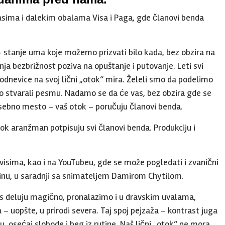
asima i dalekim obalama Visa i Paga, gde članovi benda
– stanje uma koje možemo prizvati bilo kada, bez obzira na
nja bezbrižnost poziva na opuštanje i putovanje. Leti svi
dnevice na svoj lični „otok“ mira. Želeli smo da podelimo
smo stvarali pesmu. Nadamo se da će vas, bez obzira gde se
osebno mesto – vaš otok – poručuju članovi benda.
dok aranžman potpisuju svi članovi benda. Produkciju i
isima, kao i na YouTubeu, gde se može pogledati i zvanični
ždinu, u saradnji sa snimateljem Damirom Chytilom.
as deluju magično, pronalazimo i u dravskim uvalama,
 uopšte, u prirodi severa. Taj spoj pejzaža – kontrast juga
, osećaj slobode i beg iz rutine. Naš lični „otok“ ne mora