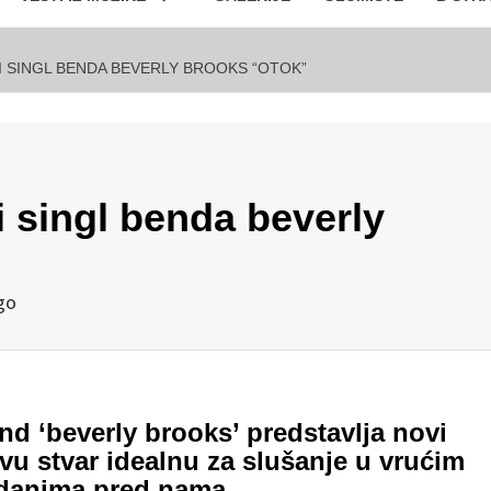
I SINGL BENDA BEVERLY BROOKS “OTOK”
i singl benda beverly
go
nd ‘beverly brooks’ predstavlja novi
avu stvar idealnu za slušanje u vrućim
 danima pred nama.