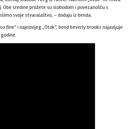
j. Obe sredine prožete su slobodom i povezanošću s
limo svoje stvaralaštvo, – dodaju iz benda.
so fine“ i najnovijeg „Otok“, bend beverly brooks najavljuje
 godine.