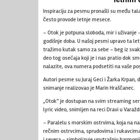
Inspiraciju za pesmu pronašli su među tal
često provode letnje mesece.
– Otok je potpuna sloboda, mir i uživanje 
godišnje doba. U našoj pesmi upravo ta let
tražimo kutak samo za sebe – beg iz svako
deo tog osećaja koji je i nas pratio dok 
nalazite, ova numera podsetiti na vaše p
Autori pesme su Juraj Geci i Žarka Krpan, 
snimanje realizovao je Marin Hraščanec.
„Otok“ je dostupan na svim streaming serv
lyric video, snimljen na reci Dravi u Vara
– Paralelu s morskim ostrvima, koja na n
rečnim ostrvcima, sprudovima i rukavcima –
i severa – simbolizuje unutrašnju harmoniju