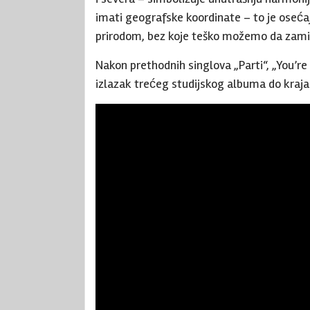
imati geografske koordinate – to je oseća
prirodom, bez koje teško možemo da zamis
Nakon prethodnih singlova „Parti“, „You’re 
izlazak trećeg studijskog albuma do kraja