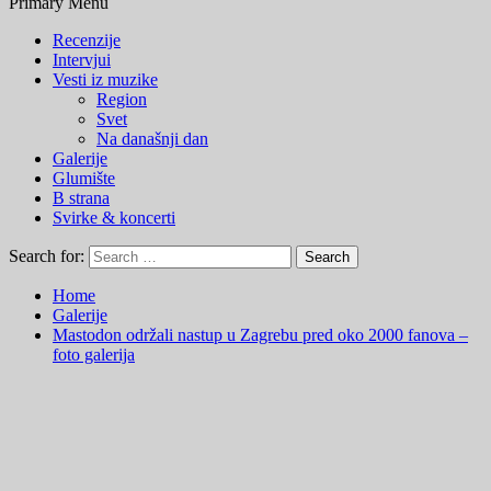
Primary Menu
Recenzije
Intervjui
Vesti iz muzike
Region
Svet
Na današnji dan
Galerije
Glumište
B strana
Svirke & koncerti
Search for:
Home
Galerije
Mastodon održali nastup u Zagrebu pred oko 2000 fanova –
foto galerija