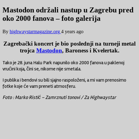
Mastodon održali nastup u Zagrebu pred
oko 2000 fanova – foto galerija
By
highwaystarmagazine.org
4 years ago
Zagrebački koncert je bio poslednji na turneji metal
trojca
Mastodon
, Baroness i Kvelertak.
Tako je 28. juna Halu Park napunilo oko 2000 fanova u paklenoj
vrućini koja, čini se, nikome nije smetala.
I publika i bendovi su bili sjajno raspoloženi, a mi vam prenosimo
fotke koje će vam preneti atmosferu.
Foto : Marko Ristić – Zamrznuti tonovi / Za Highwaystar