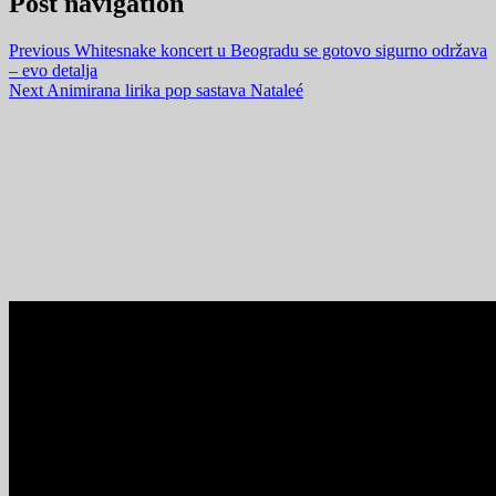
Post navigation
Previous
Whitesnake koncert u Beogradu se gotovo sigurno održava
– evo detalja
Next
Animirana lirika pop sastava Nataleé