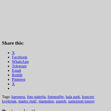
Share this:
X
Facebook
WhatsApp
Telegram
Email
Reddit
Pinterest
X
Tags:
baroness
,
foto galerija
,
fotografije
,
hala park
,
koncert
,
kvelertak
,
marko ristić
,
mastodon
,
zagreb
,
zamrznuti tonovi