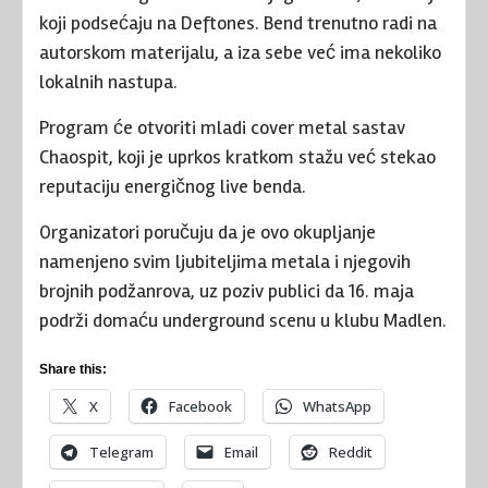
koji podsećaju na
Deftones
. Bend trenutno radi na
autorskom materijalu, a iza sebe već ima nekoliko
lokalnih nastupa.
Program će otvoriti mladi cover metal sastav
Chaospit, koji je uprkos kratkom stažu već stekao
reputaciju energičnog live benda.
Organizatori poručuju da je ovo okupljanje
namenjeno svim ljubiteljima metala i njegovih
brojnih podžanrova, uz poziv publici da 16. maja
podrži domaću underground scenu u klubu Madlen.
Share this:
X
Facebook
WhatsApp
Telegram
Email
Reddit