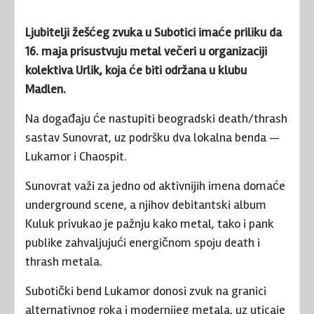
Ljubitelji žešćeg zvuka u Subotici imaće priliku da
16. maja prisustvuju metal večeri u organizaciji
kolektiva Urlik, koja će biti održana u klubu
Madlen.
Na događaju će nastupiti beogradski death/thrash
sastav
Sunovrat
, uz podršku dva lokalna benda —
Lukamor
i
Chaospit
.
Sunovrat važi za jedno od aktivnijih imena domaće
underground scene, a njihov debitantski album
Kuluk
privukao je pažnju kako metal, tako i pank
publike zahvaljujući energičnom spoju death i
thrash metala.
Subotički bend Lukamor donosi zvuk na granici
alternativnog roka i modernijeg metala, uz uticaje