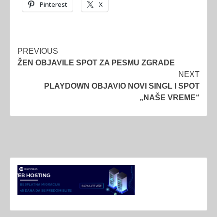
Pinterest
X
Post
PREVIOUS
ŽEN OBJAVILE SPOT ZA PESMU ZGRADE
navigation
NEXT
PLAYDOWN OBJAVIO NOVI SINGL I SPOT
„NAŠE VREME“