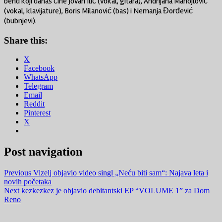
bend koji danas čine Jovan Ilić (vokal, gitara), Andrijana Manojlović
(vokal, klavijature), Boris Milanović (bas) i Nemanja Đorđević
(bubnjevi).
Share this:
X
Facebook
WhatsApp
Telegram
Email
Reddit
Pinterest
X
Post navigation
Previous
Vizelj objavio video singl „Neću biti sam“: Najava leta i
novih početaka
Next
kezkezkez je objavio debitantski EP “VOLUME 1” za Dom
Reno