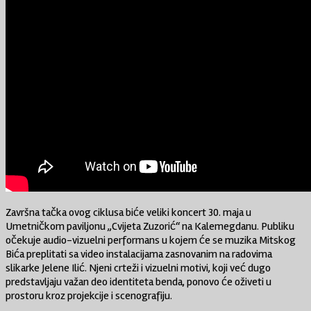
Završna tačka ovog ciklusa biće veliki koncert 30. maja u
Umetničkom paviljonu „Cvijeta Zuzorić“ na Kalemegdanu. Publiku
očekuje audio-vizuelni performans u kojem će se muzika Mitskog
Bića preplitati sa video instalacijama zasnovanim na radovima
slikarke Jelene Ilić. Njeni crteži i vizuelni motivi, koji već dugo
predstavljaju važan deo identiteta benda, ponovo će oživeti u
prostoru kroz projekcije i scenografiju.