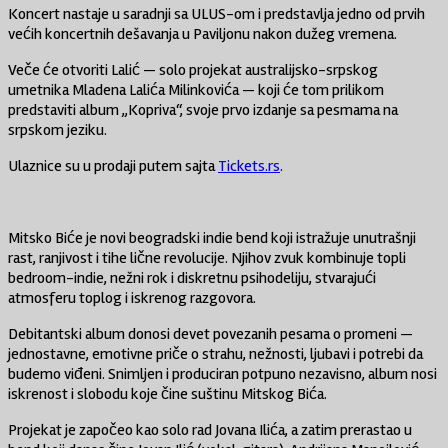
Koncert nastaje u saradnji sa ULUS-om i predstavlja jedno od prvih
većih koncertnih dešavanja u Paviljonu nakon dužeg vremena.
Veče će otvoriti Lalić — solo projekat australijsko-srpskog
umetnika Mladena Lalića Milinkovića — koji će tom prilikom
predstaviti album „Kopriva“, svoje prvo izdanje sa pesmama na
srpskom jeziku.
Ulaznice su u prodaji putem sajta
Tickets.rs
.
Mitsko Biće je novi beogradski indie bend koji istražuje unutrašnji
rast, ranjivost i tihe lične revolucije. Njihov zvuk kombinuje topli
bedroom-indie, nežni rok i diskretnu psihodeliju, stvarajući
atmosferu toplog i iskrenog razgovora.
Debitantski album donosi devet povezanih pesama o promeni —
jednostavne, emotivne priče o strahu, nežnosti, ljubavi i potrebi da
budemo viđeni. Snimljen i produciran potpuno nezavisno, album nosi
iskrenost i slobodu koje čine suštinu Mitskog Bića.
Projekat je započeo kao solo rad Jovana Ilića, a zatim prerastao u