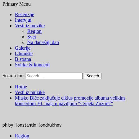
Primary Menu
Recenzije
Intervjui
Vesti iz muzike
Region
Svet
Na današnji dan
Galerije
Glumište
B strana
Svirke & koncerti
Search for:
Home
Vesti iz muzike
Mitsko Biće zaključuje ciklus promocije albuma velikim
koncertom 30. maja u paviljonu “Cvijeta Zuzorić”
ph.by Konstantin Kondrukhov
Region