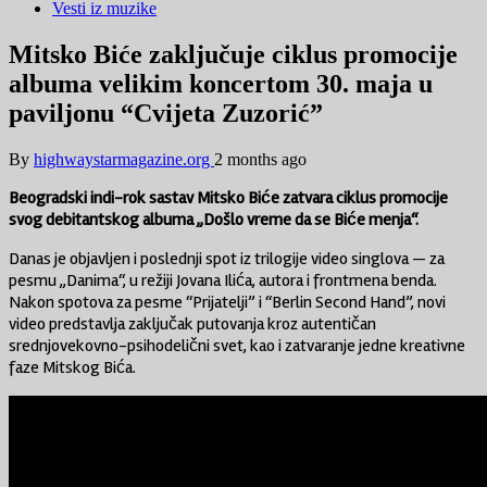
Vesti iz muzike
Mitsko Biće zaključuje ciklus promocije
albuma velikim koncertom 30. maja u
paviljonu “Cvijeta Zuzorić”
By
highwaystarmagazine.org
2 months ago
Beogradski indi-rok sastav Mitsko Biće zatvara ciklus promocije
svog debitantskog albuma „Došlo vreme da se Biće menja“.
Danas je objavljen i poslednji spot iz trilogije video singlova — za
pesmu „Danima“, u režiji Jovana Ilića, autora i frontmena benda.
Nakon spotova za pesme “Prijatelji” i “Berlin Second Hand”, novi
video predstavlja zaključak putovanja kroz autentičan
srednjovekovno-psihodelični svet, kao i zatvaranje jedne kreativne
faze Mitskog Bića.