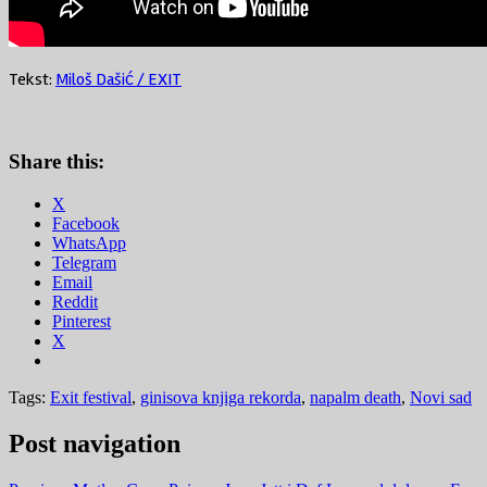
Tekst:
Miloš Dašić / EXIT
Share this:
X
Facebook
WhatsApp
Telegram
Email
Reddit
Pinterest
X
Tags:
Exit festival
,
ginisova knjiga rekorda
,
napalm death
,
Novi sad
Post navigation