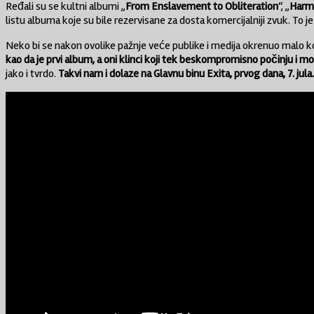
Ređali su se kultni albumi „
From Enslavement to Obliteration
“, „
Harmo
listu albuma koje su bile rezervisane za dosta komercijalniji zvuk. To 
Neko bi se nakon ovolike pažnje veće publike i medija okrenuo malo kome
kao da je prvi album, a oni klinci koji tek beskompromisno počinju i m
jako i tvrdo.
Takvi nam i dolaze na Glavnu binu Exita, prvog dana, 7. jul