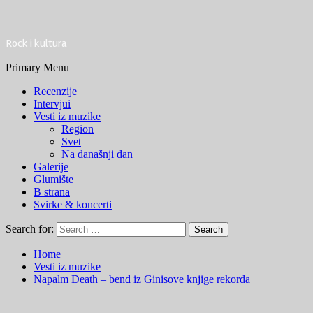
Rock i kultura
Primary Menu
Recenzije
Intervjui
Vesti iz muzike
Region
Svet
Na današnji dan
Galerije
Glumište
B strana
Svirke & koncerti
Search for:
Home
Vesti iz muzike
Napalm Death – bend iz Ginisove knjige rekorda