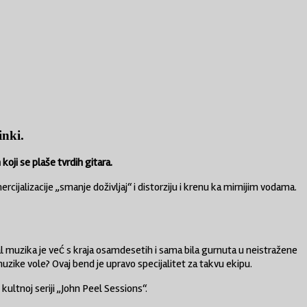
inki.
oji se plaše tvrdih gitara.
jalizacije „smanje doživljaj“ i distorziju i krenu ka mirnijim vodama.
al muzika je već s kraja osamdesetih i sama bila gurnuta u neistražene
uzike vole? Ovaj bend je upravo specijalitet za takvu ekipu.
 kultnoj seriji „John Peel Sessions“.