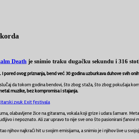
ekorda
alm Death
je snimio traku dugačku sekundu i 316 stot
 I pored ovog priznanja, bend već 30 godina uzburkava duhove svih onih k
lučaj da tokom godina bendovi, što zbog staža, što zbog pokušaja komerci
 metal muzike, bez kompromisa i stajanja.
tarski zvuk Exit festivala
muma, olabavljene žice na gitarama, vokala koji grize i udara šamare. Met
ivo i nepoznato. Ali zar upravo to nije sve ono što pasionirani fanovi m
tao njihov najkraći hit u svojim emisijama, a snimio je i njihov live u svojoj