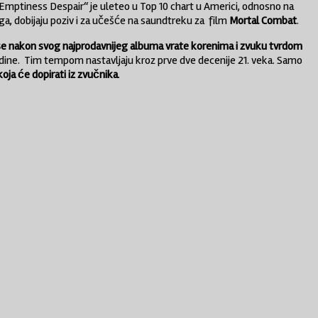
 Emptiness Despair“ je uleteo u Top 10 chart u Americi, odnosno na
oga, dobijaju poziv i za učešće na saundtreku za film
Mortal Combat
.
a se nakon svog najprodavnijeg albuma vrate korenima i zvuku tvrdom
dine. Tim tempom nastavljaju kroz prve dve decenije 21. veka. Samo
koja će dopirati iz zvučnika
.