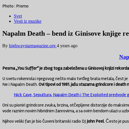
Photo : Promo
Svet
Vesti iz muzike
Napalm Death – bend iz Ginisove knjige r
By
highwaystarmagazine.org
4 years ago
Nap
Pesma „You Suffer“ je zbog toga zabeležena u Ginisovoj knjizi rekorda.
U svetu rokenrola i njegovog nešto malo tvrđeg brata metala, čest je s
Ne i Napalm Death.
Ovi tipovi od 1981. jašu stazama grindcore i death
Nick Cave, Sepultura, Napalm Death i The Exploited predvode gi
Oni su pioniri grindcore zvuka, brzina, otčepljene distorzije do maksi
vode raznim novim hibridnim žanrovima, a sa ovim bendom ulazi u uzbudlj
Njihov veliki fan je bio čuveni britanski radio DJ
John Peel
. Često je pus