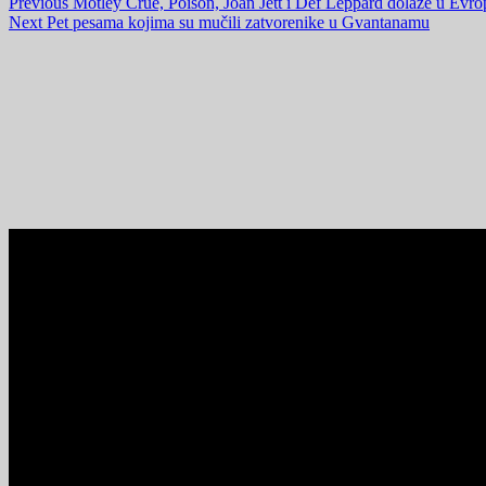
Previous
Motley Crue, Poison, Joan Jett i Def Leppard dolaze u Evro
Next
Pet pesama kojima su mučili zatvorenike u Gvantanamu