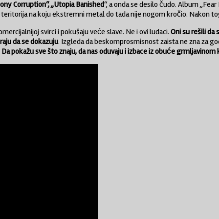
ny Corruption“, „Utopia Banished
“, a onda se desilo čudo. Album „Fear
je teritorija na koju ekstremni metal do tada nije nogom kročio. Nakon t
rcijalnijoj svirci i pokušaju veće slave. Ne i ovi ludaci.
Oni su rešili d
oraju da se dokazuju
. Izgleda da beskomprosmisnost zaista ne zna za go
a. Da pokažu sve što znaju, da nas oduvaju i izbace iz obuće grmljavinom 