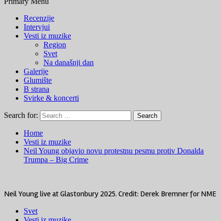
Primary Menu
Recenzije
Intervjui
Vesti iz muzike
Region
Svet
Na današnji dan
Galerije
Glumište
B strana
Svirke & koncerti
Search for:
Home
Vesti iz muzike
Neil Young objavio novu protestnu pesmu protiv Donalda
Trumpa – Big Crime
Neil Young live at Glastonbury 2025. Credit: Derek Bremner for NME
Svet
Vesti iz muzike