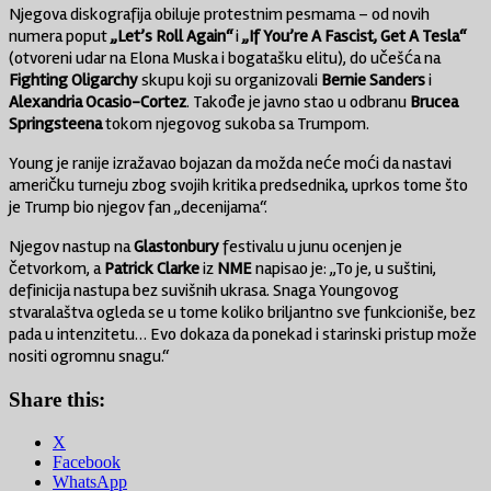
Njegova diskografija obiluje protestnim pesmama – od novih
numera poput
„Let’s Roll Again“
i
„If You’re A Fascist, Get A Tesla“
(otvoreni udar na Elona Muska i bogatašku elitu), do učešća na
Fighting Oligarchy
skupu koji su organizovali
Bernie Sanders
i
Alexandria Ocasio-Cortez
. Takođe je javno stao u odbranu
Brucea
Springsteena
tokom njegovog sukoba sa Trumpom.
Young je ranije izražavao bojazan da možda neće moći da nastavi
američku turneju zbog svojih kritika predsednika, uprkos tome što
je Trump bio njegov fan „decenijama“.
Njegov nastup na
Glastonbury
festivalu u junu ocenjen je
četvorkom, a
Patrick Clarke
iz
NME
napisao je: „To je, u suštini,
definicija nastupa bez suvišnih ukrasa. Snaga Youngovog
stvaralaštva ogleda se u tome koliko briljantno sve funkcioniše, bez
pada u intenzitetu… Evo dokaza da ponekad i starinski pristup može
nositi ogromnu snagu.“
Share this:
X
Facebook
WhatsApp