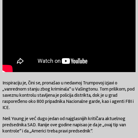
Inspiraciju je, čini se, pronašao u nedavnoj Trumpovoj izjavi o
„vanrednom stanju zbog kriminala“ u Vašingtonu. Tom prilikom, pod
saveznu kontrolu stavljena je policija distrikta, dok je u grad
raspoređeno oko 800 pripadnika Nacionalne garde, kao i agenti FBI i
ICE.
Neil Young je već dugo jedan od najglasnijih kritičara aktuelnog
predsednika SAD. Ranije ove godine napisao je da je „ovaj tip van
kontrole“ i da „Americi treba pravi predsednik“.