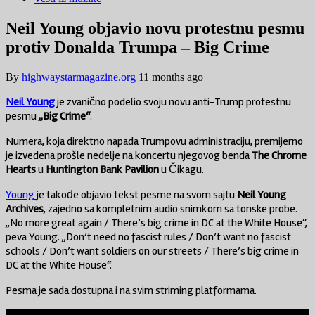
Neil Young objavio novu protestnu pesmu
protiv Donalda Trumpa – Big Crime
By
highwaystarmagazine.org
11 months ago
Neil Young
je zvanično podelio svoju novu anti-Trump protestnu
pesmu
„Big Crime“
.
Numera, koja direktno napada Trumpovu administraciju, premijerno
je izvedena prošle nedelje na koncertu njegovog benda
The Chrome
Hearts
u
Huntington Bank Pavilion
u Čikagu.
Young
je takođe objavio tekst pesme na svom sajtu
Neil Young
Archives
, zajedno sa kompletnim audio snimkom sa tonske probe.
„No more great again / There’s big crime in DC at the White House“,
peva Young. „Don’t need no fascist rules / Don’t want no fascist
schools / Don’t want soldiers on our streets / There’s big crime in
DC at the White House“.
Pesma je sada dostupna i na svim striming platformama.