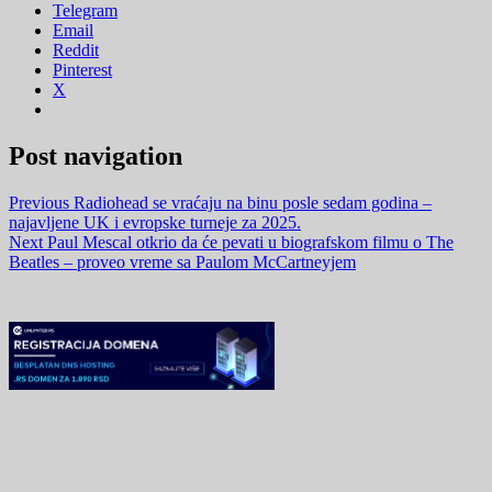
Telegram
Email
Reddit
Pinterest
X
Post navigation
Previous
Radiohead se vraćaju na binu posle sedam godina –
najavljene UK i evropske turneje za 2025.
Next
Paul Mescal otkrio da će pevati u biografskom filmu o The
Beatles – proveo vreme sa Paulom McCartneyjem