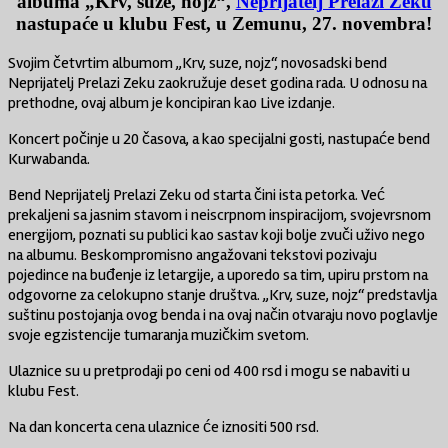
albuma „Krv, suze, nojz“,
Neprijatelj Prelazi Zeku
nastupaće u klubu Fest, u Zemunu, 27. novembra!
Svojim četvrtim albumom „Krv, suze, nojz“, novosadski bend
Neprijatelj Prelazi Zeku zaokružuje deset godina rada. U odnosu na
prethodne, ovaj album je koncipiran kao Live izdanje.
Koncert počinje u 20 časova, a kao specijalni gosti, nastupaće bend
Kurwabanda.
Bend Neprijatelj Prelazi Zeku od starta čini ista petorka. Već
prekaljeni sa jasnim stavom i neiscrpnom inspiracijom, svojevrsnom
energijom, poznati su publici kao sastav koji bolje zvuči uživo nego
na albumu. Beskompromisno angažovani tekstovi pozivaju
pojedince na buđenje iz letargije, a uporedo sa tim, upiru prstom na
odgovorne za celokupno stanje društva. „Krv, suze, nojz“ predstavlja
suštinu postojanja ovog benda i na ovaj način otvaraju novo poglavlje
svoje egzistencije tumaranja muzičkim svetom.
Ulaznice su u pretprodaji po ceni od 400 rsd i mogu se nabaviti u
klubu Fest.
Na dan koncerta cena ulaznice će iznositi 500 rsd.