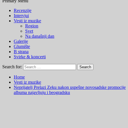
Primary Menu
Recenzije
Intervjui
Vesti iz muzike
Region
Svet
Na današnji dan
Galerije
Glumište
B strana
Svirke & koncerti
Search for:
Home
Vesti iz muzike
Neprijatelj Prelazi Zeku nakon uspešne novosadske promocije
albuma najavljuju i beogradsku