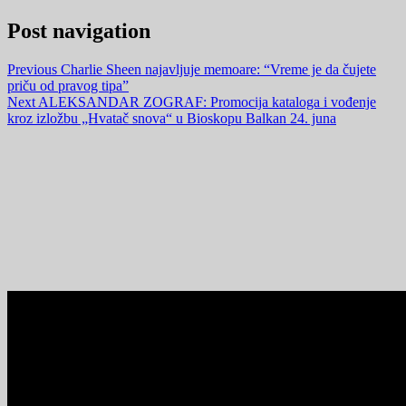
Post navigation
Previous
Charlie Sheen najavljuje memoare: “Vreme je da čujete
priču od pravog tipa”
Next
ALEKSANDAR ZOGRAF: Promocija kataloga i vođenje
kroz izložbu „Hvatač snova“ u Bioskopu Balkan 24. juna