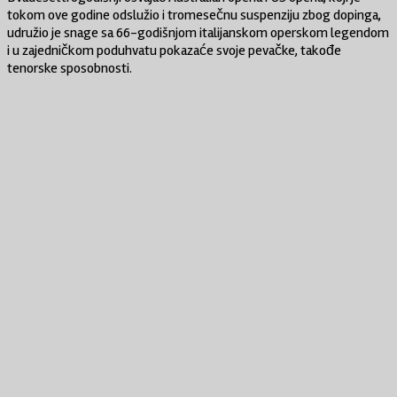
tokom ove godine odslužio i tromesečnu suspenziju zbog dopinga,
udružio je snage sa 66-godišnjom italijanskom operskom legendom
i u zajedničkom poduhvatu pokazaće svoje pevačke, takođe
tenorske sposobnosti.