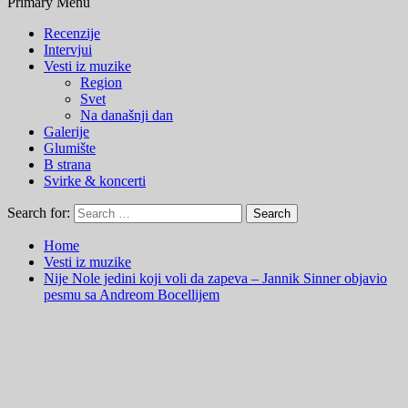
Primary Menu
Recenzije
Intervjui
Vesti iz muzike
Region
Svet
Na današnji dan
Galerije
Glumište
B strana
Svirke & koncerti
Search for:
Home
Vesti iz muzike
Nije Nole jedini koji voli da zapeva – Jannik Sinner objavio
pesmu sa Andreom Bocellijem