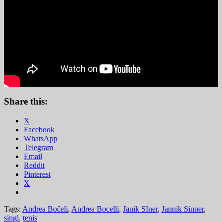
Share this:
X
Facebook
WhatsApp
Telegram
Email
Reddit
Pinterest
X
Tags:
Andrea Bočeli
,
Andrea Bocelli
,
Janik SIner
,
Jannik Sinner
,
singl
,
tenis