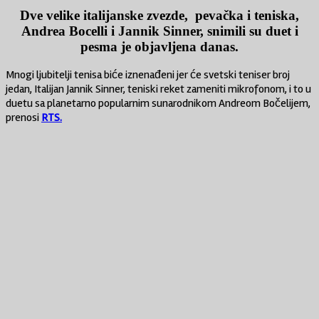
Dve velike italijanske zvezde, pevačka i teniska,
Andrea Bocelli i Jannik Sinner, snimili su duet i
pesma je objavljena danas.
Mnogi ljubitelji tenisa biće iznenađeni jer će svetski teniser broj
jedan, Italijan Jannik Sinner, teniski reket zameniti mikrofonom, i to u
duetu sa planetarno popularnim sunarodnikom Andreom Bočelijem,
prenosi
RTS.