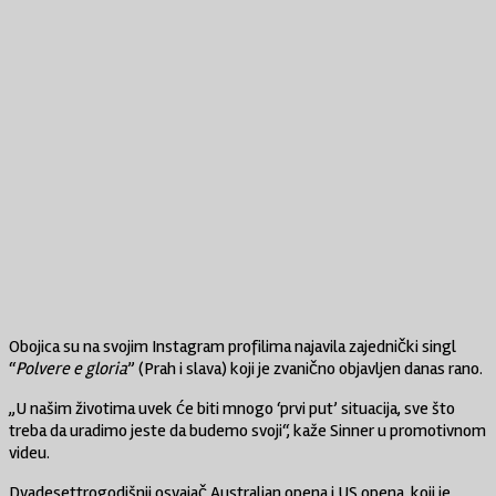
Obojica su na svojim Instagram profilima najavila zajednički singl
“
Polvere e gloria
” (Prah i slava) koji je zvanično objavljen danas rano.
„U našim životima uvek će biti mnogo ‘prvi put’ situacija, sve što
treba da uradimo jeste da budemo svoji“, kaže Sinner u promotivnom
videu.
Dvadesettrogodišnji osvajač Australian opena i US opena, koji je