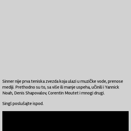
Sinner nije prva teniska zvezda koja ulazi u muzičke vode, prenose
mediji. Prethodno su to, sa više ili manje uspeha, učinili i Yannick
Noah, Denis Shapovalov, Corentin Moutet i mnogi drugi.
Singl poslušajte ispod.