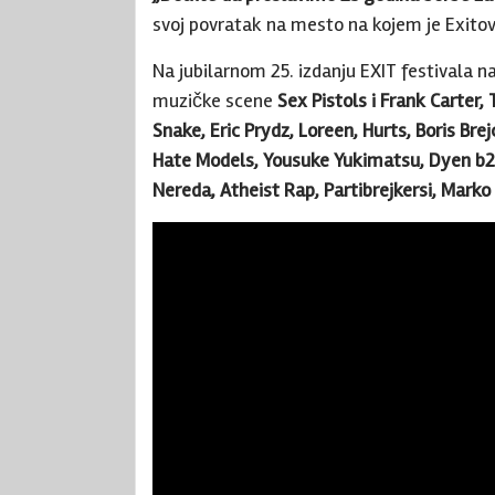
svoj povratak na mesto na kojem je Exitov
Na jubilarnom 25. izdanju EXIT festivala n
muzičke scene
Sex Pistols i Frank Carter
Snake, Eric Prydz, Loreen, Hurts, Boris Bre
Hate Models, Yousuke Yukimatsu, Dyen b2b 
Nereda, Atheist Rap, Partibrejkersi, Marko 