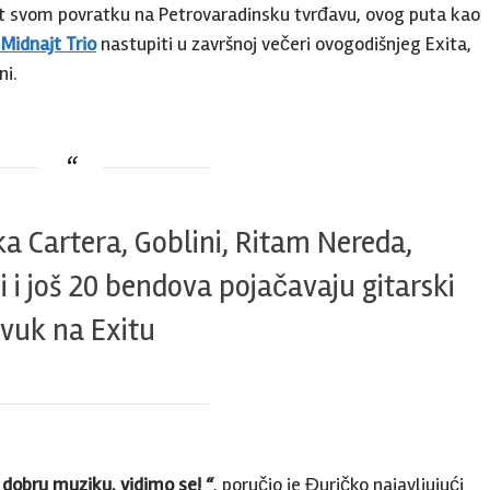
sret svom povratku na Petrovaradinsku tvrđavu, ovog puta kao
Midnajt Trio
nastupiti u završnoj večeri ovogodišnjeg Exita,
ni.
ka Cartera, Goblini, Ritam Nereda,
i i još 20 bendova pojačavaju gitarski
vuk na Exitu
dobru muziku, vidimo se! “
, poručio je Đuričko najavljujući