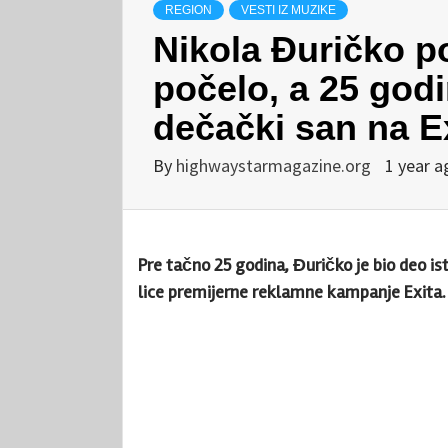
REGION
VESTI IZ MUZIKE
Nikola Đuričko p
počelo, a 25 godi
dečački san na E
By
highwaystarmagazine.org
1 year a
Pre tačno 25 godina, Đuričko je bio deo is
lice premijerne reklamne kampanje Exita.