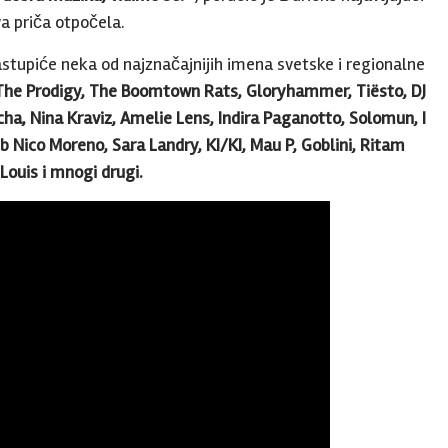
a priča otpočela.
astupiće neka od najznačajnijih imena svetske i regionalne
, The Prodigy, The Boomtown Rats, Gloryhammer, Tiësto, DJ
jcha, Nina Kraviz, Amelie Lens, Indira Paganotto, Solomun, I
Nico Moreno, Sara Landry, KI/KI, Mau P, Goblini, Ritam
Louis i mnogi drugi.