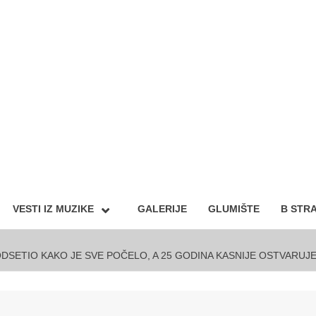
VESTI IZ MUZIKE
GALERIJE
GLUMIŠTE
B STR
DSETIO KAKO JE SVE POČELO, A 25 GODINA KASNIJE OSTVARUJE