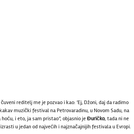
uveni reditelj me je pozvao i kao: ‘Ej, Džoni, daj da radimo
kakav muzički festival na Petrovaradinu, u Novom Sadu, na
a hoću, i eto, ja sam pristao”, objasnio je
Đuričko
, tada ni ne
zrasti u jedan od najvećih i najznačajnijih festivala u Evropi.