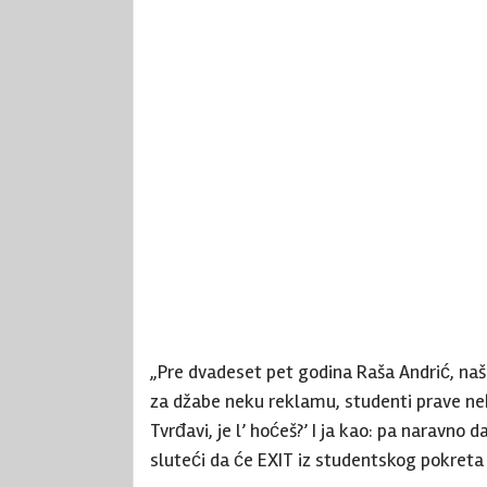
„Pre dvadeset pet godina Raša Andrić, naš č
za džabe neku reklamu, studenti prave ne
Tvrđavi, je l’ hoćeš?’ I ja kao: pa naravno d
sluteći da će EXIT iz studentskog pokreta i