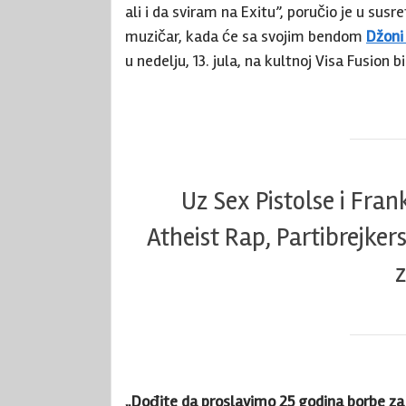
ali i da sviram na Exitu”, poručio je u su
muzičar, kada će sa svojim bendom
Džoni 
u nedelju, 13. jula, na kultnoj Visa Fusion bi
Uz Sex Pistolse i Fran
Atheist Rap, Partibrejkers
z
„Dođite da proslavimo 25 godina borbe za 