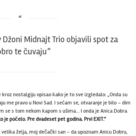
 Džoni Midnajt Trio objavili spot za
bro te čuvaju”
e kroz nostalgiju opisao kako je to sve izgledalo: „Onda su
aju me pravo u Novi Sad. I sećam se, otvaranje je bilo – dim
ljam se s tom nekom kapom s ušima… I onda je Anica Dobra
ko je počelo. Pre dvadeset pet godina. Prvi EXIT.”
la velika želja, moj dečački san – da upoznam Anicu Dobru,