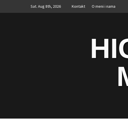
Skip
Sat. Aug 8th, 2026
Kontakt
O meni i nama
to
content
HI