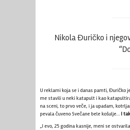
Nikola Đuričko i njegov
“Do
U reklami koja se i danas pamti, Đuričko j
me stavili u neki katapult i kao katapultir
na sceni, to prvo veče, i ja upadam, kotr
pevala čuveno Svečane bele košulje…
I ta
„I evo, 25 godina kasnije, meni se ostvari